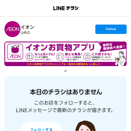
B
r
a
n
イオン
c
s
Follow
h
e
山崎店
T
t
o
f
p
o
l
l
o
w