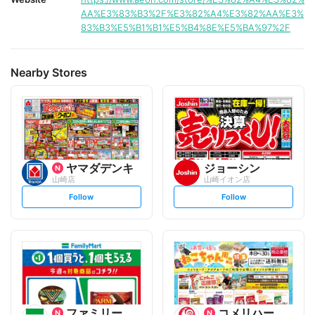
AA%E3%83%B3%2F%E3%82%A4%E3%82%AA%E3%
83%B3%E5%B1%B1%E5%B4%8E%E5%BA%97%2F
Nearby Stores
ヤマダデンキ
ジョーシン
山崎店
山崎イオン店
s
s
Follow
Follow
e
e
t
t
f
f
o
o
l
l
l
l
o
o
w
w
ファミリーマート
コメリハード&グリーン