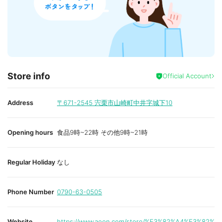
Store info
Official Account
Address
〒671-2545
宍栗市山崎町中井字城下10
Opening hours
食品9時~22時 その他9時~21時
Regular Holiday
なし
Phone Number
0790-63-0505
Website
https://www.aeon.com/store/%E3%82%A4%E3%82%