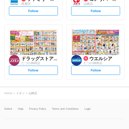
西鹿沢
山崎店
s
s
Follow
Follow
e
e
t
t
f
f
o
o
l
l
l
l
o
o
w
w
ドラッグストアコスモス
ウエルシア
たつの神岡店
たつの神岡店
s
s
Follow
Follow
e
e
t
t
f
f
o
o
l
l
l
l
o
o
Home
イオン
山崎店
w
w
Notice
Help
Privacy Policy
Terms and Conditions
Login