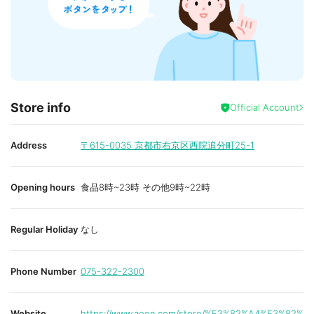
Store info
Official Account
Address
〒615-0035
京都市右京区西院追分町25-1
Opening hours
食品8時~23時 その他9時~22時
Regular Holiday
なし
Phone Number
075-322-2300
Website
https://www.aeon.com/store/%E3%82%A4%E3%82%