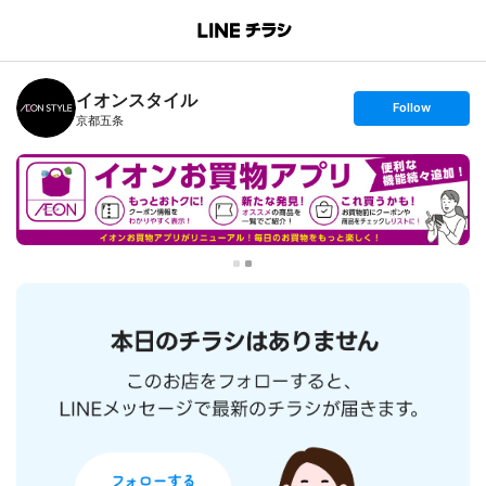
B
r
a
n
イオンスタイル
c
s
Follow
h
e
京都五条
T
t
o
f
p
o
l
l
o
w