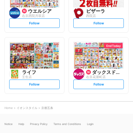
ウエルシア
ピザーラ
右京西院月双店
西院店
s
s
Follow
Follow
e
e
t
t
f
f
o
o
l
l
l
l
o
o
End Today
w
w
ライフ
ダックスドラッグ
壬生店
右京花屋町店
s
s
Follow
Follow
e
e
t
t
f
f
o
o
l
l
l
l
o
o
Home
イオンスタイル
京都五条
w
w
Notice
Help
Privacy Policy
Terms and Conditions
Login