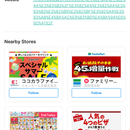
AA%E3%83%B3%2F%E3%82%A4%E3%82%AA%E3%
83%B3%E3%82%B9%E3%82%BF%E3%82%A4%E3%
83%AB%E4%BA%AC%E9%83%BD%E4%BA%94%E6%
9D%A1%2F
Nearby Stores
ココカラファイン
ファミリーマート
イオンモール京都五条店
西院清水町
s
s
Follow
Follow
e
e
t
t
f
f
o
o
l
l
l
l
o
o
End Today
w
w