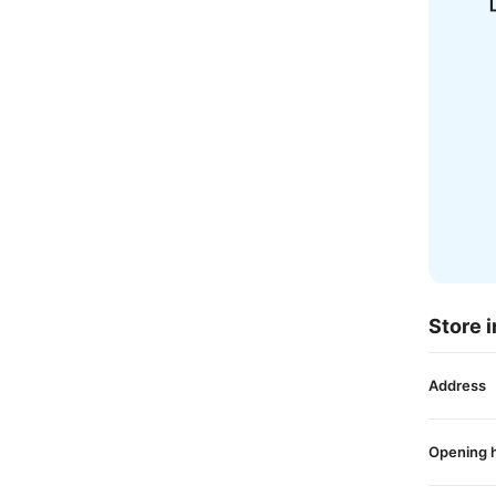
Store i
Address
Opening 