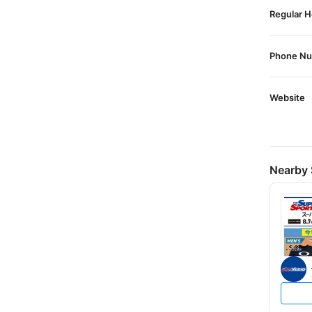
Regular H
Phone N
Website
Nearby 