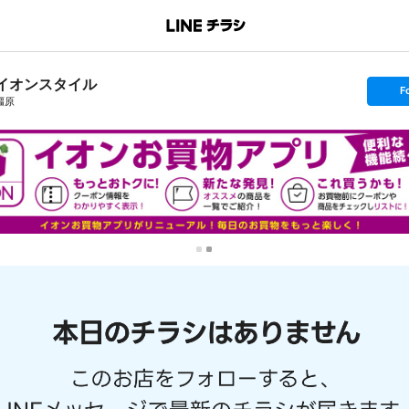
イオンスタイル
s
F
e
橿原
t
f
o
l
l
o
w