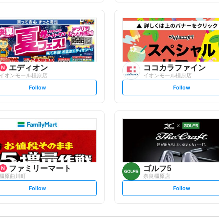
f
f
o
o
l
l
l
l
o
o
w
w
エディオン
ココカラファイン
イオンモール橿原店
イオンモール橿原店
s
s
Follow
Follow
e
e
t
t
f
f
o
o
l
l
l
l
o
o
w
w
ファミリーマート
ゴルフ5
橿原曲川町
奈良橿原店
s
s
Follow
Follow
e
e
t
t
f
f
o
o
l
l