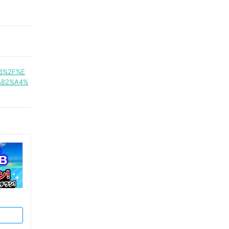
B3%2F%E
%82%A4%