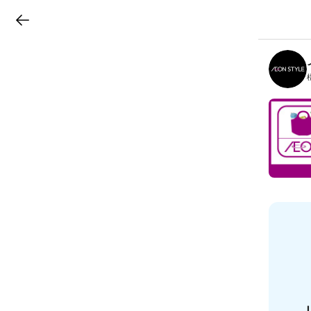
LINEチラシ
B
r
a
n
c
h
T
o
p