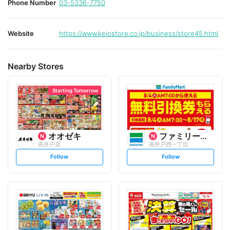
Phone Number
03-5336-7750
Website
https://www.keiostore.co.jp/business/store45.html
Nearby Stores
Starting Tomorrow
オオゼキ
ファミリーマート
高井戸店
高井戸西一丁目
s
s
Follow
Follow
e
e
t
t
f
f
o
o
l
l
l
l
o
o
w
w