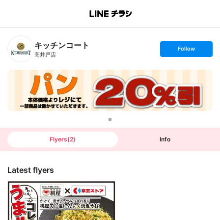
B
r
a
n
キッチンコート
c
s
Follow
h
e
高井戸店
T
t
o
f
p
o
l
l
o
w
Flyers
(
2
)
Info
Latest flyers