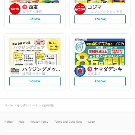
西友
コジマ
富士見ヶ丘店
コジマ×ビックカメラ高井戸東店
s
s
Follow
Follow
e
e
t
t
f
f
o
o
l
l
l
l
o
o
w
w
ハウジングメッセ
ヤマダデンキ
浜田山住宅公園
東京本店
s
s
Follow
Follow
e
e
t
t
f
f
o
o
l
l
l
l
o
o
Home
キッチンコート
高井戸店
w
w
Notice
Help
Privacy Policy
Terms and Conditions
Login