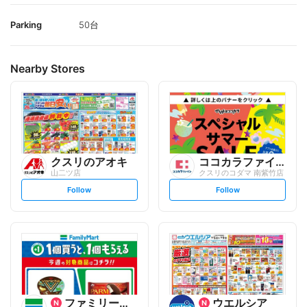
Parking
50台
Nearby Stores
クスリのアオキ
ココカラファイン
山二ツ店
クスリのコダマ 南紫竹店
s
s
Follow
Follow
e
e
t
t
f
f
o
o
l
l
l
l
o
o
w
w
ファミリーマート
ウエルシア