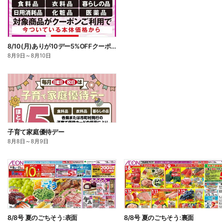
8/10(月)ありが10デー5%OFFクーポン配信!
8月9日
～
8月10日
子育て家庭優待デー
8月8日
～
8月9日
8/8号 夏のごちそう:表面
8/8号 夏のごちそう:裏面