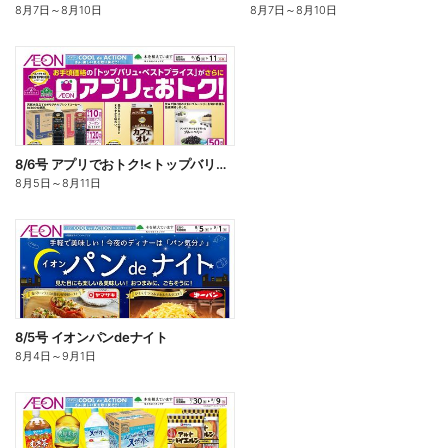
8月7日
～
8月10日
8月7日
～
8月10日
8/6号 アプリでおトク!<トップバリュ・ベストプライス>
8月5日
～
8月11日
8/5号 イオンパンdeナイト
8月4日
～
9月1日