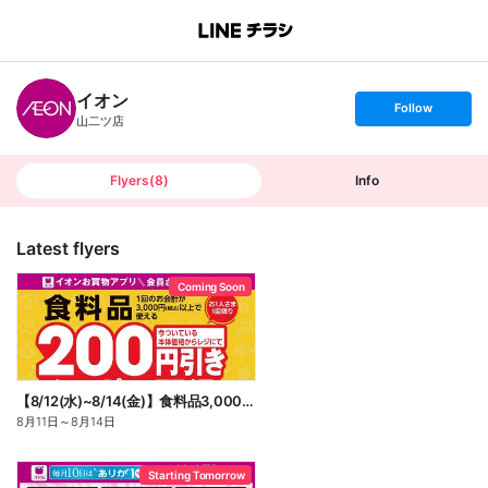
B
r
a
n
イオン
c
s
Follow
h
e
山二ツ店
T
t
o
f
p
o
l
l
Flyers
(
8
)
Info
o
w
Latest flyers
Coming Soon
【8/12(水)~8/14(金)】食料品3,000円(税込)以上200円引きクーポン配信!
8月11日
～
8月14日
Starting Tomorrow