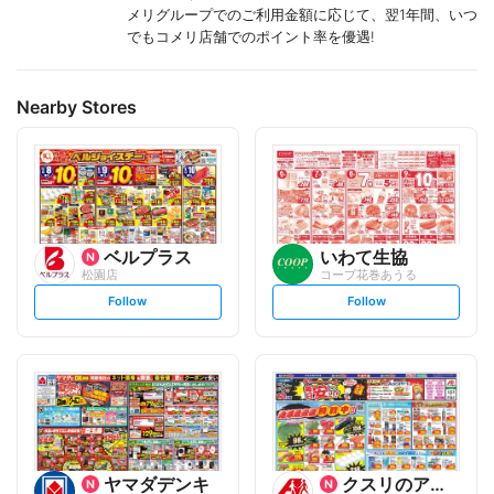
メリグループでのご利用金額に応じて、翌1年間、いつ
でもコメリ店舗でのポイント率を優遇!
Nearby Stores
ベルプラス
いわて生協
松園店
コープ花巻あうる
s
s
Follow
Follow
e
e
t
t
f
f
o
o
l
l
l
l
o
o
w
w
ヤマダデンキ
クスリのアオキ