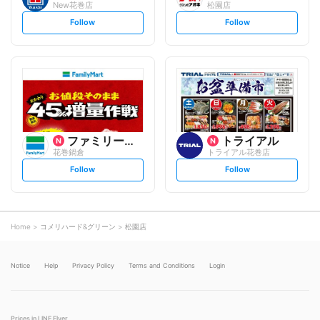
New花巻店
松園店
s
s
Follow
Follow
e
e
t
t
f
f
o
o
l
l
l
l
o
o
w
w
ファミリーマート
トライアル
花巻鍋倉
トライアル花巻店
s
s
Follow
Follow
e
e
t
t
f
f
o
o
l
l
l
l
o
o
Home
コメリハード&グリーン
松園店
w
w
Notice
Help
Privacy Policy
Terms and Conditions
Login
Prices in LINE Flyer