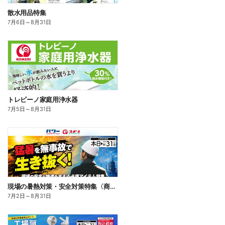
散水用品特集
7月6日
～
8月31日
トレビーノ家庭用浄水器
7月5日
～
8月31日
現場の暑熱対策・安全対策特集〈商品一例〉
7月2日
～
8月31日