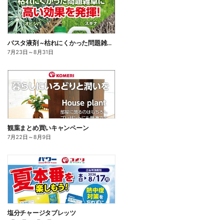
バスタ液剤 ~枯れにくかった問題雑草に高い効果を発揮!~
7月23日
～
8月31日
観葉まとめ買いキャンペーン
7月22日
～
8月9日
塩分チャージタブレッツ