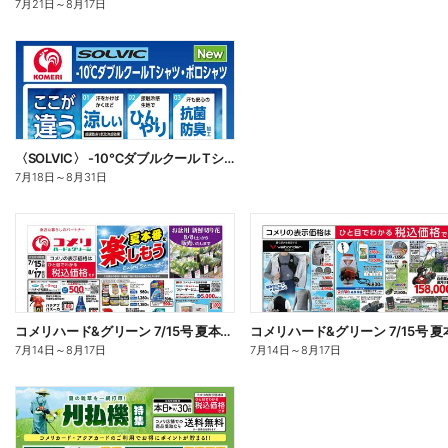
7月21日
～
8月17日
〈SOLVIC〉 -10℃ダブルクール Tシャツ・ポロシャツ
7月18日
～
8月31日
コメリハード&グリーン 7/15号 夏本番を楽しもう オモテ
7月14日
～
8月17日
7月14日
～
8月17日