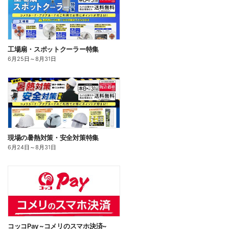
工場扇・スポットクーラー特集
6月25日
～
8月31日
現場の暑熱対策・安全対策特集
6月24日
～
8月31日
コッコPay ~コメリのスマホ決済~