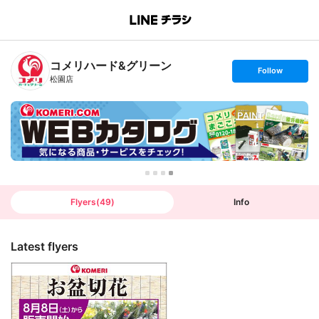
B
r
a
n
コメリハード&グリーン
c
s
Follow
h
e
松園店
T
t
o
f
p
o
l
l
o
w
Flyers
(
49
)
Info
Latest flyers