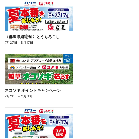
〈群馬県嬬恋産〉とうもろこし
7月27日
～
8月17日
ネコソギ ポイントキャンペーン
7月26日
～
9月30日