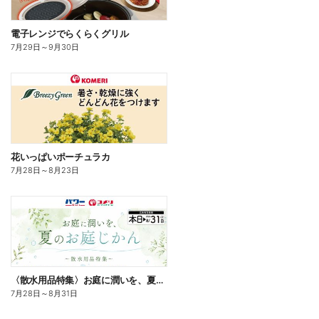
電子レンジでらくらくグリル
7月29日
～
9月30日
花いっぱいポーチュラカ
7月28日
～
8月23日
〈散水用品特集〉お庭に潤いを、夏のお庭じかん
7月28日
～
8月31日