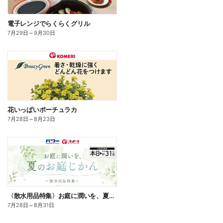
電子レンジでらくらくグリル
7月29日
～
9月30日
花いっぱいポーチュラカ
7月28日
～
8月23日
〈散水用品特集〉お庭に潤いを、夏のお庭じかん
7月28日
～
8月31日