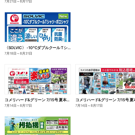
7月21日
～
8月17日
〈SOLVIC〉 -10℃ダブルクール Tシャツ・ポロシャツ
7月18日
～
8月31日
コメリハード&グリーン 7/15号 夏本番を楽しもう オモテ
7月14日
～
8月17日
7月14日
～
8月17日