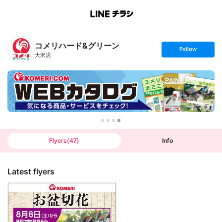
B
r
a
n
コメリハード&グリーン
c
s
Follow
h
e
大沢店
T
t
o
f
p
o
l
l
o
w
Flyers
(
47
)
Info
Latest flyers