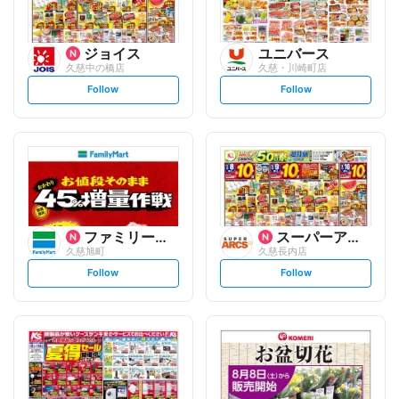
ジョイス
ユニバース
久慈中の橋店
久慈・川崎町店
s
s
Follow
Follow
e
e
t
t
f
f
o
o
l
l
l
l
o
o
w
w
ファミリーマート
スーパーアークス
久慈旭町
久慈長内店
s
s
Follow
Follow
e
e
t
t
f
f
o
o
l
l
l
l
o
o
w
w