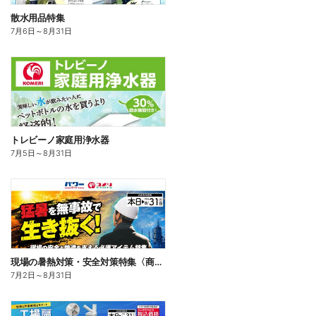
散水用品特集
7月6日
～
8月31日
トレビーノ家庭用浄水器
7月5日
～
8月31日
現場の暑熱対策・安全対策特集〈商品一例〉
7月2日
～
8月31日