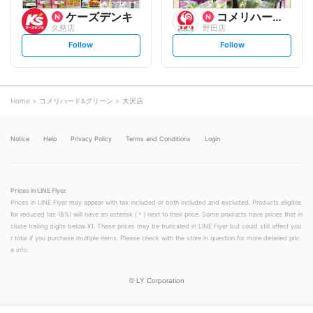
ケーズデンキ
コメリハード&グリーン
久慈店
野田店
s
s
Follow
Follow
e
e
t
t
f
f
o
o
l
l
l
l
o
o
Home
コメリハード&グリーン
大沢店
w
w
Notice
Help
Privacy Policy
Terms and Conditions
Login
Prices in LINE Flyer
Prices in LINE Flyer may appear with tax included or both included and excluded. Products eligible
for reduced tax (8%) will have an asterisk (＊) next to their price. Some products have prices that in
clude trailing digits below ¥1. These prices may be truncated in LINE Flyer but could still affect you
r total if you purchase multiple items. Please check with the store in question for more detailed pric
e info.
©
LY Corporation