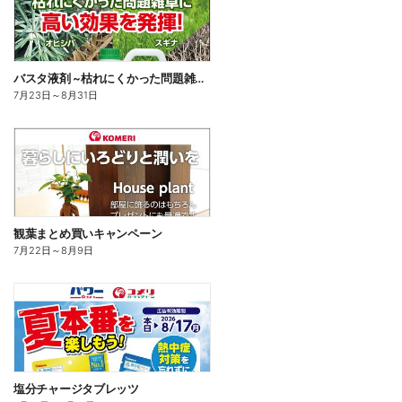
バスタ液剤 ~枯れにくかった問題雑草に高い効果を発揮!~
7月23日
～
8月31日
観葉まとめ買いキャンペーン
7月22日
～
8月9日
塩分チャージタブレッツ