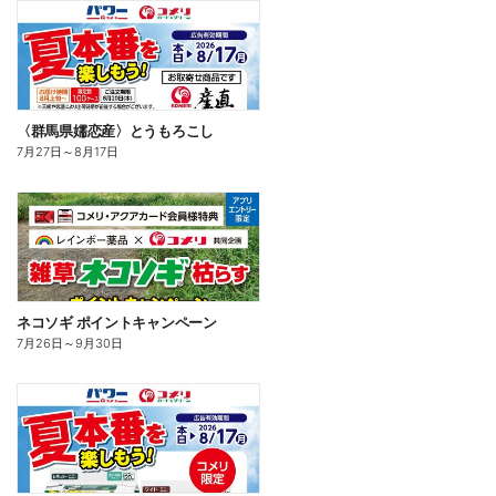
〈群馬県嬬恋産〉とうもろこし
7月27日
～
8月17日
ネコソギ ポイントキャンペーン
7月26日
～
9月30日