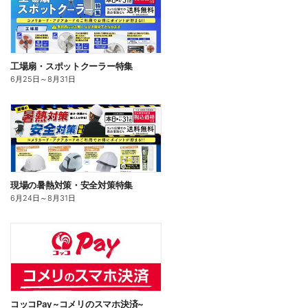
工場扇・スポットクーラー特集
6月25日
～
8月31日
現場の暑熱対策・安全対策特集
6月24日
～
8月31日
コッコPay ~コメリのスマホ決済~