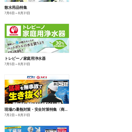
散水用品特集
7月6日
～
8月31日
トレビーノ家庭用浄水器
7月5日
～
8月31日
現場の暑熱対策・安全対策特集〈商品一例〉
7月2日
～
8月31日