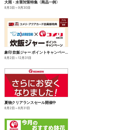
大雨・水害対策特集〈商品一例〉
8月3日
～
9月30日
象印 炊飯ジャー ポイントキャンペーン
8月2日
～
12月31日
夏物クリアランスセール開催中
8月2日
～
8月31日