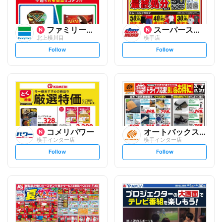
ファミリーマート
スーパースポーツネクサス
北上横川目
横手店
s
s
Follow
Follow
e
e
t
t
f
f
o
o
l
l
l
l
o
o
w
w
コメリパワー
オートバックスグループ
横手インター店
横手インター店
s
s
Follow
Follow
e
e
t
t
f
f
o
o
l
l
l
l
o
o
w
w