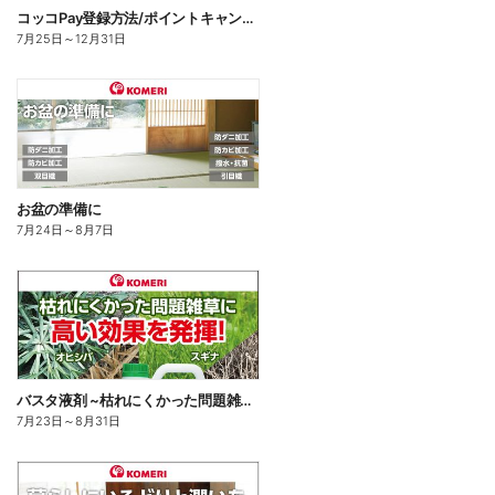
コッコPay登録方法/ポイントキャンペーン応募方法
7月25日
～
12月31日
お盆の準備に
7月24日
～
8月7日
バスタ液剤 ~枯れにくかった問題雑草に高い効果を発揮!~
7月23日
～
8月31日