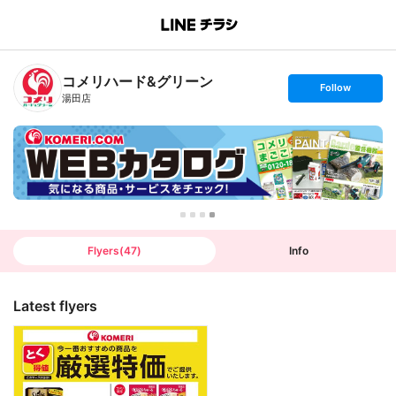
B
r
a
n
コメリハード&グリーン
c
s
Follow
h
e
湯田店
T
t
o
f
p
o
l
l
o
w
Flyers
(
47
)
Info
Latest flyers