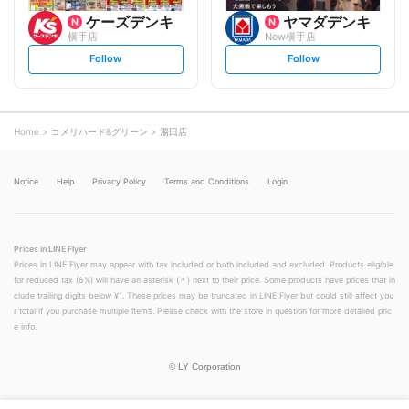
ケーズデンキ
ヤマダデンキ
横手店
New横手店
s
s
Follow
Follow
e
e
t
t
f
f
o
o
l
l
l
l
o
o
Home
コメリハード&グリーン
湯田店
w
w
Notice
Help
Privacy Policy
Terms and Conditions
Login
Prices in LINE Flyer
Prices in LINE Flyer may appear with tax included or both included and excluded. Products eligible
for reduced tax (8%) will have an asterisk (＊) next to their price. Some products have prices that in
clude trailing digits below ¥1. These prices may be truncated in LINE Flyer but could still affect you
r total if you purchase multiple items. Please check with the store in question for more detailed pric
e info.
©
LY Corporation