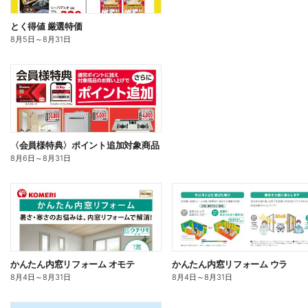
とく得値 厳選特価
8月5日
～
8月31日
〈会員様特典〉ポイント追加対象商品
8月6日
～
8月31日
かんたん内窓リフォーム オモテ
かんたん内窓リフォーム ウラ
8月4日
～
8月31日
8月4日
～
8月31日