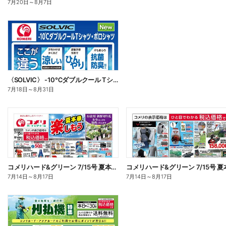
7月20日
～
8月7日
〈SOLVIC〉 -10℃ダブルクール Tシャツ・ポロシャツ
7月18日
～
8月31日
コメリハード&グリーン 7/15号 夏本番を楽しもう オモテ
7月14日
～
8月17日
7月14日
～
8月17日