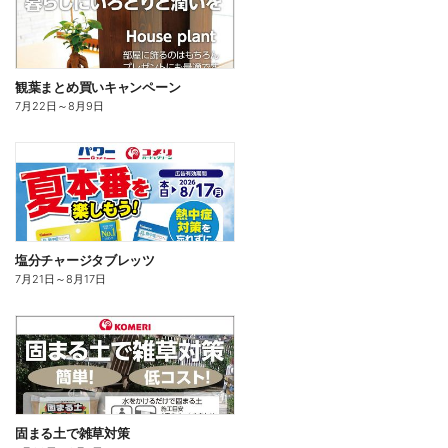
観葉まとめ買いキャンペーン
7月22日
～
8月9日
塩分チャージタブレッツ
7月21日
～
8月17日
固まる土で雑草対策