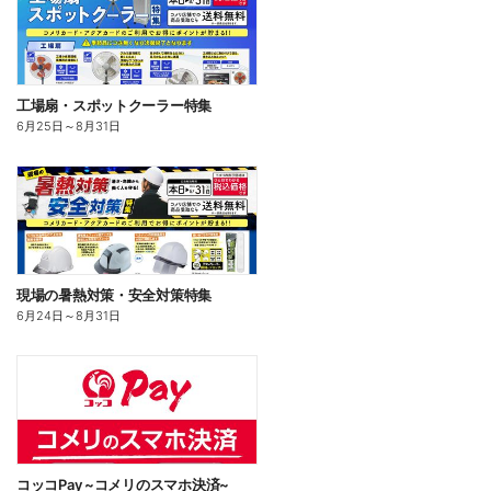
工場扇・スポットクーラー特集
6月25日
～
8月31日
現場の暑熱対策・安全対策特集
6月24日
～
8月31日
コッコPay ~コメリのスマホ決済~