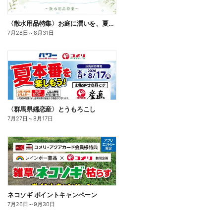
〈散水用品特集〉お庭に潤いを、夏のお庭じかん
7月28日
～
8月31日
〈群馬県嬬恋産〉とうもろこし
7月27日
～
8月17日
ネコソギ ポイントキャンペーン
7月26日
～
9月30日