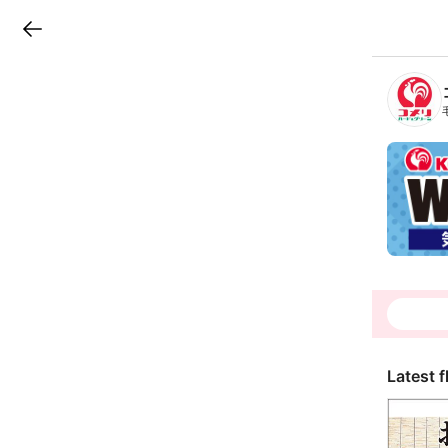
LINEチラシ
B
r
a
n
c
h
T
o
p
Latest f