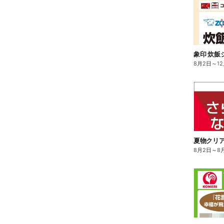
8月2日
～
1
夏物クリ
8月2日
～
8