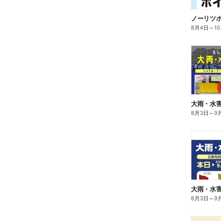
ノーリツ
8月4日
～
1
大雨・水
8月3日
～
9
大雨・水
8月3日
～
9