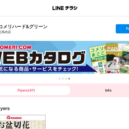
コメリハード&グリーン
s
F
e
毛馬内店
t
f
o
l
l
o
w
Flyers
(
47
)
Info
lyers