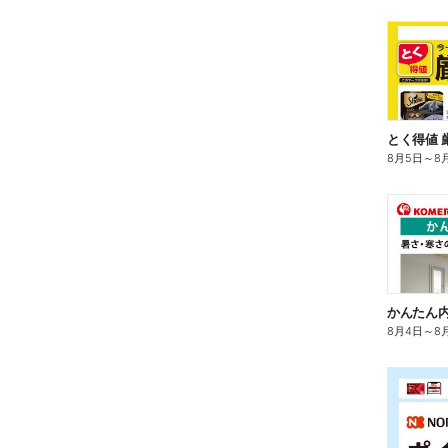
とく得値 
8月5日
～
8
かんたん内
8月4日
～
8