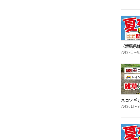
〈群馬県
7月27日
～
8
ネコソギ 
7月26日
～