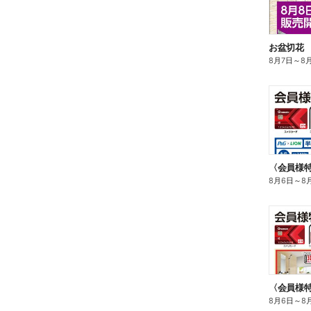
お盆切花
8月7日
～
8
8月6日
～
8
〈会員様
8月6日
～
8