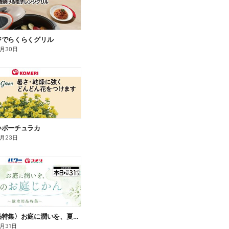
ジでらくらくグリル
9月30日
いポーチュラカ
8月23日
〈散水用品特集〉お庭に潤いを、夏のお庭じかん
8月31日