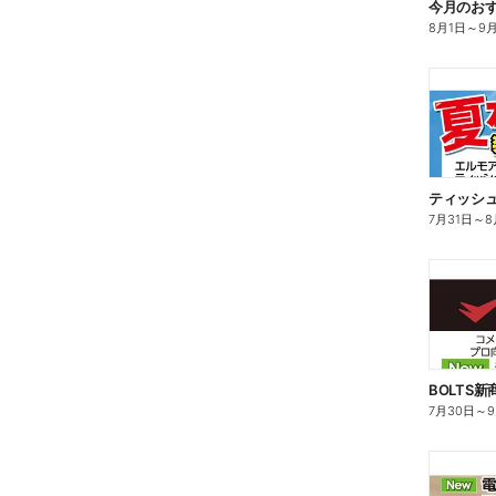
今月のお
8月1日
～
9
ティッシ
7月31日
～
8
BOLTS
7月30日
～