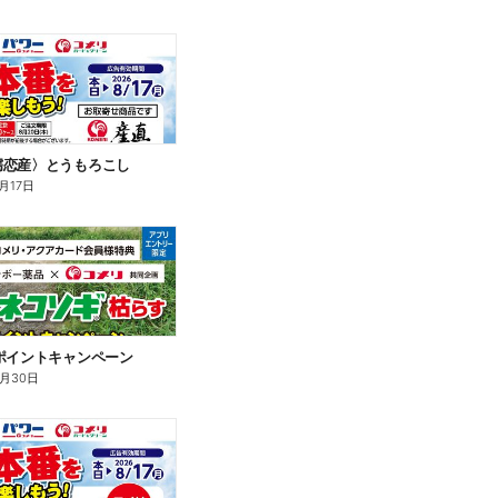
嬬恋産〉とうもろこし
月17日
ポイントキャンペーン
9月30日