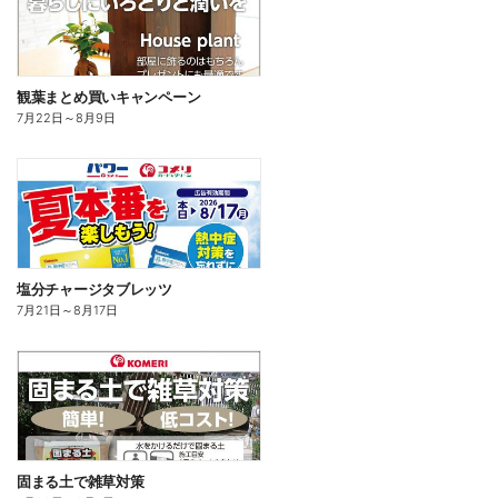
観葉まとめ買いキャンペーン
7月22日
～
8月9日
塩分チャージタブレッツ
7月21日
～
8月17日
固まる土で雑草対策