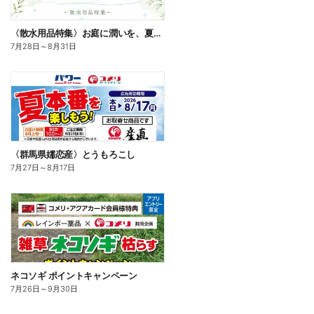
〈散水用品特集〉お庭に潤いを、夏のお庭じかん
7月28日
～
8月31日
〈群馬県嬬恋産〉とうもろこし
7月27日
～
8月17日
ネコソギ ポイントキャンペーン
7月26日
～
9月30日