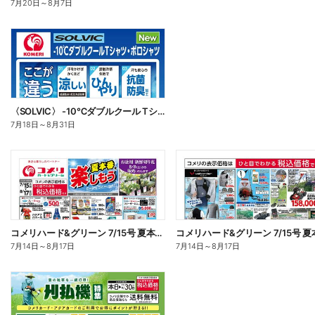
7月20日
～
8月7日
〈SOLVIC〉 -10℃ダブルクール Tシャツ・ポロシャツ
7月18日
～
8月31日
コメリハード&グリーン 7/15号 夏本番を楽しもう オモテ
7月14日
～
8月17日
7月14日
～
8月17日