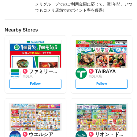
メリグループでのご利用金額に応じて、翌1年間、いつ
でもコメリ店舗でのポイント率を優遇!
Nearby Stores
ファミリーマート
TAIRAYA
白河東
白河東店
s
s
Follow
Follow
e
e
t
t
f
f
o
o
l
l
l
l
o
o
w
w
ウエルシア
リオン・ドール