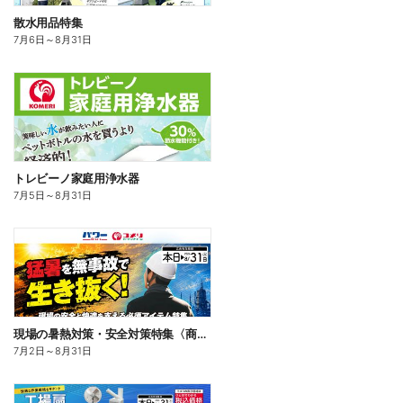
散水用品特集
7月6日
～
8月31日
トレビーノ家庭用浄水器
7月5日
～
8月31日
現場の暑熱対策・安全対策特集〈商品一例〉
7月2日
～
8月31日