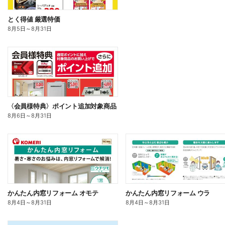
とく得値 厳選特価
8月5日
～
8月31日
〈会員様特典〉ポイント追加対象商品
8月6日
～
8月31日
かんたん内窓リフォーム オモテ
かんたん内窓リフォーム ウラ
8月4日
～
8月31日
8月4日
～
8月31日