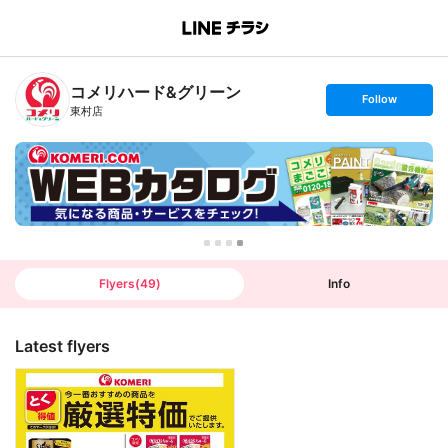
B
r
a
n
コメリハード&グリーン
c
s
Follow
h
e
東村店
T
t
o
f
p
o
l
l
o
w
Flyers
(
49
)
Info
Latest flyers