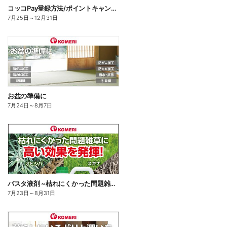
コッコPay登録方法/ポイントキャンペーン応募方法
7月25日
～
12月31日
お盆の準備に
7月24日
～
8月7日
バスタ液剤 ~枯れにくかった問題雑草に高い効果を発揮!~
7月23日
～
8月31日