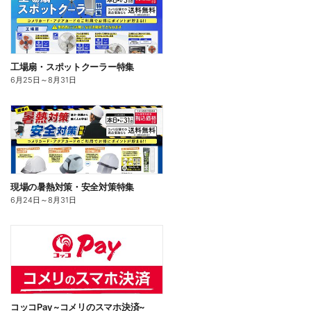
工場扇・スポットクーラー特集
6月25日
～
8月31日
現場の暑熱対策・安全対策特集
6月24日
～
8月31日
コッコPay ~コメリのスマホ決済~