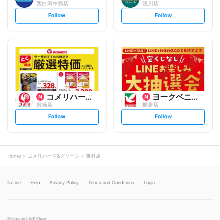
西白河中島店
浅川店
s
s
Follow
Follow
e
e
t
t
f
f
o
o
l
l
l
l
o
o
w
w
コメリハード&グリーン
ヨークベニマル
泉崎店
棚倉店
s
s
Follow
Follow
e
e
t
t
f
f
o
o
l
l
l
l
o
o
Home
コメリハード&グリーン
東村店
w
w
Notice
Help
Privacy Policy
Terms and Conditions
Login
Prices in LINE Flyer