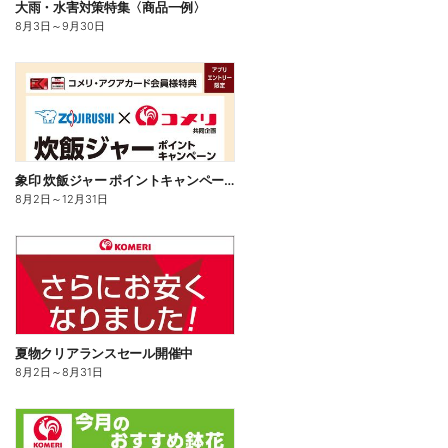
大雨・水害対策特集〈商品一例〉
8月3日
～
9月30日
象印 炊飯ジャー ポイントキャンペーン
8月2日
～
12月31日
夏物クリアランスセール開催中
8月2日
～
8月31日