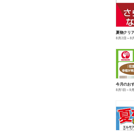
夏物クリ
8月2日
～
8
今月のお
8月1日
～
9