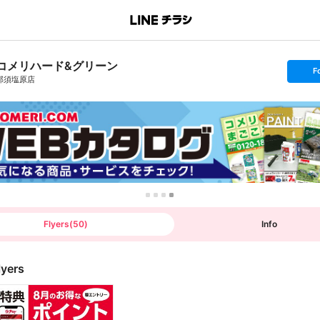
コメリハード&グリーン
s
F
e
那須塩原店
t
f
o
l
l
o
w
Flyers
(
50
)
Info
lyers