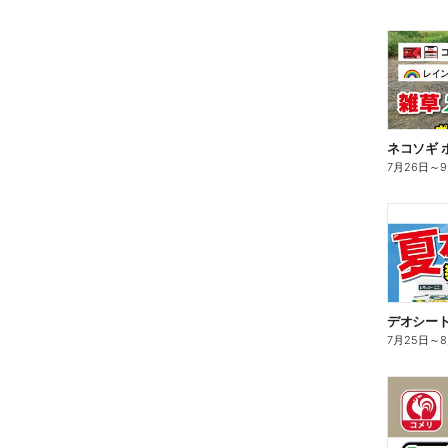
ネコソギ 
7月26日
～
デオシート
7月25日
～
8