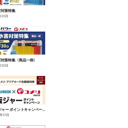
害対策特集
月30日
害対策特集〈商品一例〉
月30日
象印 炊飯ジャー ポイントキャンペーン
2月31日