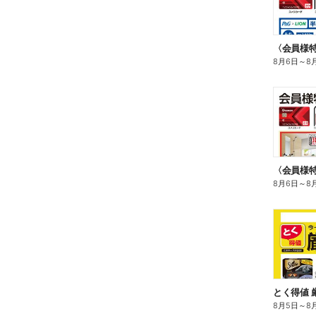
8月6日
～
8
〈会員様
8月6日
～
8
とく得値 
8月5日
～
8