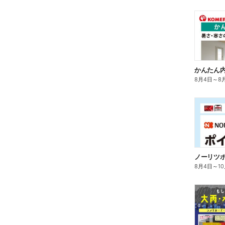
かんたん内
8月4日
～
8
ノーリツ
8月4日
～
1