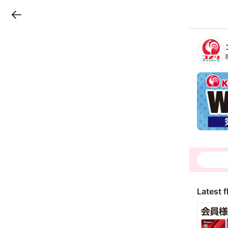
LINEチラシ
B
r
a
n
c
h
T
o
p
Latest f