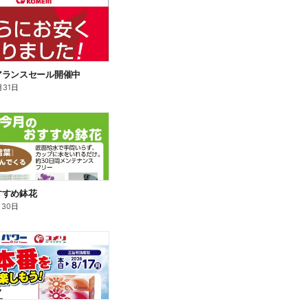
アランスセール開催中
月31日
すすめ鉢花
月30日