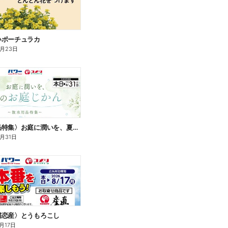
いポーチュラカ
8月23日
〈散水用品特集〉お庭に潤いを、夏のお庭じかん
8月31日
嬬恋産〉とうもろこし
月17日