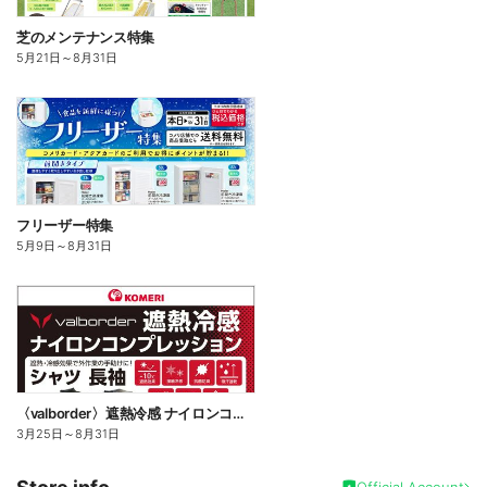
芝のメンテナンス特集
5月21日
～
8月31日
フリーザー特集
5月9日
～
8月31日
〈valborder〉遮熱冷感 ナイロンコンプレッション
3月25日
～
8月31日
Official Account