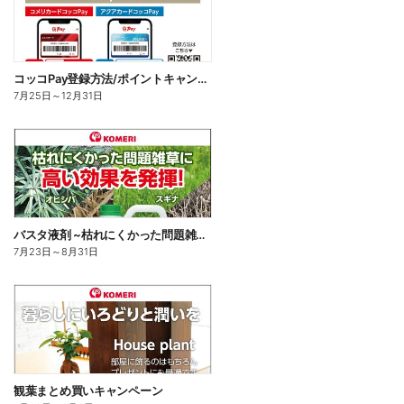
コッコPay登録方法/ポイントキャンペーン応募方法
7月25日
～
12月31日
バスタ液剤 ~枯れにくかった問題雑草に高い効果を発揮!~
7月23日
～
8月31日
観葉まとめ買いキャンペーン