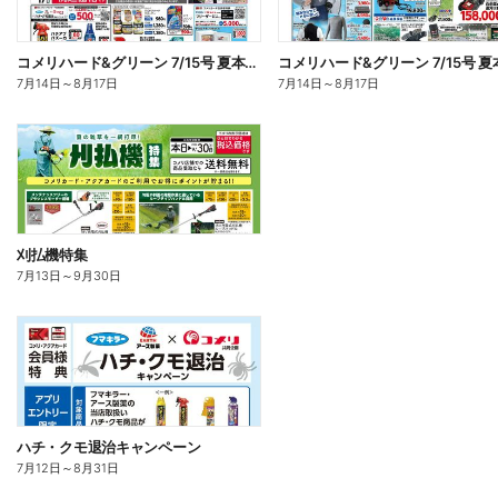
コメリハード&グリーン 7/15号 夏本番を楽しもう オモテ
7月14日
～
8月17日
7月14日
～
8月17日
刈払機特集
7月13日
～
9月30日
ハチ・クモ退治キャンペーン
7月12日
～
8月31日