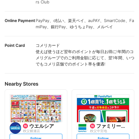
rs Club
Online Payment
PayPay、d払い、楽天ペイ、auPAY、SmartCode、Fa
miPay、銀行Pay、ゆうちょPay、メルペイ
Point Card
コメリカード
使えば使うほど翌年のポイントが毎日お得に!年間のコ
メリグループでのご利用金額に応じて、翌1年間、いつ
でもコメリ店舗でのポイント率を優遇!
Nearby Stores
ウエルシア
ファミリーマート
秩父横瀬店
秩父中宮地
s
s
Follow
Follow