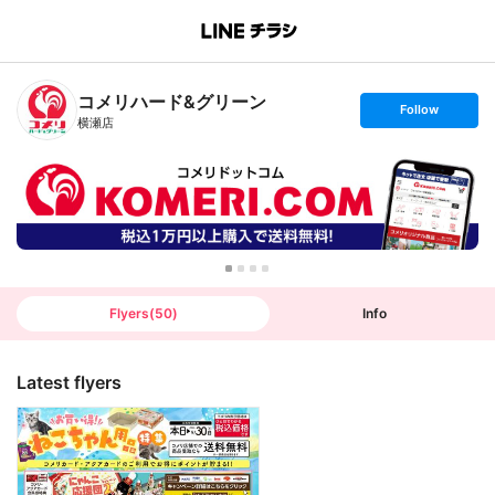
B
r
a
n
コメリハード&グリーン
c
s
Follow
h
e
横瀬店
T
t
o
f
p
o
l
l
o
w
Flyers
(
50
)
Info
Latest flyers