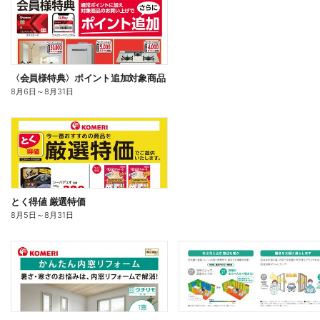
〈会員様特典〉ポイント追加対象商品
8月6日
～
8月31日
とく得値 厳選特価
8月5日
～
8月31日