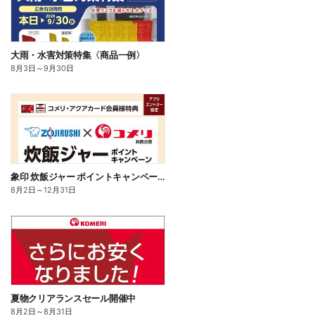
大雨・水害対策特集〈商品一例〉
8月3日
～
9月30日
象印 炊飯ジャー ポイントキャンペーン
8月2日
～
12月31日
夏物クリアランスセール開催中
8月2日
～
8月31日