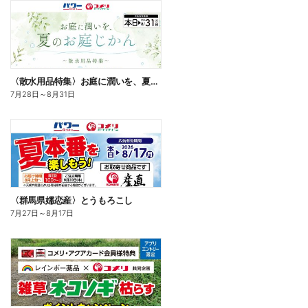
〈散水用品特集〉お庭に潤いを、夏のお庭じかん
7月28日
～
8月31日
〈群馬県嬬恋産〉とうもろこし
7月27日
～
8月17日