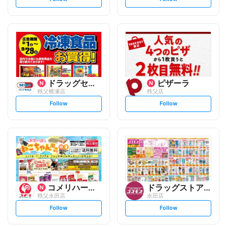
e
e
t
t
f
f
o
o
l
l
l
l
o
o
w
w
ドラッグセイムス
ピザーラ
秩父横瀬店
秩父店
s
s
Follow
Follow
e
e
t
t
f
f
o
o
l
l
l
l
o
o
w
w
コメリハード&グリーン
ドラッグストアコスモス
秩父永田店
永田店
s
s
Follow
Follow
e
e
t
t
f
f