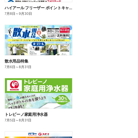
ハイアール フリーザー ポイントキャンペーン
7月8日
～
9月30日
散水用品特集
7月6日
～
8月31日
トレビーノ家庭用浄水器
7月5日
～
8月31日