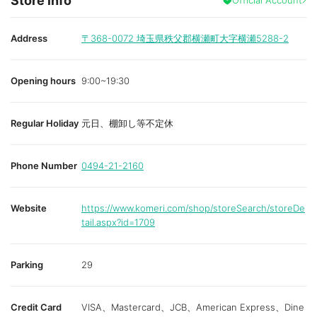
Store info
Address
〒368-0072
埼玉県秩父郡横瀬町大字横瀬5288-2
Opening hours
9:00~19:30
Regular Holiday
元日、棚卸し等不定休
Phone Number
0494-21-2160
Website
https://www.komeri.com/shop/storeSearch/storeDe
tail.aspx?id=1709
Parking
29
Credit Card
VISA、Mastercard、JCB、American Express、Dine