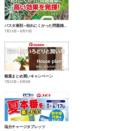
バスタ液剤 ~枯れにくかった問題雑草に高い効果を発揮!~
7月23日
～
8月31日
観葉まとめ買いキャンペーン
7月22日
～
8月9日
塩分チャージタブレッツ