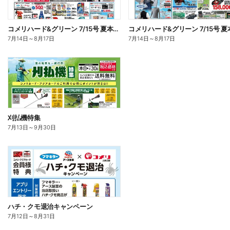
コメリハード&グリーン 7/15号 夏本番を楽しもう オモテ
7月14日
～
8月17日
7月14日
～
8月17日
刈払機特集
7月13日
～
9月30日
ハチ・クモ退治キャンペーン
7月12日
～
8月31日