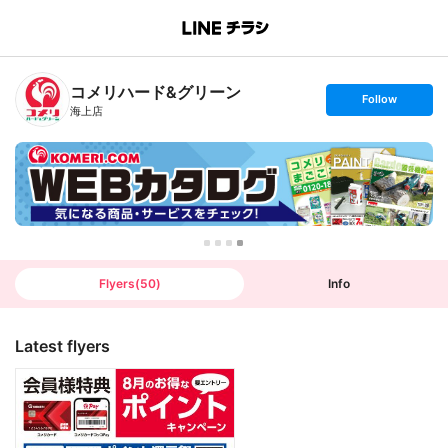
B
r
a
n
コメリハード&グリーン
c
s
Follow
h
e
海上店
T
t
o
f
p
o
l
l
o
w
Flyers
(
50
)
Info
Latest flyers