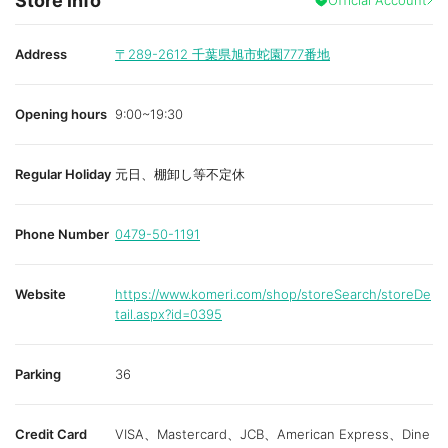
Store info
Address
〒289-2612
千葉県旭市蛇園777番地
Opening hours
9:00~19:30
Regular Holiday
元日、棚卸し等不定休
Phone Number
0479-50-1191
Website
https://www.komeri.com/shop/storeSearch/storeDe
tail.aspx?id=0395
Parking
36
Credit Card
VISA、Mastercard、JCB、American Express、Dine