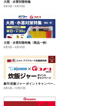
大雨・水害対策特集
8月3日
～
9月30日
大雨・水害対策特集〈商品一例〉
8月3日
～
9月30日
象印 炊飯ジャー ポイントキャンペーン
8月2日
～
12月31日