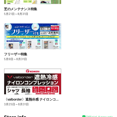
芝のメンテナンス特集
5月21日
～
8月31日
フリーザー特集
5月9日
～
8月31日
〈valborder〉遮熱冷感 ナイロンコンプレッション
3月25日
～
8月31日
Official Account