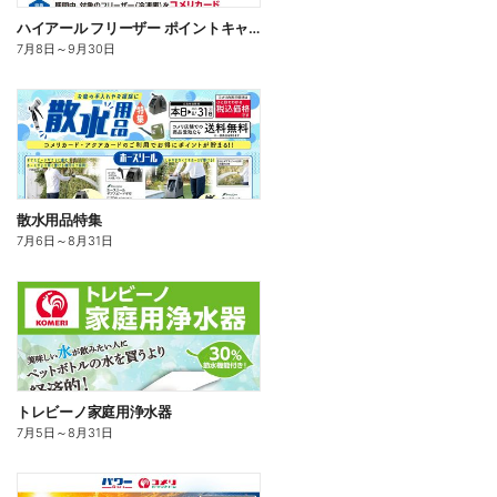
ハイアール フリーザー ポイントキャンペーン
7月8日
～
9月30日
散水用品特集
7月6日
～
8月31日
トレビーノ家庭用浄水器
7月5日
～
8月31日