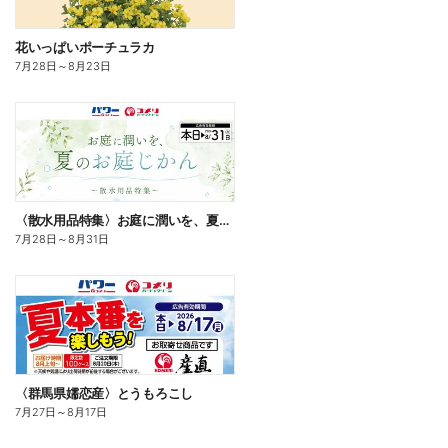
花いっぱいポーチュラカ
7月28日
～
8月23日
〈散水用品特集〉お庭に潤いを、夏のお庭じかん
7月28日
～
8月31日
〈群馬県嬬恋産〉とうもろこし
7月27日
～
8月17日