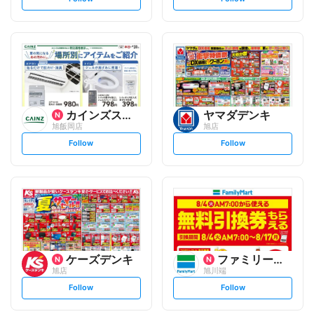
e
e
t
t
f
f
o
o
l
l
l
l
o
o
w
w
カインズスーパーセンター
ヤマダデンキ
旭飯岡店
旭店
s
s
Follow
Follow
e
e
t
t
f
f
o
o
l
l
l
l
o
o
w
w
ケーズデンキ
ファミリーマート
旭店
旭川端
s
s
Follow
Follow
e
e
t
t
f
f