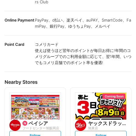
rs Club
Online Payment
PayPay、d払い、楽天ペイ、auPAY、SmartCode、Fa
miPay、銀行Pay、ゆうちょPay、メルペイ
Point Card
コメリカード
使えば使うほど翌年のポイントが毎日お得に!年間のコ
メリグループでのご利用金額に応じて、翌1年間、いつ
でもコメリ店舗でのポイント率を優遇!
Nearby Stores
Coming Soon
ベイシア
ヤックスドラッグ
フードセンター旭飯岡店
旭東店
s
s
Follow
Follow