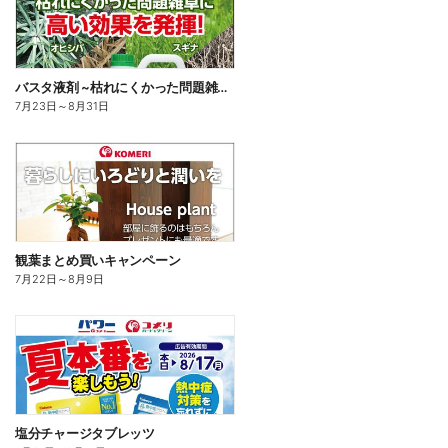
バスタ液剤 ~枯れにくかった問題雑草に高い効果を発揮!~
7月23日
～
8月31日
観葉まとめ買いキャンペーン
7月22日
～
8月9日
塩分チャージタブレッツ