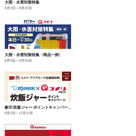
大雨・水害対策特集
8月3日
～
9月30日
大雨・水害対策特集〈商品一例〉
8月3日
～
9月30日
象印 炊飯ジャー ポイントキャンペーン
8月2日
～
12月31日