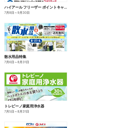
ハイアール フリーザー ポイントキャンペーン
7月8日
～
9月30日
散水用品特集
7月6日
～
8月31日
トレビーノ家庭用浄水器
7月5日
～
8月31日