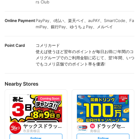
rs Club
Online Payment
PayPay、d払い、楽天ペイ、auPAY、SmartCode、Fa
miPay、銀行Pay、ゆうちょPay、メルペイ
Point Card
コメリカード
使えば使うほど翌年のポイントが毎日お得に!年間のコ
メリグループでのご利用金額に応じて、翌1年間、いつ
でもコメリ店舗でのポイント率を優遇!
Nearby Stores
Coming Soon
ヤックスドラッグ
ドラッグセイムス
市原青柳店
青柳店
s
s
Follow
Follow