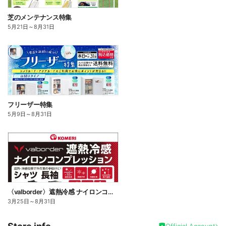
芝のメンテナンス特集
5月21日
～
8月31日
フリーザー特集
5月9日
～
8月31日
〈valborder〉遮熱冷感 ナイロンコンプレッション
3月25日
～
8月31日
Official Account