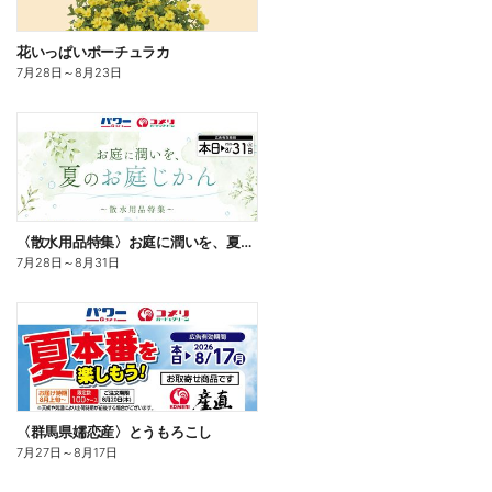
花いっぱいポーチュラカ
7月28日
～
8月23日
〈散水用品特集〉お庭に潤いを、夏のお庭じかん
7月28日
～
8月31日
〈群馬県嬬恋産〉とうもろこし
7月27日
～
8月17日