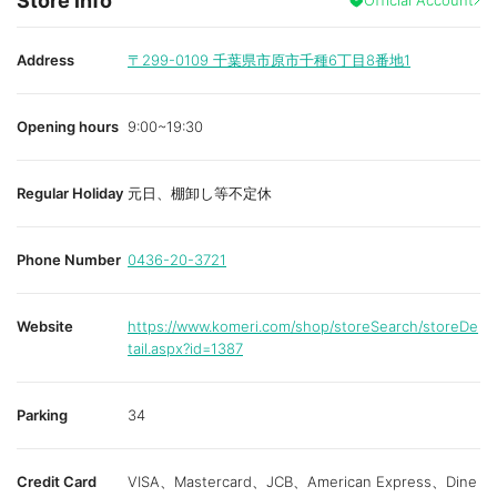
Store info
Address
〒299-0109
千葉県市原市千種6丁目8番地1
Opening hours
9:00~19:30
Regular Holiday
元日、棚卸し等不定休
Phone Number
0436-20-3721
Website
https://www.komeri.com/shop/storeSearch/storeDe
tail.aspx?id=1387
Parking
34
Credit Card
VISA、Mastercard、JCB、American Express、Dine