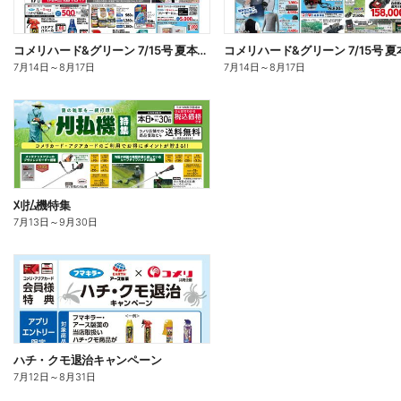
コメリハード&グリーン 7/15号 夏本番を楽しもう オモテ
7月14日
～
8月17日
7月14日
～
8月17日
刈払機特集
7月13日
～
9月30日
ハチ・クモ退治キャンペーン
7月12日
～
8月31日