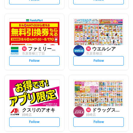
e
e
t
t
f
f
o
o
l
l
l
l
o
o
w
w
ファミリーマート
ウエルシア
市原青柳三丁目
市原青柳店
s
s
Follow
Follow
e
e
t
t
f
f
o
o
l
l
l
l
o
o
w
w
クスリのアオキ
ドラッグストアコスモス
姉崎店
姉崎店
s
s
Follow
Follow
e
e
t
t
f
f