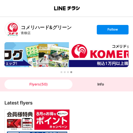
B
r
a
n
コメリハード&グリーン
c
s
Follow
h
e
青柳店
T
t
o
f
p
o
l
l
o
w
Flyers
(
50
)
Info
Latest flyers