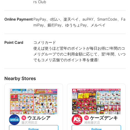
rs Club
Online Payment
PayPay、d払い、楽天ペイ、auPAY、SmartCode、Fa
miPay、銀行Pay、ゆうちょPay、メルペイ
Point Card
コメリカード
使えば使うほど翌年のポイントが毎日お得に!年間のコ
メリグループでのご利用金額に応じて、翌1年間、いつ
でもコメリ店舗でのポイント率を優遇!
Nearby Stores
ウエルシア
ケーズデンキ
藤沢用田店
湘南藤沢店
s
s
Follow
Follow