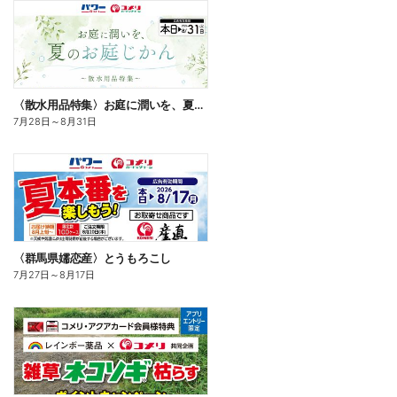
〈散水用品特集〉お庭に潤いを、夏のお庭じかん
7月28日
～
8月31日
〈群馬県嬬恋産〉とうもろこし
7月27日
～
8月17日