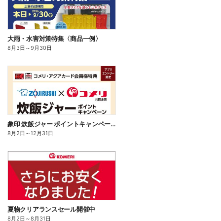
大雨・水害対策特集〈商品一例〉
8月3日
～
9月30日
象印 炊飯ジャー ポイントキャンペーン
8月2日
～
12月31日
夏物クリアランスセール開催中
8月2日
～
8月31日