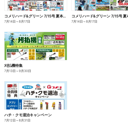
コメリハード&グリーン 7/15号 夏本番を楽しもう オモテ
7月14日
～
8月17日
7月14日
～
8月17日
刈払機特集
7月13日
～
9月30日
ハチ・クモ退治キャンペーン
7月12日
～
8月31日