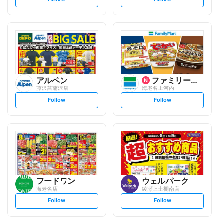
e
e
t
t
f
f
o
o
l
l
l
l
o
o
w
w
アルペン
ファミリーマート
藤沢菖蒲沢店
海老名上河内
s
s
Follow
Follow
e
e
t
t
f
f
o
o
l
l
l
l
o
o
w
w
フードワン
ウェルパーク
海老名店
綾瀬上土棚南店
s
s
Follow
Follow
e
e
t
t
f
f