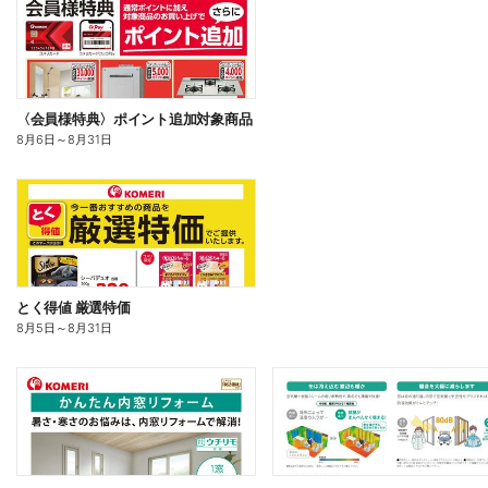
〈会員様特典〉ポイント追加対象商品
8月6日
～
8月31日
とく得値 厳選特価
8月5日
～
8月31日