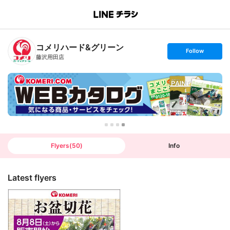
B
r
a
n
コメリハード&グリーン
c
s
Follow
h
e
藤沢用田店
T
t
o
f
p
o
l
l
o
w
Flyers
(
50
)
Info
Latest flyers