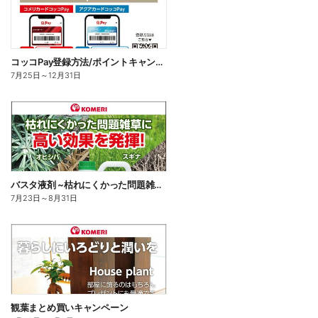
コッコPay登録方法/ポイントキャンペーン応募方法
7月25日
～
12月31日
バスタ液剤 ~枯れにくかった問題雑草に高い効果を発揮!~
7月23日
～
8月31日
観葉まとめ買いキャンペーン