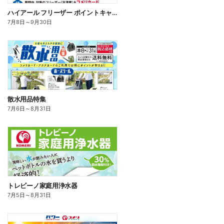
ハイアール フリーザー ポイントキャンペーン
7月8日
～
9月30日
散水用品特集
7月6日
～
8月31日
トレビーノ家庭用浄水器
7月5日
～
8月31日