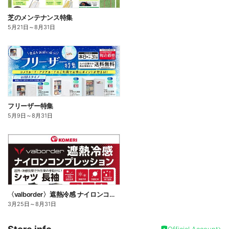
芝のメンテナンス特集
5月21日
～
8月31日
フリーザー特集
5月9日
～
8月31日
〈valborder〉遮熱冷感 ナイロンコンプレッション
3月25日
～
8月31日
Official Account