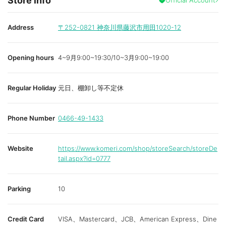
Store info
Address
〒252-0821
神奈川県藤沢市用田1020-12
Opening hours
4~9月9:00~19:30/10~3月9:00~19:00
Regular Holiday
元日、棚卸し等不定休
Phone Number
0466-49-1433
Website
https://www.komeri.com/shop/storeSearch/storeDe
tail.aspx?id=0777
Parking
10
Credit Card
VISA、Mastercard、JCB、American Express、Dine