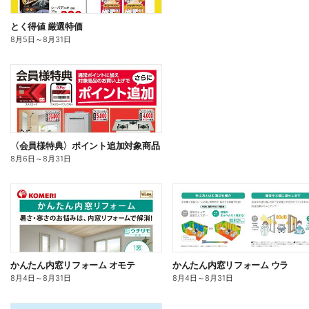
とく得値 厳選特価
8月5日
～
8月31日
〈会員様特典〉ポイント追加対象商品
8月6日
～
8月31日
かんたん内窓リフォーム オモテ
かんたん内窓リフォーム ウラ
8月4日
～
8月31日
8月4日
～
8月31日