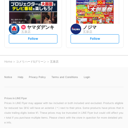
o
o
w
w
ヤマダデンキ
ノジマ
五泉店
五泉店
s
s
Follow
Follow
e
e
t
t
f
f
o
o
l
l
l
l
o
o
Home
コメリハード&グリーン
五泉店
w
w
Notice
Help
Privacy Policy
Terms and Conditions
Login
Prices in LINE Flyer
Prices in LINE Flyer may appear with tax included or both included and excluded. Products eligible
for reduced tax (8%) will have an asterisk (＊) next to their price. Some products have prices that in
clude trailing digits below ¥1. These prices may be truncated in LINE Flyer but could still affect you
r total if you purchase multiple items. Please check with the store in question for more detailed pric
e info.