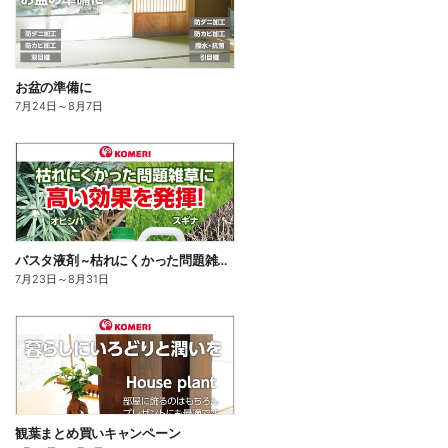
お盆の準備に
7月24日
～
8月7日
バスタ液剤 ~枯れにくかった問題雑草に高い効果を発揮!~
7月23日
～
8月31日
観葉まとめ買いキャンペーン