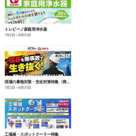
トレビーノ家庭用浄水器
7月5日
～
8月31日
現場の暑熱対策・安全対策特集〈商品一例〉
7月2日
～
8月31日
工場扇・スポットクーラー特集