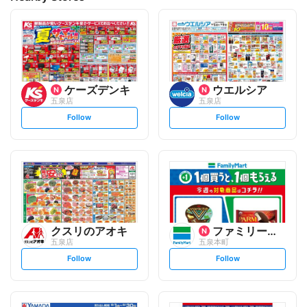
ケーズデンキ
ウエルシア
五泉店
五泉店
s
s
Follow
Follow
e
e
t
t
f
f
o
o
l
l
l
l
o
o
w
w
クスリのアオキ
ファミリーマート
五泉店
五泉本町
s
s
Follow
Follow
e
e
t
t
f
f
o
o
l
l
l
l