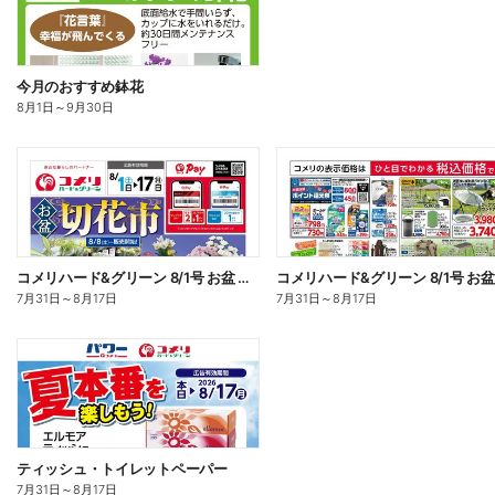
今月のおすすめ鉢花
8月1日
～
9月30日
コメリハード&グリーン 8/1号 お盆 切花市 オモテ
7月31日
～
8月17日
7月31日
～
8月17日
ティッシュ・トイレットペーパー
7月31日
～
8月17日