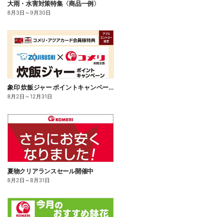
大雨・水害対策特集〈商品一例〉
8月3日
～
9月30日
象印 炊飯ジャー ポイントキャンペーン
8月2日
～
12月31日
夏物クリアランスセール開催中
8月2日
～
8月31日