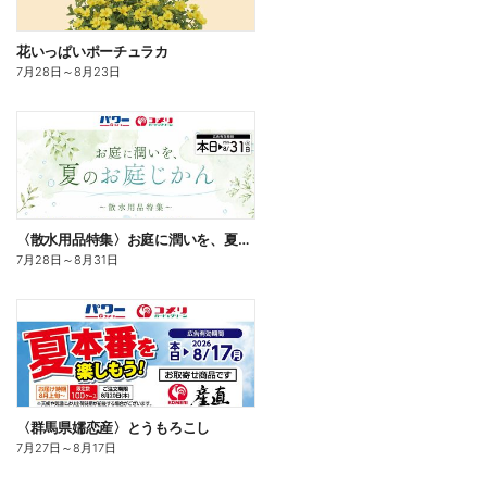
花いっぱいポーチュラカ
7月28日
～
8月23日
〈散水用品特集〉お庭に潤いを、夏のお庭じかん
7月28日
～
8月31日
〈群馬県嬬恋産〉とうもろこし
7月27日
～
8月17日