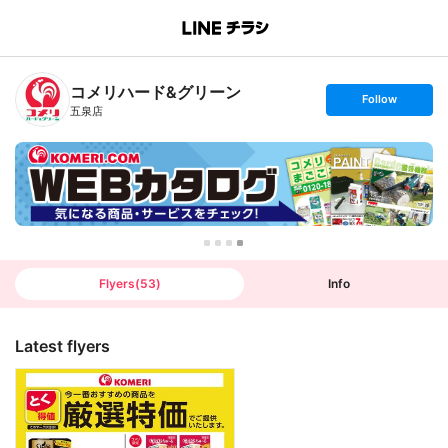
B
r
a
n
コメリハード&グリーン
c
s
Follow
h
e
五泉店
T
t
o
f
p
o
l
l
o
w
Flyers
(
53
)
Info
Latest flyers