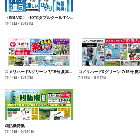
〈SOLVIC〉 -10℃ダブルクール Tシャツ・ポロシャツ
7月18日
～
8月31日
コメリハード&グリーン 7/15号 夏本番を楽しもう オモテ
7月14日
～
8月17日
7月14日
～
8月17日
刈払機特集
7月13日
～
9月30日