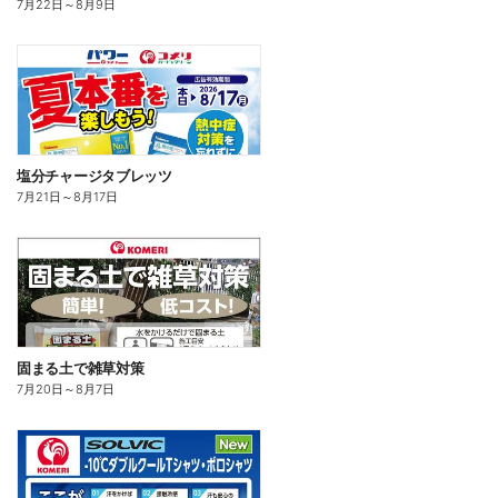
7月22日
～
8月9日
塩分チャージタブレッツ
7月21日
～
8月17日
固まる土で雑草対策
7月20日
～
8月7日