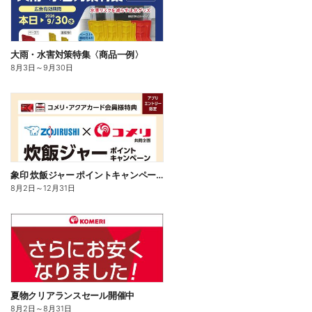
大雨・水害対策特集〈商品一例〉
8月3日
～
9月30日
象印 炊飯ジャー ポイントキャンペーン
8月2日
～
12月31日
夏物クリアランスセール開催中
8月2日
～
8月31日