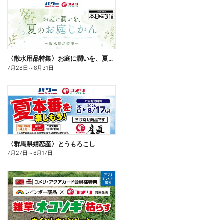
〈散水用品特集〉お庭に潤いを、夏のお庭じかん
7月28日
～
8月31日
〈群馬県嬬恋産〉とうもろこし
7月27日
～
8月17日