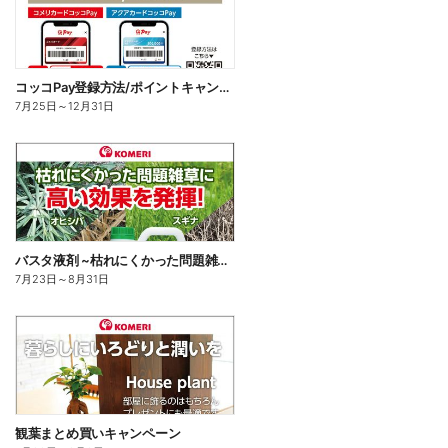
コッコPay登録方法/ポイントキャンペーン応募方法
7月25日
～
12月31日
バスタ液剤 ~枯れにくかった問題雑草に高い効果を発揮!~
7月23日
～
8月31日
観葉まとめ買いキャンペーン