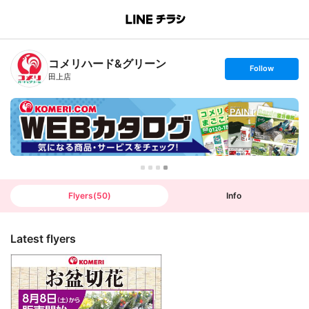
B
r
a
n
コメリハード&グリーン
c
s
Follow
h
e
田上店
T
t
o
f
p
o
l
l
o
w
Flyers
(
50
)
Info
Latest flyers