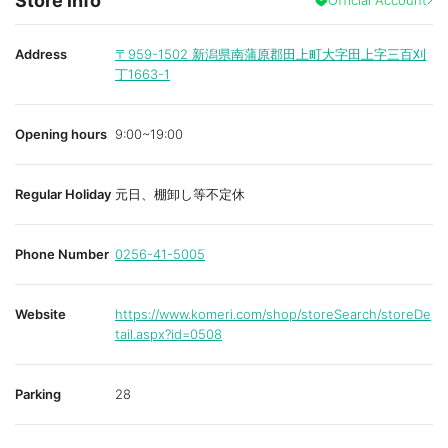
Store info
Address
〒959-1502
新潟県南蒲原郡田上町大字田上字三百刈
丁1663-1
Opening hours
9:00~19:00
Regular Holiday
元日、棚卸し等不定休
Phone Number
0256-41-5005
Website
https://www.komeri.com/shop/storeSearch/storeDe
tail.aspx?id=0508
Parking
28