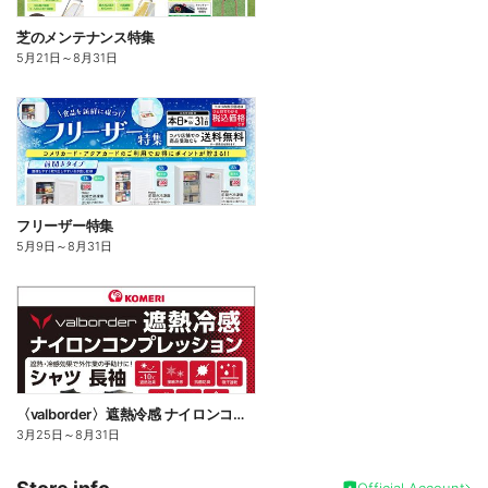
芝のメンテナンス特集
5月21日
～
8月31日
フリーザー特集
5月9日
～
8月31日
〈valborder〉遮熱冷感 ナイロンコンプレッション
3月25日
～
8月31日
Official Account