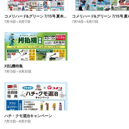
コメリハード&グリーン 7/15号 夏本番を楽しもう オモテ
7月14日
～
8月17日
7月14日
～
8月17日
刈払機特集
7月13日
～
9月30日
ハチ・クモ退治キャンペーン
7月12日
～
8月31日