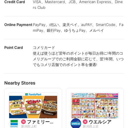
Credit Card
VISA、Mastercard、JCB、American Express、Dine
rs Club
Online Payment
PayPay、d払い、楽天ペイ、auPAY、SmartCode、Fa
miPay、銀行Pay、ゆうちょPay、メルペイ
Point Card
コメリカード
使えば使うほど翌年のポイントが毎日お得に!年間のコ
メリグループでのご利用金額に応じて、翌1年間、いつ
でもコメリ店舗でのポイント率を優遇!
Nearby Stores
ファミリーマート
ウエルシア
新潟田上町
新潟田上店