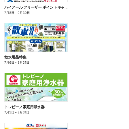
ハイアール フリーザー ポイントキャンペーン
7月8日
～
9月30日
散水用品特集
7月6日
～
8月31日
トレビーノ家庭用浄水器
7月5日
～
8月31日