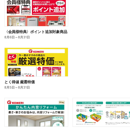
〈会員様特典〉ポイント追加対象商品
8月6日
～
8月31日
とく得値 厳選特価
8月5日
～
8月31日