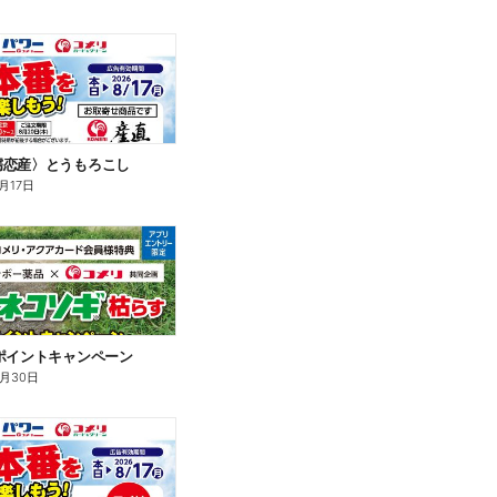
嬬恋産〉とうもろこし
月17日
ポイントキャンペーン
9月30日