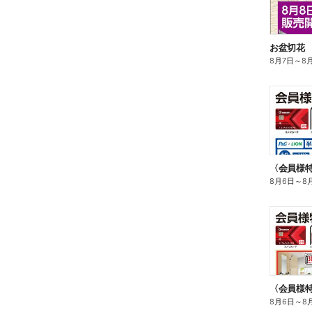
お盆切花
8月7日
～
8
8月6日
～
8
〈会員様
8月6日
～
8