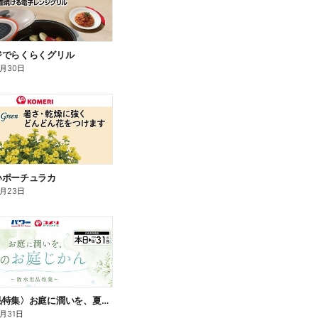
ジでらくらくグリル
9月30日
いポーチュラカ
8月23日
〈散水用品特集〉お庭に潤いを、夏のお庭じかん
8月31日