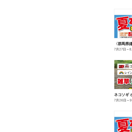
〈群馬県
7月27日
～
8
ネコソギ 
7月26日
～