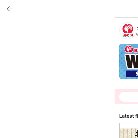
LINEチラシ
B
r
a
n
c
h
T
o
p
Latest f