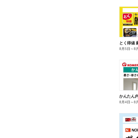
とく得値 
8月5日
～
8
かんたん内
8月4日
～
8