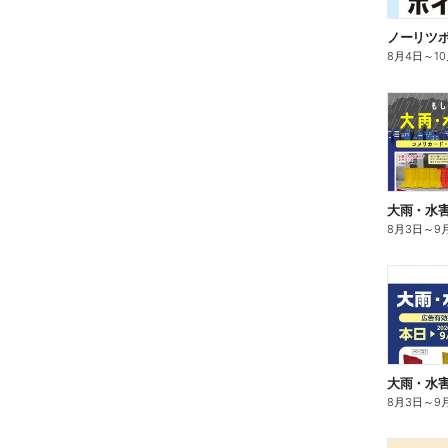
ノーリツ
8月4日
～
1
大雨・水
8月3日
～
9
大雨・水
8月3日
～
9