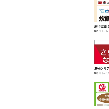
8月2日
～
1
夏物クリ
8月2日
～
8