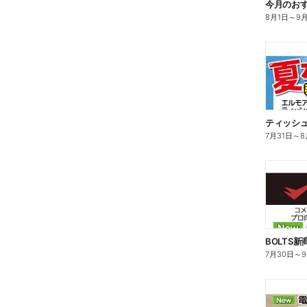
今月のお
8月1日
～
9
ティッシ
7月31日
～
8
BOLTS
7月30日
～