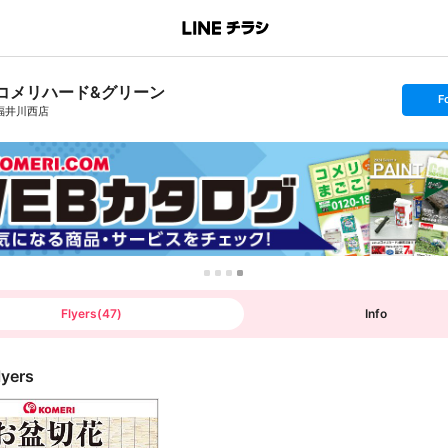
コメリハード&グリーン
s
F
e
福井川西店
t
f
o
l
l
o
w
Flyers
(
47
)
Info
lyers