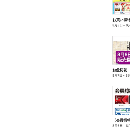
お買い得!
8月8日
～
9
お盆切花
8月7日
～
8
8月6日
～
8