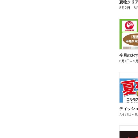
夏物クリ
8月2日
～
8
今月のお
8月1日
～
9
ティッシ
7月31日
～
8