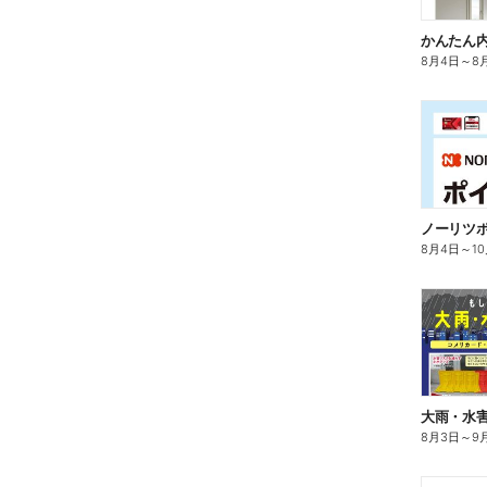
かんたん内
8月4日
～
8
ノーリツ
8月4日
～
1
大雨・水
8月3日
～
9