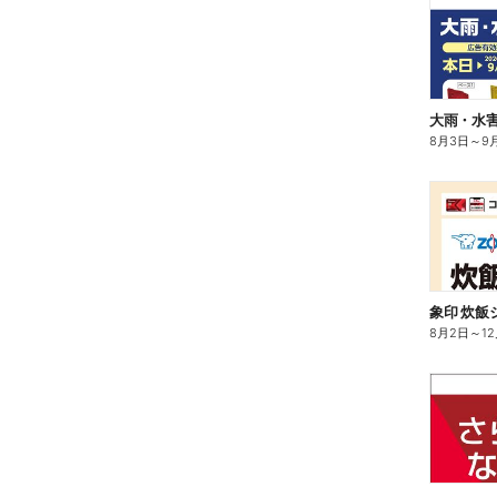
大雨・水
8月3日
～
9
8月2日
～
1