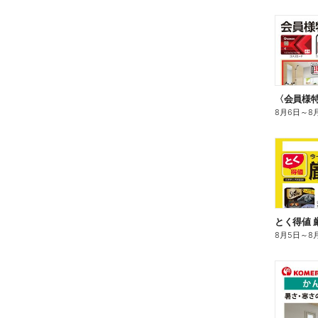
〈会員様
8月6日
～
8
とく得値 
8月5日
～
8