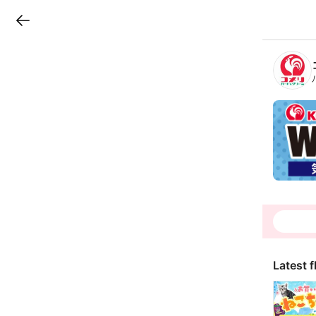
LINEチラシ
B
r
a
n
c
h
T
o
p
Latest f