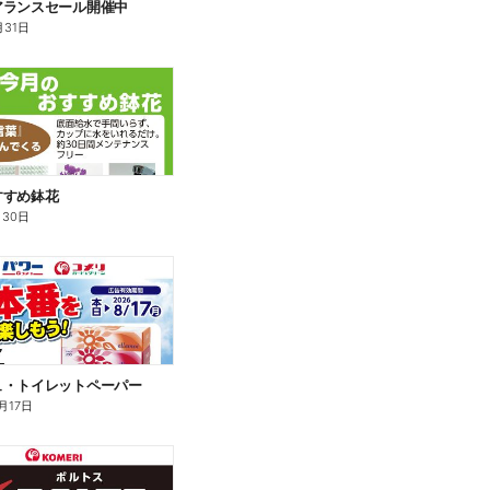
アランスセール開催中
月31日
すすめ鉢花
月30日
ュ・トイレットペーパー
月17日