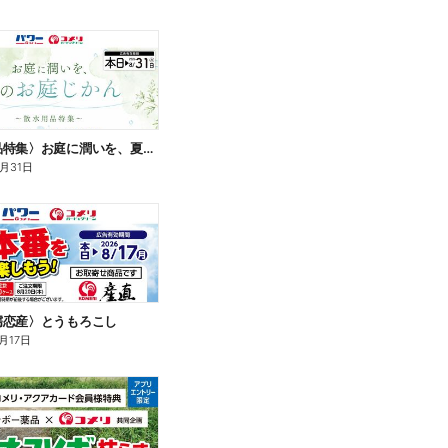
〈散水用品特集〉お庭に潤いを、夏のお庭じかん
8月31日
嬬恋産〉とうもろこし
月17日