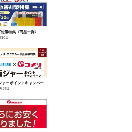
害対策特集〈商品一例〉
月30日
象印 炊飯ジャー ポイントキャンペーン
2月31日