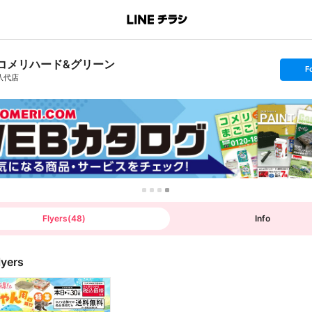
コメリハード&グリーン
s
F
e
八代店
t
f
o
l
l
o
w
Flyers
(
48
)
Info
lyers