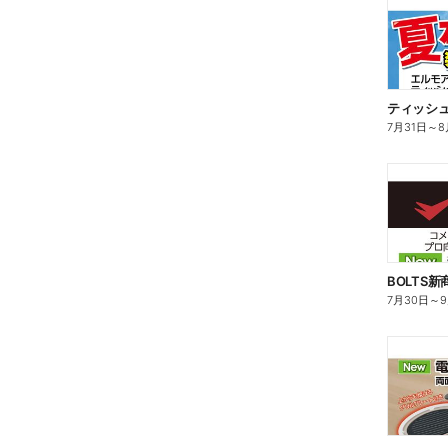
ティッシ
7月31日
～
8
BOLTS
7月30日
～