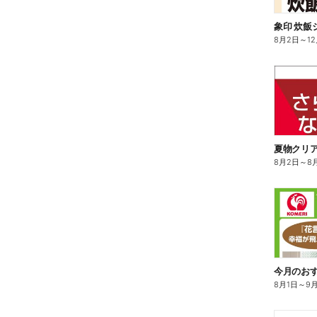
8月2日
～
1
夏物クリ
8月2日
～
8
今月のお
8月1日
～
9