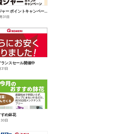
象印 炊飯ジャー ポイントキャンペーン
2月31日
アランスセール開催中
月31日
すすめ鉢花
月30日