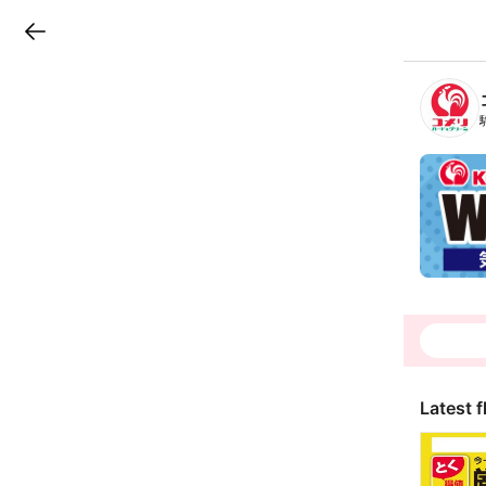
LINEチラシ
B
r
a
n
c
h
T
o
p
Latest f