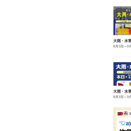
大雨・水
8月3日
～
9
大雨・水
8月3日
～
9