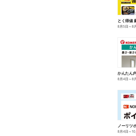
とく得値 
8月5日
～
8
かんたん内
8月4日
～
8
ノーリツ
8月4日
～
1