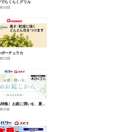
ジでらくらくグリル
9月30日
いポーチュラカ
8月23日
〈散水用品特集〉お庭に潤いを、夏のお庭じかん
8月31日