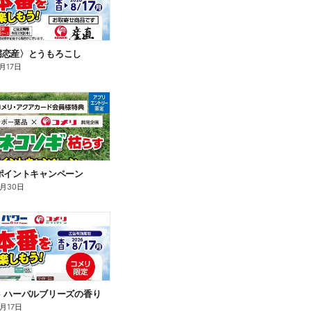
嬬恋産〉とうもろこし
月17日
ポイントキャンペーン
9月30日
 ハーバルブリーズの香り
月17日