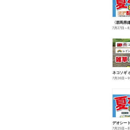
〈群馬県
7月27日
～
8
ネコソギ 
7月26日
～
デオシート
7月25日
～
8