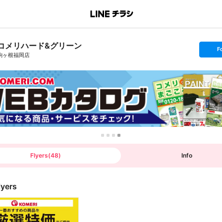
コメリハード&グリーン
s
F
e
駒ヶ根福岡店
t
f
o
l
l
o
w
Flyers
(
48
)
Info
lyers