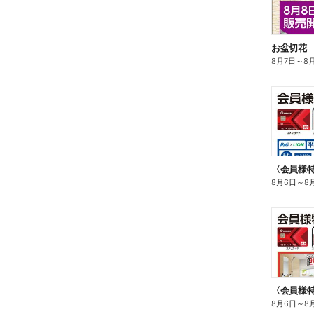
お盆切花
8月7日
～
8
8月6日
～
8
〈会員様
8月6日
～
8