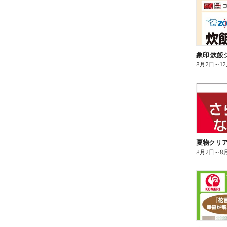
8月2日
～
1
夏物クリ
8月2日
～
8