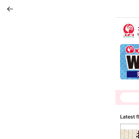
LINEチラシ
B
r
a
n
c
h
T
o
p
Latest f