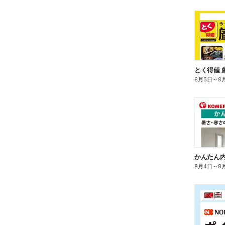
とく得値 
8月5日
～
8
かんたん内
8月4日
～
8