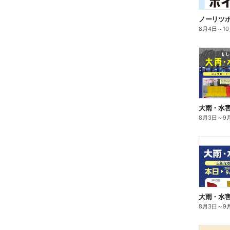
ノーリツ
8月4日
～
1
大雨・水
8月3日
～
9
大雨・水
8月3日
～
9