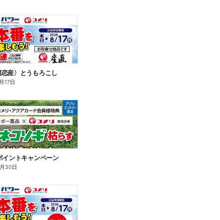
嬬恋産〉とうもろこし
月17日
ポイントキャンペーン
9月30日