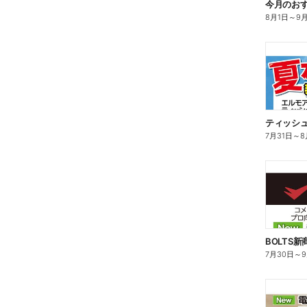
今月のお
8月1日
～
9
ティッシ
7月31日
～
8
BOLTS
7月30日
～