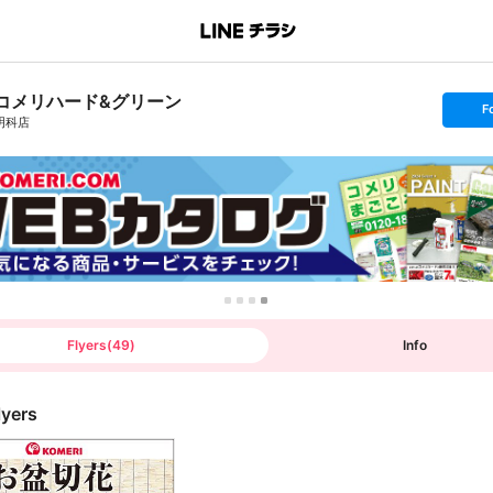
コメリハード&グリーン
s
F
e
明科店
t
f
o
l
l
o
w
Flyers
(
49
)
Info
lyers