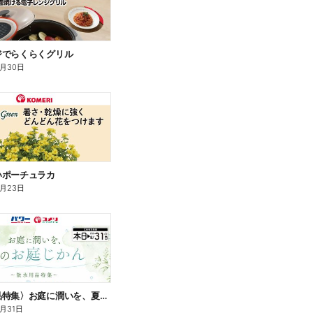
ジでらくらくグリル
9月30日
いポーチュラカ
8月23日
〈散水用品特集〉お庭に潤いを、夏のお庭じかん
8月31日