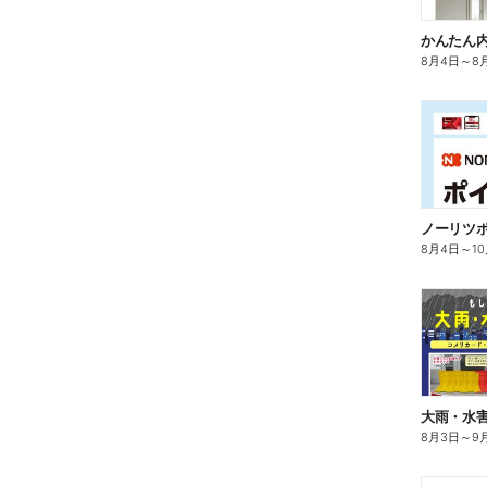
かんたん内
8月4日
～
8
ノーリツ
8月4日
～
1
大雨・水
8月3日
～
9