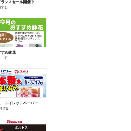
アランスセール開催中
月31日
すすめ鉢花
月30日
ュ・トイレットペーパー
月17日