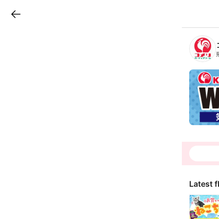
LINEチラシ
B
r
a
n
c
h
T
o
p
Latest f