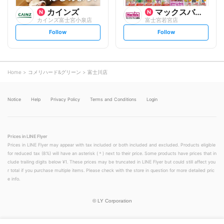
カインズ
マックスバリュ
カインズ富士宮小泉店
富士宮若宮店
s
s
Follow
Follow
e
e
t
t
f
f
o
o
l
l
l
l
o
o
Home
コメリハード&グリーン
富士川店
w
w
Notice
Help
Privacy Policy
Terms and Conditions
Login
Prices in LINE Flyer
Prices in LINE Flyer may appear with tax included or both included and excluded. Products eligible
for reduced tax (8%) will have an asterisk (＊) next to their price. Some products have prices that in
clude trailing digits below ¥1. These prices may be truncated in LINE Flyer but could still affect you
r total if you purchase multiple items. Please check with the store in question for more detailed pric
e info.
©
LY Corporation