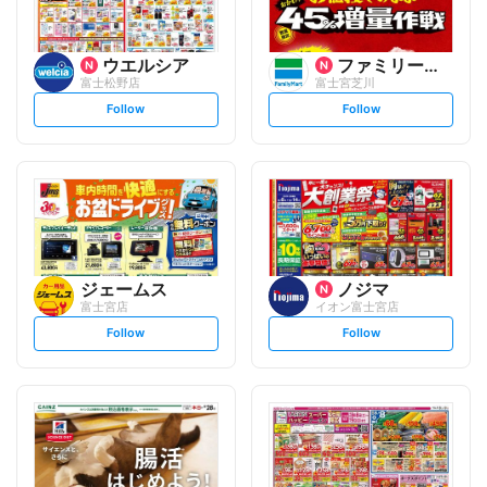
ウエルシア
ファミリーマート
富士松野店
富士宮芝川
s
s
Follow
Follow
e
e
t
t
f
f
o
o
l
l
l
l
o
o
w
w
ジェームス
ノジマ
富士宮店
イオン富士宮店
s
s
Follow
Follow
e
e
t
t
f
f
o
o
l
l
l
l
o
o
w
w