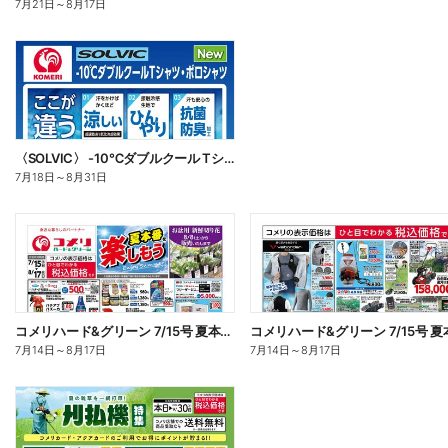
7月21日
～
8月17日
〈SOLVIC〉 -10℃ダブルクール Tシャツ・ポロシャツ
7月18日
～
8月31日
コメリハード&グリーン 7/15号 夏本番を楽しもう オモテ
7月14日
～
8月17日
7月14日
～
8月17日