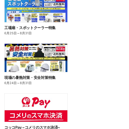
工場扇・スポットクーラー特集
6月25日
～
8月31日
現場の暑熱対策・安全対策特集
6月24日
～
8月31日
コッコPay ~コメリのスマホ決済~