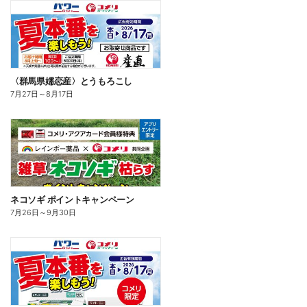
〈群馬県嬬恋産〉とうもろこし
7月27日
～
8月17日
ネコソギ ポイントキャンペーン
7月26日
～
9月30日