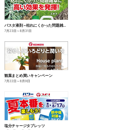
バスタ液剤 ~枯れにくかった問題雑草に高い効果を発揮!~
7月23日
～
8月31日
観葉まとめ買いキャンペーン
7月22日
～
8月9日
塩分チャージタブレッツ