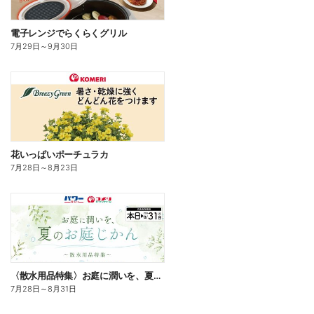
電子レンジでらくらくグリル
7月29日
～
9月30日
花いっぱいポーチュラカ
7月28日
～
8月23日
〈散水用品特集〉お庭に潤いを、夏のお庭じかん
7月28日
～
8月31日