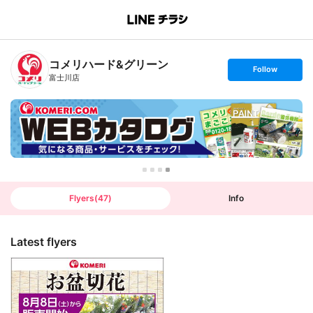
B
r
a
n
コメリハード&グリーン
c
s
Follow
h
e
富士川店
T
t
o
f
p
o
l
l
o
w
Flyers
(
47
)
Info
Latest flyers