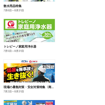
散水用品特集
7月6日
～
8月31日
トレビーノ家庭用浄水器
7月5日
～
8月31日
現場の暑熱対策・安全対策特集〈商品一例〉
7月2日
～
8月31日