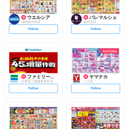
ウエルシア
パレマルシェ
湖西新所原店
新所原店
s
s
Follow
Follow
e
e
t
t
f
f
o
o
l
l
l
l
o
o
End Today
w
w
ファミリーマート
ヤマナカ
日東電工豊橋事業所/S
二川店
s
s
Follow
Follow
e
e
t
t
f
f
o
o
l
l
l
l
o
o
w
w