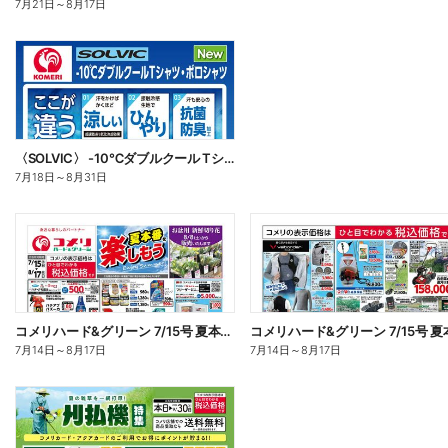
7月21日
～
8月17日
〈SOLVIC〉 -10℃ダブルクール Tシャツ・ポロシャツ
7月18日
～
8月31日
コメリハード&グリーン 7/15号 夏本番を楽しもう オモテ
7月14日
～
8月17日
7月14日
～
8月17日