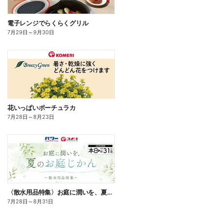
電子レンジでらくらくグリル
7月29日
～
9月30日
花いっぱいポーチュラカ
7月28日
～
8月23日
〈散水用品特集〉お庭に潤いを、夏のお庭じかん
7月28日
～
8月31日