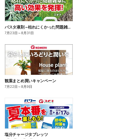
バスタ液剤 ~枯れにくかった問題雑草に高い効果を発揮!~
7月23日
～
8月31日
観葉まとめ買いキャンペーン
7月22日
～
8月9日
塩分チャージタブレッツ