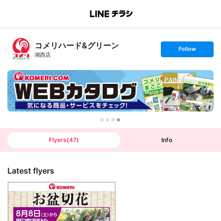
B
r
a
n
コメリハード&グリーン
c
s
Follow
h
e
湖西店
T
t
o
f
p
o
l
l
o
w
Flyers
(
47
)
Info
Latest flyers