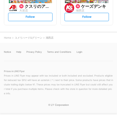
クスリのアオキ
ケーズデンキ
大岩店
湖西店
s
s
Follow
Follow
e
e
t
t
f
f
o
o
l
l
l
l
o
o
Home
コメリハード&グリーン
湖西店
w
w
Notice
Help
Privacy Policy
Terms and Conditions
Login
Prices in LINE Flyer
Prices in LINE Flyer may appear with tax included or both included and excluded. Products eligible
for reduced tax (8%) will have an asterisk (＊) next to their price. Some products have prices that in
clude trailing digits below ¥1. These prices may be truncated in LINE Flyer but could still affect you
r total if you purchase multiple items. Please check with the store in question for more detailed pric
e info.
©
LY Corporation