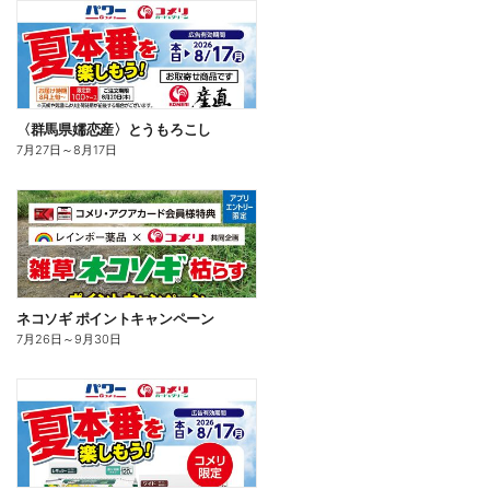
〈群馬県嬬恋産〉とうもろこし
7月27日
～
8月17日
ネコソギ ポイントキャンペーン
7月26日
～
9月30日