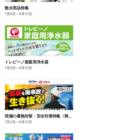
散水用品特集
7月6日
～
8月31日
トレビーノ家庭用浄水器
7月5日
～
8月31日
現場の暑熱対策・安全対策特集〈商品一例〉
7月2日
～
8月31日