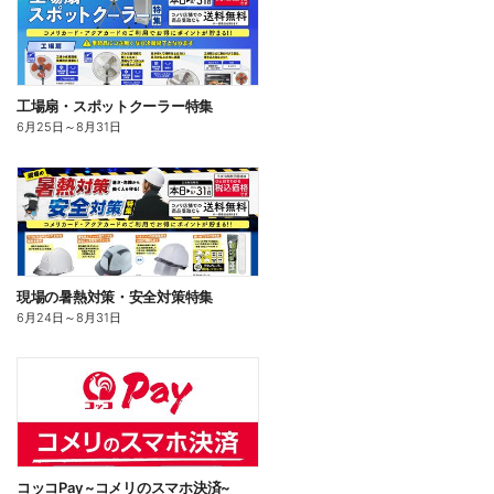
工場扇・スポットクーラー特集
6月25日
～
8月31日
現場の暑熱対策・安全対策特集
6月24日
～
8月31日
コッコPay ~コメリのスマホ決済~