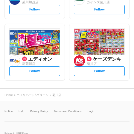
菊川加茂店
カインズ菊川店
s
s
Follow
Follow
e
e
t
t
f
f
o
o
l
l
l
l
o
o
w
w
エディオン
ケーズデンキ
新菊川店
菊川店
s
s
Follow
Follow
e
e
t
t
f
f
o
o
l
l
l
l
o
o
Home
コメリハード&グリーン
菊川店
w
w
Notice
Help
Privacy Policy
Terms and Conditions
Login
Prices in LINE Flyer