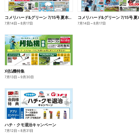
コメリハード&グリーン 7/15号 夏本番を楽しもう オモテ
7月14日
～
8月17日
7月14日
～
8月17日
刈払機特集
7月13日
～
9月30日
ハチ・クモ退治キャンペーン
7月12日
～
8月31日