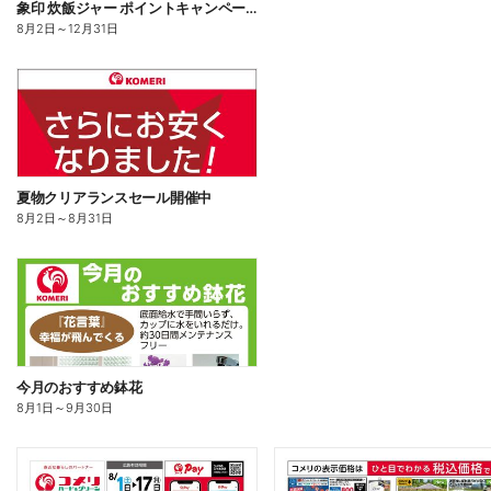
象印 炊飯ジャー ポイントキャンペーン
8月2日
～
12月31日
夏物クリアランスセール開催中
8月2日
～
8月31日
今月のおすすめ鉢花
8月1日
～
9月30日