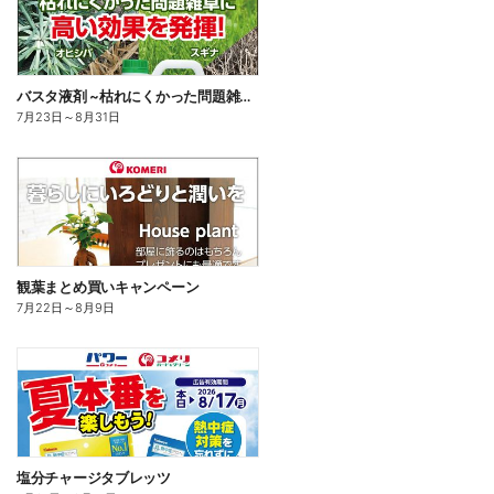
バスタ液剤 ~枯れにくかった問題雑草に高い効果を発揮!~
7月23日
～
8月31日
観葉まとめ買いキャンペーン
7月22日
～
8月9日
塩分チャージタブレッツ