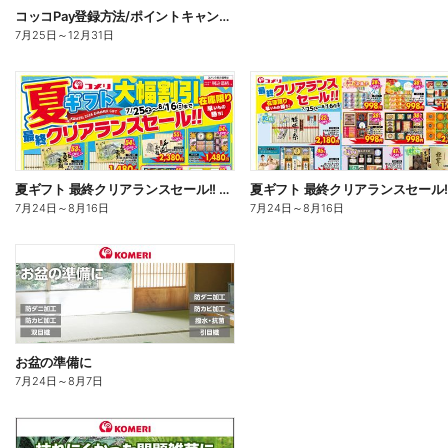
コッコPay登録方法/ポイントキャンペーン応募方法
7月25日
～
12月31日
夏ギフト 最終クリアランスセール!! オモテ
7月24日
～
8月16日
7月24日
～
8月16日
お盆の準備に
7月24日
～
8月7日