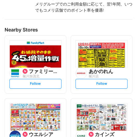
メリグループでのご利用金額に応じて、翌1年間、いつ
でもコメリ店舗でのポイント率を優遇!
Nearby Stores
ファミリーマート
あかのれん
菊川加茂北
菊川店
s
s
Follow
Follow
e
e
t
t
f
f
o
o
l
l
l
l
o
o
w
w
ウエルシア
カインズ