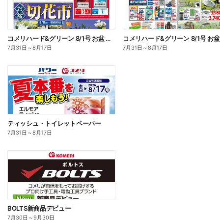
コメリハード&グリーン 8/1号 お盆 切花市 オモテ
7月31日
～
8月17日
7月31日
～
8月17日
ティッシュ・トイレットペーパー
7月31日
～
8月17日
BOLTS新商品デビュー
7月30日
～
9月30日