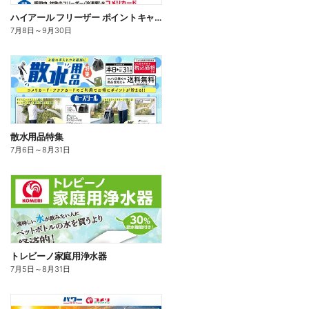
ハイアール フリーザー ポイントキャンペーン
7月8日
～
9月30日
散水用品特集
7月6日
～
8月31日
トレビーノ家庭用浄水器
7月5日
～
8月31日