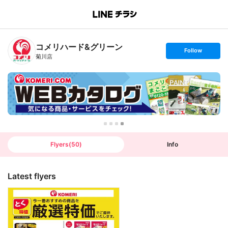
B
r
a
n
コメリハード&グリーン
c
s
Follow
h
e
菊川店
T
t
o
f
p
o
l
l
o
w
Flyers
(
50
)
Info
Latest flyers