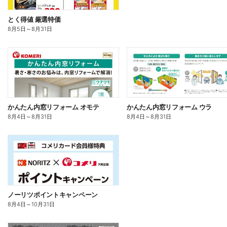
とく得値 厳選特価
8月5日
～
8月31日
かんたん内窓リフォーム オモテ
かんたん内窓リフォーム ウラ
8月4日
～
8月31日
8月4日
～
8月31日
ノーリツポイントキャンペーン
8月4日
～
10月31日