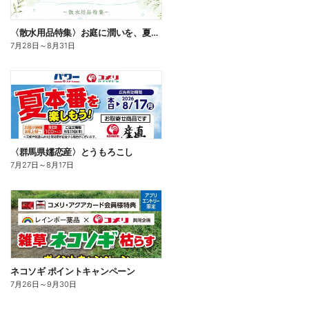
〈散水用品特集〉お庭に潤いを、夏のお庭じかん
7月28日
～
8月31日
〈群馬県嬬恋産〉とうもろこし
7月27日
～
8月17日
ネコソギ ポイントキャンペーン
7月26日
～
9月30日