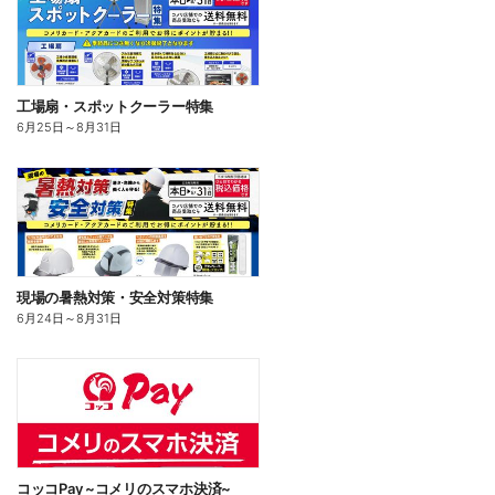
工場扇・スポットクーラー特集
6月25日
～
8月31日
現場の暑熱対策・安全対策特集
6月24日
～
8月31日
コッコPay ~コメリのスマホ決済~