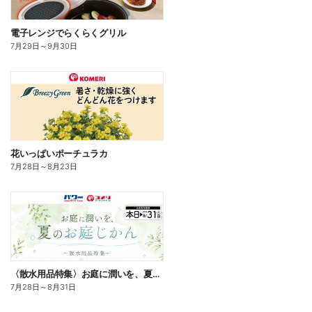
電子レンジでらくらくグリル
7月29日
～
9月30日
花いっぱいポーチュラカ
7月28日
～
8月23日
〈散水用品特集〉お庭に潤いを、夏のお庭じかん
7月28日
～
8月31日