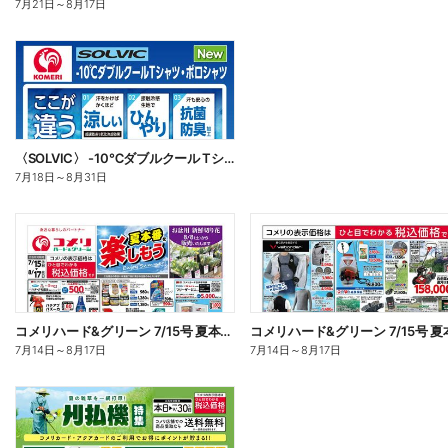
7月21日
～
8月17日
〈SOLVIC〉 -10℃ダブルクール Tシャツ・ポロシャツ
7月18日
～
8月31日
コメリハード&グリーン 7/15号 夏本番を楽しもう オモテ
7月14日
～
8月17日
7月14日
～
8月17日