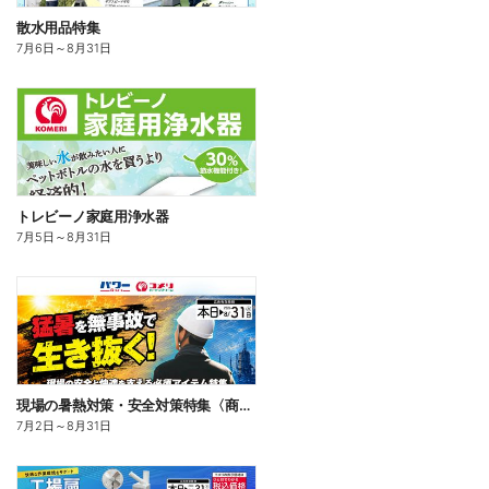
散水用品特集
7月6日
～
8月31日
トレビーノ家庭用浄水器
7月5日
～
8月31日
現場の暑熱対策・安全対策特集〈商品一例〉
7月2日
～
8月31日