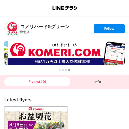
B
r
a
n
コメリハード&グリーン
c
s
Follow
h
e
湖北店
T
t
o
f
p
o
l
l
o
w
Flyers
(
49
)
Info
Latest flyers