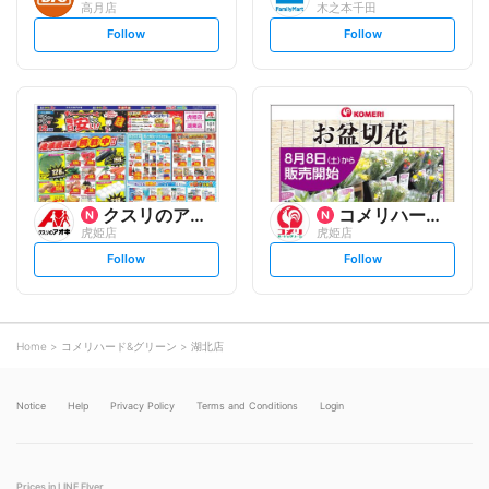
高月店
木之本千田
s
s
Follow
Follow
e
e
t
t
f
f
o
o
l
l
l
l
o
o
w
w
クスリのアオキ
コメリハード&グリーン
虎姫店
虎姫店
s
s
Follow
Follow
e
e
t
t
f
f
o
o
l
l
l
l
o
o
Home
コメリハード&グリーン
湖北店
w
w
Notice
Help
Privacy Policy
Terms and Conditions
Login
Prices in LINE Flyer