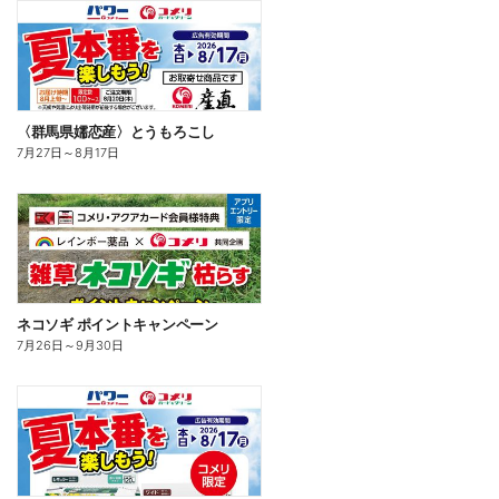
〈群馬県嬬恋産〉とうもろこし
7月27日
～
8月17日
ネコソギ ポイントキャンペーン
7月26日
～
9月30日