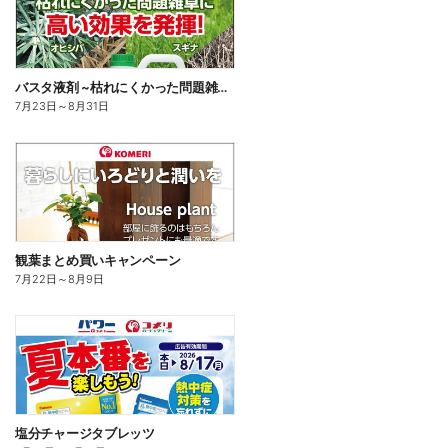
バスタ液剤 ~枯れにくかった問題雑草に高い効果を発揮!~
7月23日
～
8月31日
観葉まとめ買いキャンペーン
7月22日
～
8月9日
塩分チャージタブレッツ