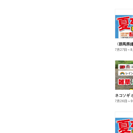
〈群馬県
7月27日
～
8
ネコソギ 
7月26日
～