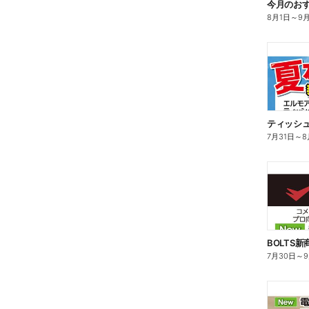
今月のお
8月1日
～
9
ティッシ
7月31日
～
8
BOLTS
7月30日
～