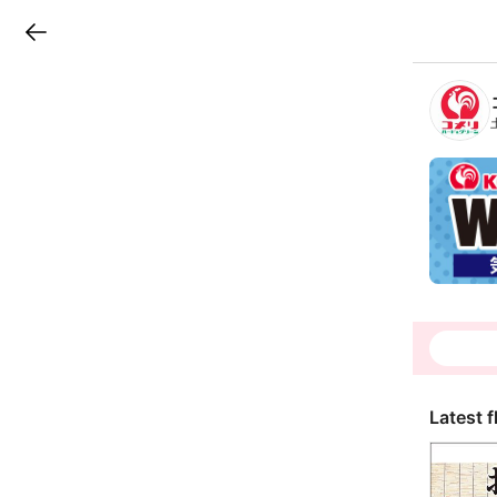
LINEチラシ
B
r
a
n
c
h
T
o
p
Latest f