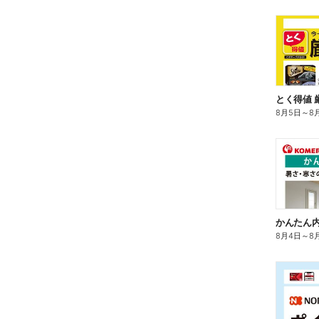
とく得値 
8月5日
～
8
かんたん内
8月4日
～
8