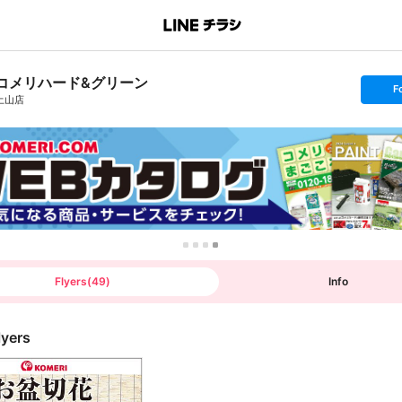
コメリハード&グリーン
s
F
e
土山店
t
f
o
l
l
o
w
Flyers
(
49
)
Info
lyers