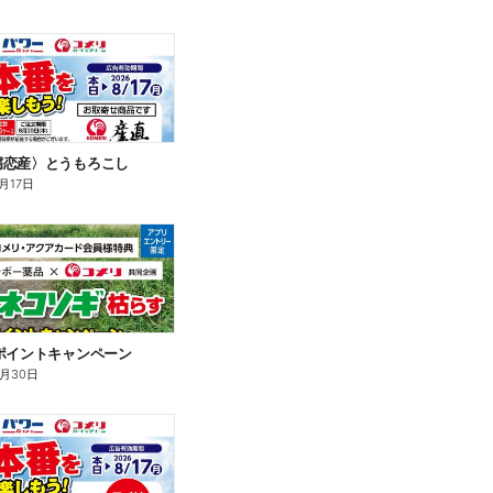
嬬恋産〉とうもろこし
月17日
ポイントキャンペーン
9月30日