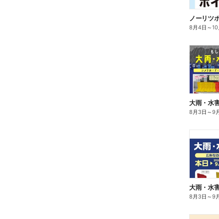
ノーリツ
8月4日
～
1
大雨・水
8月3日
～
9
大雨・水
8月3日
～
9