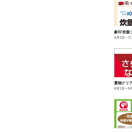
8月2日
～
1
夏物クリ
8月2日
～
8