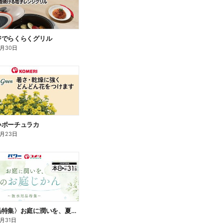
ジでらくらくグリル
9月30日
いポーチュラカ
8月23日
〈散水用品特集〉お庭に潤いを、夏のお庭じかん
8月31日