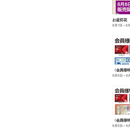
お盆切花
8月7日
～
8
8月6日
～
8
〈会員様
8月6日
～
8