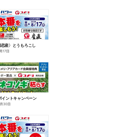
嬬恋産〉とうもろこし
月17日
ポイントキャンペーン
9月30日