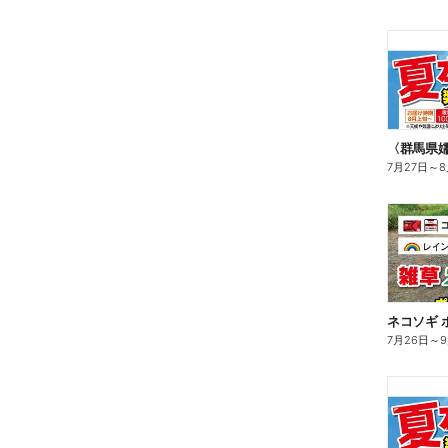
〈群馬県
7月27日
～
8
ネコソギ 
7月26日
～