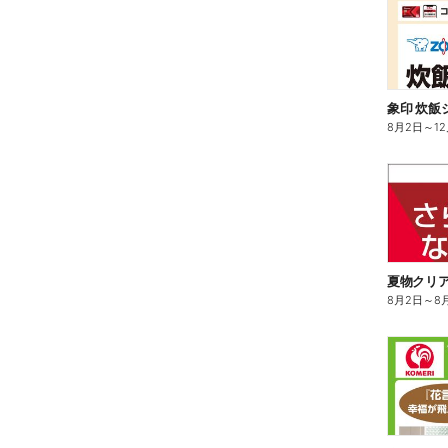
8月2日
～
1
夏物クリ
8月2日
～
8