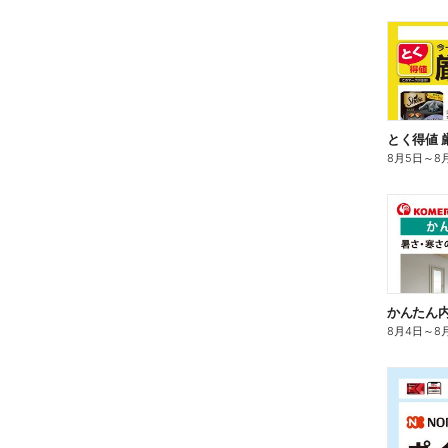
とく得値 
8月5日
～
8
かんたん内
8月4日
～
8