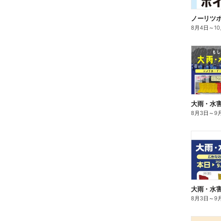
ノーリツ
8月4日
～
1
大雨・水
8月3日
～
9
大雨・水
8月3日
～
9