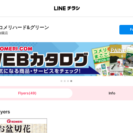
コメリハード&グリーン
s
F
e
御園店
t
f
o
l
l
o
w
Flyers
(
49
)
Info
lyers