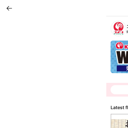
LINEチラシ
B
r
a
n
c
h
T
o
p
Latest f