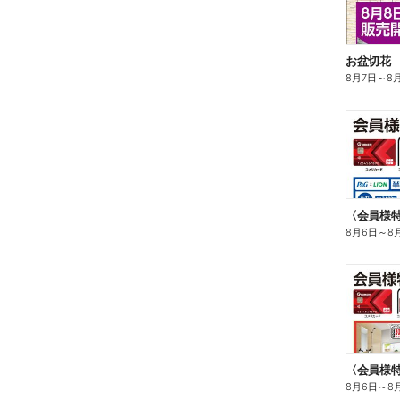
お盆切花
8月7日
～
8
8月6日
～
8
〈会員様
8月6日
～
8