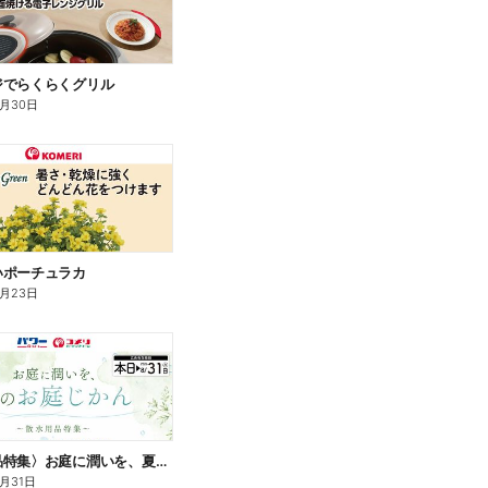
ジでらくらくグリル
9月30日
いポーチュラカ
8月23日
〈散水用品特集〉お庭に潤いを、夏のお庭じかん
8月31日