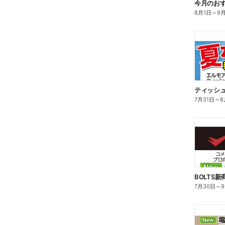
今月のお
8月1日
～
9
ティッシ
7月31日
～
8
BOLTS
7月30日
～