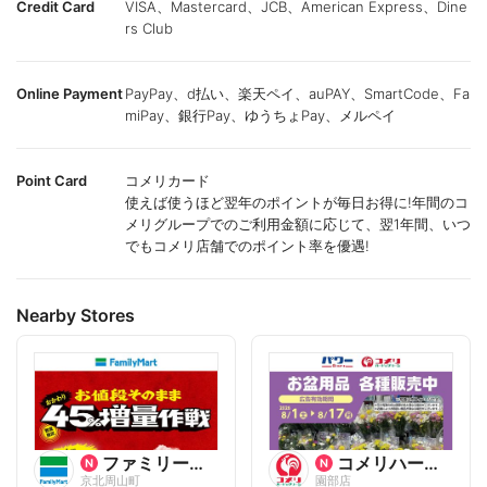
Credit Card
VISA、Mastercard、JCB、American Express、Dine
rs Club
Online Payment
PayPay、d払い、楽天ペイ、auPAY、SmartCode、Fa
miPay、銀行Pay、ゆうちょPay、メルペイ
Point Card
コメリカード
使えば使うほど翌年のポイントが毎日お得に!年間のコ
メリグループでのご利用金額に応じて、翌1年間、いつ
でもコメリ店舗でのポイント率を優遇!
Nearby Stores
ファミリーマート
コメリハード&グリーン
京北周山町
園部店