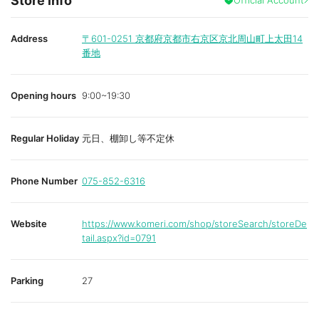
Store info
Address
〒601-0251
京都府京都市右京区京北周山町上太田14
番地
Opening hours
9:00~19:30
Regular Holiday
元日、棚卸し等不定休
Phone Number
075-852-6316
Website
https://www.komeri.com/shop/storeSearch/storeDe
tail.aspx?id=0791
Parking
27