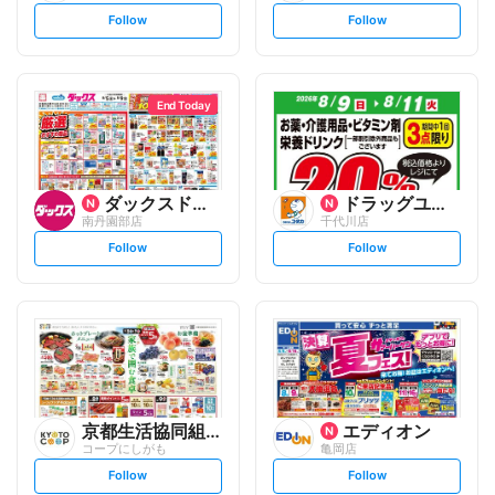
s
s
Follow
Follow
e
e
t
t
f
f
o
o
l
l
l
l
o
o
End Today
w
w
ダックスドラッグ
ドラッグユタカ
南丹園部店
千代川店
s
s
Follow
Follow
e
e
t
t
f
f
o
o
l
l
l
l
o
o
w
w
京都生活協同組合
エディオン
コープにしがも
亀岡店
s
s
Follow
Follow
e
e