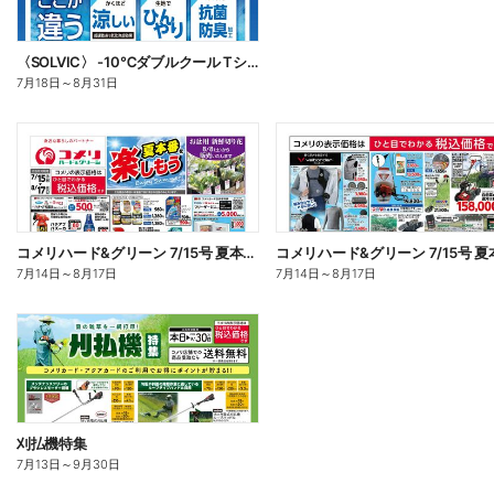
〈SOLVIC〉 -10℃ダブルクール Tシャツ・ポロシャツ
7月18日
～
8月31日
コメリハード&グリーン 7/15号 夏本番を楽しもう オモテ
7月14日
～
8月17日
7月14日
～
8月17日
刈払機特集
7月13日
～
9月30日