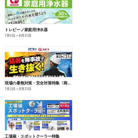
トレビーノ家庭用浄水器
7月5日
～
8月31日
現場の暑熱対策・安全対策特集〈商品一例〉
7月2日
～
8月31日
工場扇・スポットクーラー特集