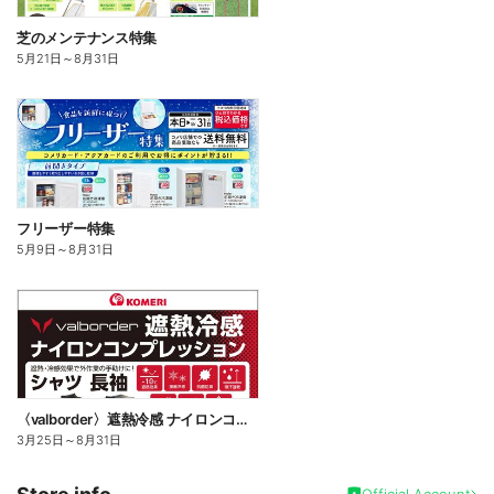
芝のメンテナンス特集
5月21日
～
8月31日
フリーザー特集
5月9日
～
8月31日
〈valborder〉遮熱冷感 ナイロンコンプレッション
3月25日
～
8月31日
Official Account