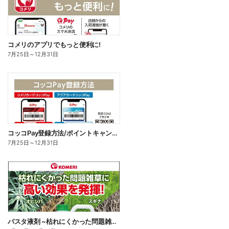
コメリのアプリでもっと便利に!
7月25日
～
12月31日
コッコPay登録方法/ポイントキャンペーン応募方法
7月25日
～
12月31日
バスタ液剤 ~枯れにくかった問題雑草に高い効果を発揮!~