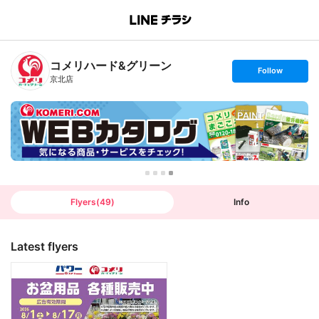
B
r
a
n
コメリハード&グリーン
c
s
Follow
h
e
京北店
T
t
o
f
p
o
l
l
o
w
Flyers
(
49
)
Info
Latest flyers