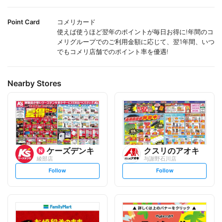
Point Card
コメリカード
使えば使うほど翌年のポイントが毎日お得に!年間のコ
メリグループでのご利用金額に応じて、翌1年間、いつ
でもコメリ店舗でのポイント率を優遇!
Nearby Stores
ケーズデンキ
クスリのアオキ
綾部店
与謝野石川店
s
s
Follow
Follow
e
e
t
t
f
f
o
o
l
l
l
l
o
o
w
w