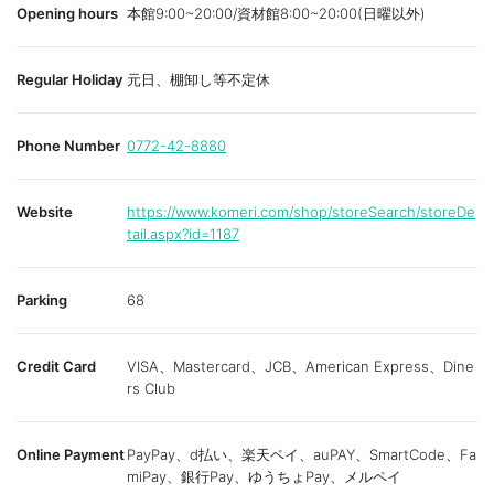
Opening hours
本館9:00~20:00/資材館8:00~20:00(日曜以外)
Regular Holiday
元日、棚卸し等不定休
Phone Number
0772-42-8880
Website
https://www.komeri.com/shop/storeSearch/storeDe
tail.aspx?id=1187
Parking
68
Credit Card
VISA、Mastercard、JCB、American Express、Dine
rs Club
Online Payment
PayPay、d払い、楽天ペイ、auPAY、SmartCode、Fa
miPay、銀行Pay、ゆうちょPay、メルペイ