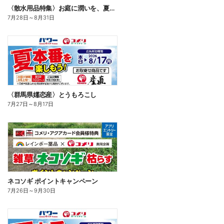
〈散水用品特集〉お庭に潤いを、夏のお庭じかん
7月28日
～
8月31日
〈群馬県嬬恋産〉とうもろこし
7月27日
～
8月17日
ネコソギ ポイントキャンペーン
7月26日
～
9月30日