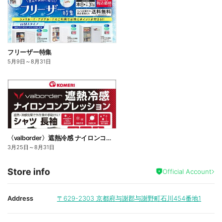
フリーザー特集
5月9日
～
8月31日
〈valborder〉遮熱冷感 ナイロンコンプレッション
3月25日
～
8月31日
Store info
Official Account
Address
〒629-2303
京都府与謝郡与謝野町石川454番地1