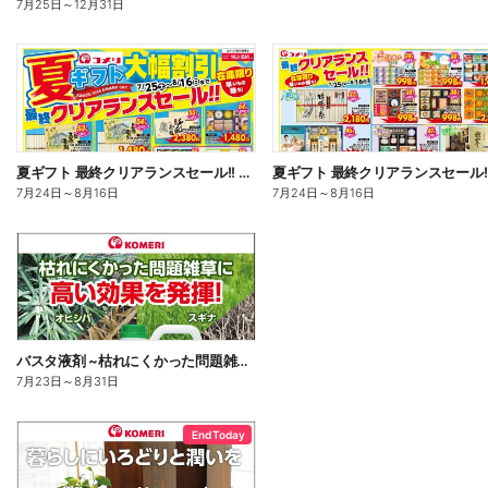
7月25日
～
12月31日
夏ギフト 最終クリアランスセール!! オモテ
7月24日
～
8月16日
7月24日
～
8月16日
バスタ液剤 ~枯れにくかった問題雑草に高い効果を発揮!~
7月23日
～
8月31日
End Today