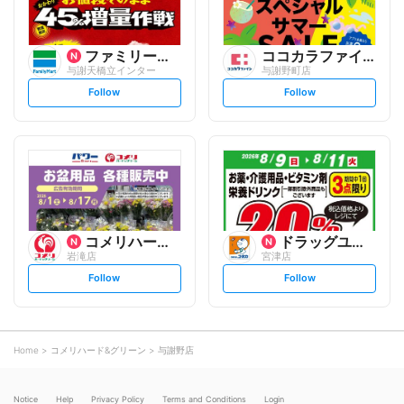
ファミリーマート
ココカラファイン
与謝天橋立インター
与謝野町店
s
s
Follow
Follow
e
e
t
t
f
f
o
o
l
l
l
l
o
o
w
w
コメリハード&グリーン
ドラッグユタカ
岩滝店
宮津店
s
s
Follow
Follow
e
e
t
t
f
f
o
o
l
l
l
l
o
o
Home
コメリハード&グリーン
与謝野店
w
w
Notice
Help
Privacy Policy
Terms and Conditions
Login