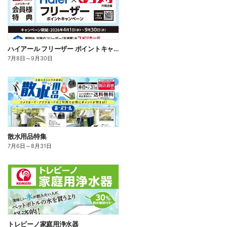
ハイアール フリーザー ポイントキャンペーン
7月8日
～
9月30日
散水用品特集
7月6日
～
8月31日
トレビーノ家庭用浄水器