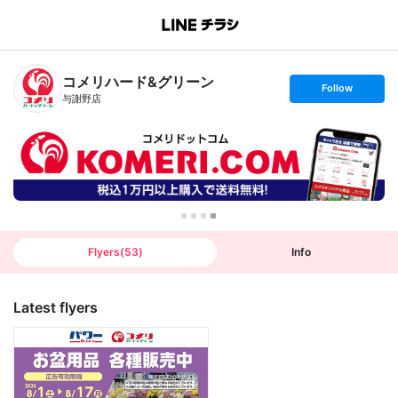
B
r
a
n
コメリハード&グリーン
c
s
Follow
h
e
与謝野店
T
t
o
f
p
o
l
l
o
w
Flyers
(
53
)
Info
Latest flyers