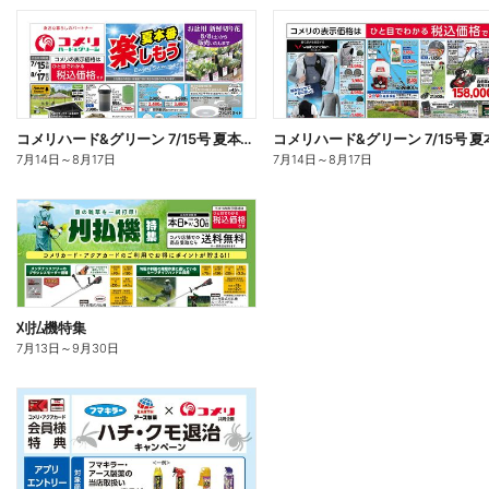
コメリハード&グリーン 7/15号 夏本番を楽しもう オモテ
7月14日
～
8月17日
7月14日
～
8月17日
刈払機特集
7月13日
～
9月30日