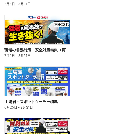
7月5日
～
8月31日
現場の暑熱対策・安全対策特集〈商品一例〉
7月2日
～
8月31日
工場扇・スポットクーラー特集
6月25日
～
8月31日