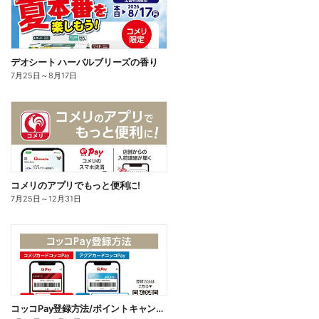
デオシート ハーバルブリーズの香り
7月25日
～
8月17日
コメリのアプリでもっと便利に!
7月25日
～
12月31日
コッコPay登録方法/ポイントキャンペーン応募方法