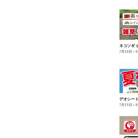
ネコソギ 
7月26日
～
デオシート
7月25日
～
8