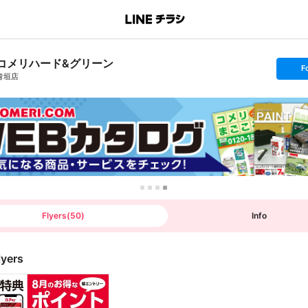
コメリハード&グリーン
s
F
e
青垣店
t
f
o
l
l
o
w
Flyers
(
50
)
Info
lyers