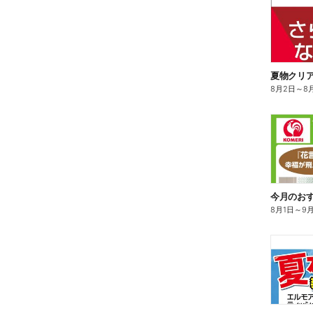
夏物クリ
8月2日
～
8
今月のお
8月1日
～
9