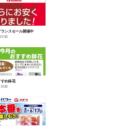
アランスセール開催中
月31日
すすめ鉢花
月30日