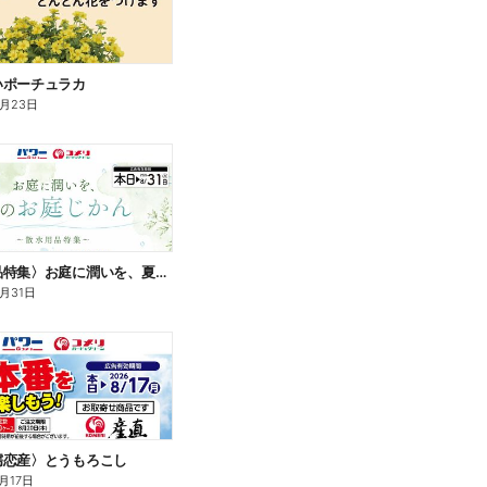
いポーチュラカ
8月23日
〈散水用品特集〉お庭に潤いを、夏のお庭じかん
8月31日
嬬恋産〉とうもろこし
月17日