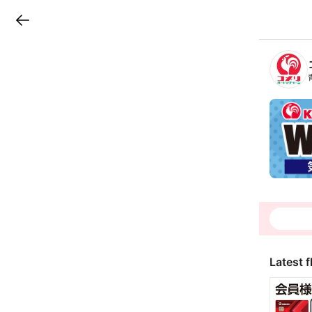
LINEチラシ
B
r
a
n
c
h
T
o
p
Latest f