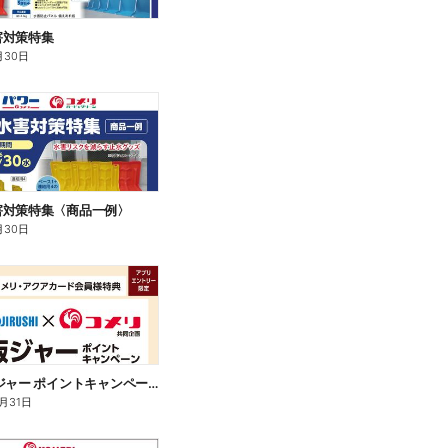
害対策特集
月30日
害対策特集〈商品一例〉
月30日
象印 炊飯ジャー ポイントキャンペーン
2月31日