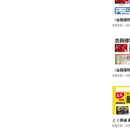
8月6日
～
8
〈会員様
8月6日
～
8
とく得値 
8月5日
～
8