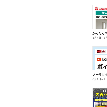
かんたん内
8月4日
～
8
ノーリツ
8月4日
～
1