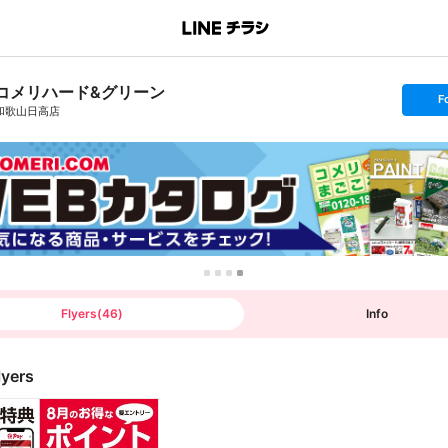
コメリハード&グリーン
s
F
e
和歌山日高店
t
f
o
l
l
o
w
Flyers
(
46
)
Info
lyers