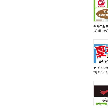
今月のお
8月1日
～
9
ティッシ
7月31日
～
8