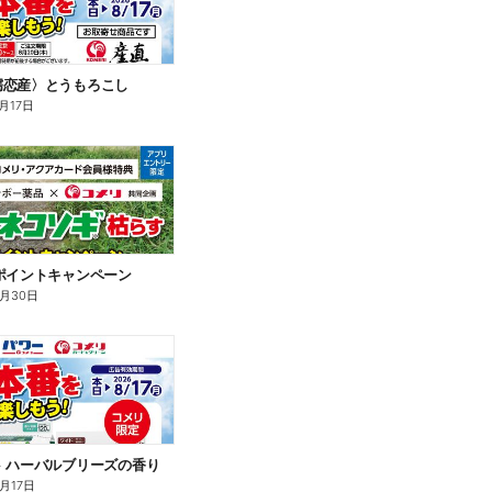
嬬恋産〉とうもろこし
月17日
ポイントキャンペーン
9月30日
 ハーバルブリーズの香り
月17日