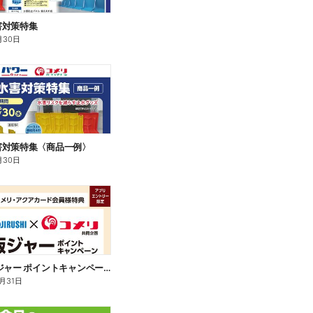
害対策特集
月30日
害対策特集〈商品一例〉
月30日
象印 炊飯ジャー ポイントキャンペーン
2月31日