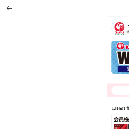
LINEチラシ
B
r
a
n
c
h
T
o
p
Latest f