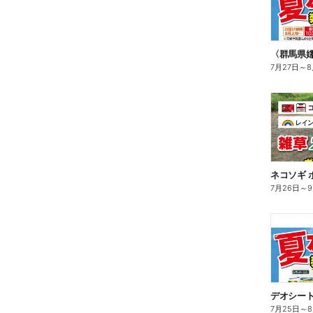
〈群馬県
7月27日
～
8
ネコソギ 
7月26日
～
デオシート
7月25日
～
8