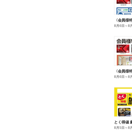
8月6日
～
8
〈会員様
8月6日
～
8
とく得値 
8月5日
～
8