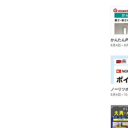
かんたん内
8月4日
～
8
ノーリツ
8月4日
～
1