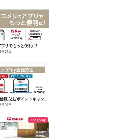
プリでもっと便利に!
2月31日
コッコPay登録方法/ポイントキャンペーン応募方法
2月31日
End Today