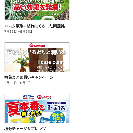
バスタ液剤 ~枯れにくかった問題雑草に高い効果を発揮!~
7月23日
～
8月31日
観葉まとめ買いキャンペーン
7月22日
～
8月9日
塩分チャージタブレッツ