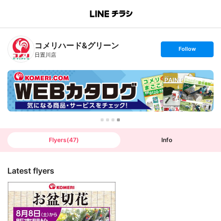
B
r
a
n
コメリハード&グリーン
c
s
Follow
h
e
日置川店
T
t
o
f
p
o
l
l
o
w
Flyers
(
47
)
Info
Latest flyers