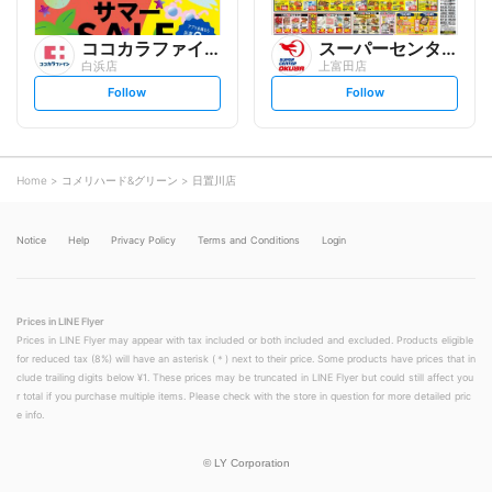
ココカラファイン
スーパーセンターオークワ
白浜店
上富田店
s
s
Follow
Follow
e
e
t
t
f
f
o
o
l
l
l
l
o
o
Home
コメリハード&グリーン
日置川店
w
w
Notice
Help
Privacy Policy
Terms and Conditions
Login
Prices in LINE Flyer
Prices in LINE Flyer may appear with tax included or both included and excluded. Products eligible
for reduced tax (8%) will have an asterisk (＊) next to their price. Some products have prices that in
clude trailing digits below ¥1. These prices may be truncated in LINE Flyer but could still affect you
r total if you purchase multiple items. Please check with the store in question for more detailed pric
e info.
©
LY Corporation