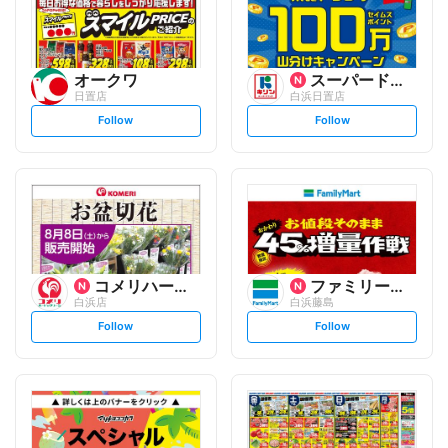
オークワ
スーパードラッグキリン
日置店
白浜日置店
s
s
Follow
Follow
e
e
t
t
f
f
o
o
l
l
l
l
o
o
w
w
コメリハード&グリーン
ファミリーマート
白浜店
白浜藤島
s
s
Follow
Follow
e
e
t
t
f
f
o
o
l
l
l
l
o
o
w
w