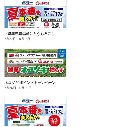
〈群馬県嬬恋産〉とうもろこし
7月27日
～
8月17日
ネコソギ ポイントキャンペーン
7月26日
～
9月30日