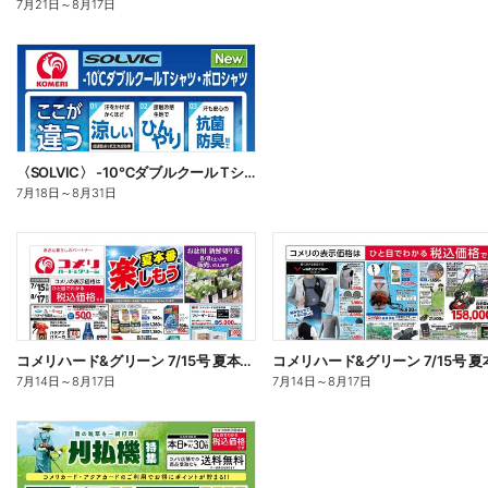
7月21日
～
8月17日
〈SOLVIC〉 -10℃ダブルクール Tシャツ・ポロシャツ
7月18日
～
8月31日
コメリハード&グリーン 7/15号 夏本番を楽しもう オモテ
7月14日
～
8月17日
7月14日
～
8月17日