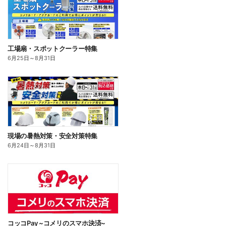
工場扇・スポットクーラー特集
6月25日
～
8月31日
現場の暑熱対策・安全対策特集
6月24日
～
8月31日
コッコPay ~コメリのスマホ決済~