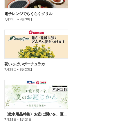
電子レンジでらくらくグリル
7月29日
～
9月30日
花いっぱいポーチュラカ
7月28日
～
8月23日
〈散水用品特集〉お庭に潤いを、夏のお庭じかん
7月28日
～
8月31日