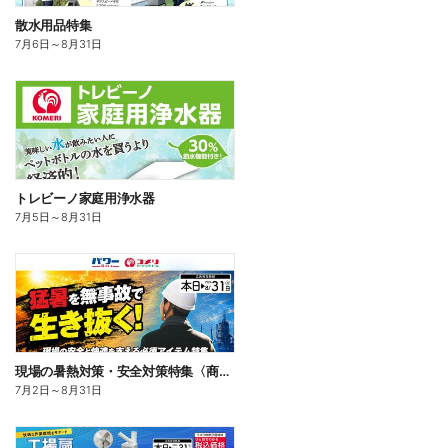
散水用品特集
7月6日
～
8月31日
トレビーノ家庭用浄水器
7月5日
～
8月31日
現場の暑熱対策・安全対策特集〈商品一例〉
7月2日
～
8月31日