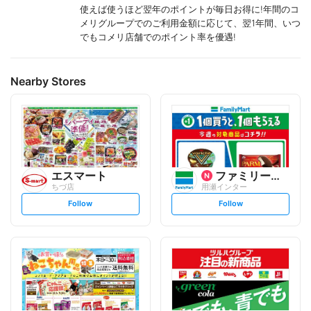
使えば使うほど翌年のポイントが毎日お得に!年間のコ
メリグループでのご利用金額に応じて、翌1年間、いつ
でもコメリ店舗でのポイント率を優遇!
Nearby Stores
エスマート
ファミリーマート
ちづ店
用瀬インター
s
s
Follow
Follow
e
e
t
t
f
f
o
o
l
l
l
l
o
o
w
w