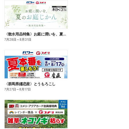
〈散水用品特集〉お庭に潤いを、夏のお庭じかん
7月28日
～
8月31日
〈群馬県嬬恋産〉とうもろこし
7月27日
～
8月17日