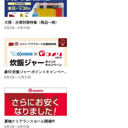
大雨・水害対策特集〈商品一例〉
8月3日
～
9月30日
象印 炊飯ジャー ポイントキャンペーン
8月2日
～
12月31日
夏物クリアランスセール開催中
8月2日
～
8月31日