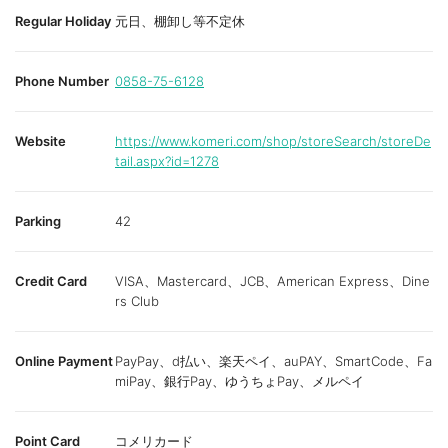
Regular Holiday
元日、棚卸し等不定休
Phone Number
0858-75-6128
Website
https://www.komeri.com/shop/storeSearch/storeDe
tail.aspx?id=1278
Parking
42
Credit Card
VISA、Mastercard、JCB、American Express、Dine
rs Club
Online Payment
PayPay、d払い、楽天ペイ、auPAY、SmartCode、Fa
miPay、銀行Pay、ゆうちょPay、メルペイ
Point Card
コメリカード