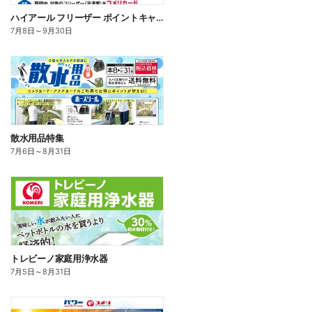
ハイアール フリーザー ポイントキャンペーン
7月8日
～
9月30日
散水用品特集
7月6日
～
8月31日
トレビーノ家庭用浄水器
7月5日
～
8月31日