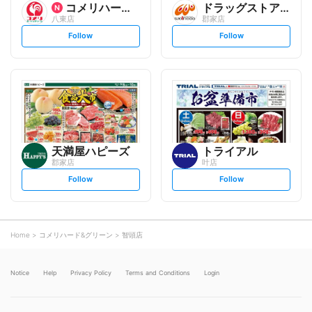
コメリハード&グリーン
ドラッグストアウェルネス
八東店
郡家店
s
s
Follow
Follow
e
e
t
t
f
f
o
o
l
l
l
l
o
o
w
w
天満屋ハピーズ
トライアル
郡家店
叶店
s
s
Follow
Follow
e
e
t
t
f
f
o
o
l
l
l
l
o
o
Home
コメリハード&グリーン
智頭店
w
w
Notice
Help
Privacy Policy
Terms and Conditions
Login