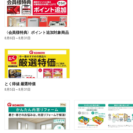
〈会員様特典〉ポイント追加対象商品
8月6日
～
8月31日
とく得値 厳選特価
8月5日
～
8月31日