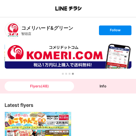
B
r
a
n
コメリハード&グリーン
c
s
Follow
h
e
智頭店
T
t
o
f
p
o
l
l
o
w
Flyers
(
48
)
Info
Latest flyers