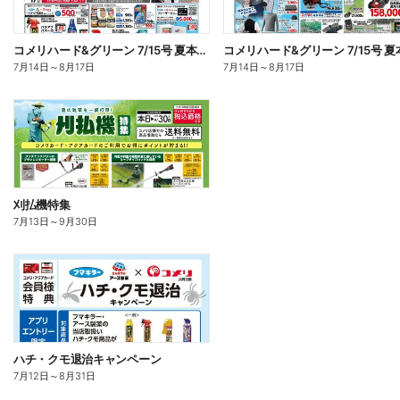
コメリハード&グリーン 7/15号 夏本番を楽しもう オモテ
7月14日
～
8月17日
7月14日
～
8月17日
刈払機特集
7月13日
～
9月30日
ハチ・クモ退治キャンペーン
7月12日
～
8月31日