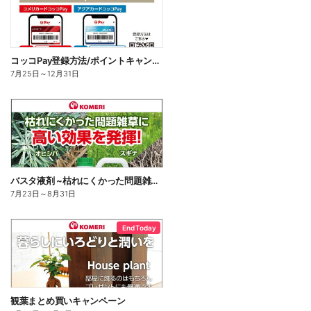
コッコPay登録方法/ポイントキャンペーン応募方法
7月25日
～
12月31日
バスタ液剤 ~枯れにくかった問題雑草に高い効果を発揮!~
7月23日
～
8月31日
End Today
観葉まとめ買いキャンペーン