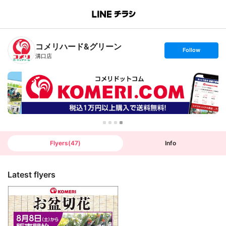
B
r
a
n
コメリハード&グリーン
c
s
Follow
h
e
溝口店
T
t
o
f
p
o
l
l
o
w
Flyers
(
47
)
Info
Latest flyers