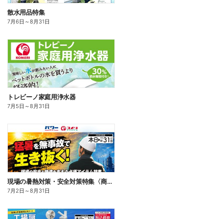
散水用品特集
7月6日
～
8月31日
トレビーノ家庭用浄水器
7月5日
～
8月31日
現場の暑熱対策・安全対策特集〈商品一例〉
7月2日
～
8月31日