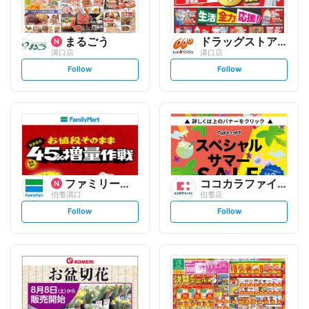
まるごう
ドラッグストアウェルネス
溝口店
溝口店
s
s
Follow
Follow
e
e
t
t
f
f
o
o
l
l
l
l
o
o
w
w
ファミリーマート
ココカラファイン
伯耆溝口
伯耆店
s
s
Follow
Follow
e
e
t
t
f
f
o
o
l
l
l
l
o
o
w
w