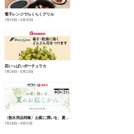
電子レンジでらくらくグリル
7月29日
～
9月30日
花いっぱいポーチュラカ
7月28日
～
8月23日
〈散水用品特集〉お庭に潤いを、夏のお庭じかん
7月28日
～
8月31日