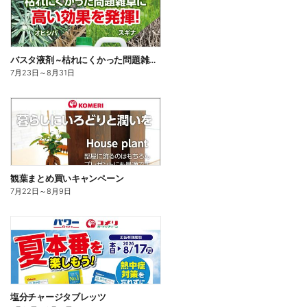
バスタ液剤 ~枯れにくかった問題雑草に高い効果を発揮!~
7月23日
～
8月31日
観葉まとめ買いキャンペーン
7月22日
～
8月9日
塩分チャージタブレッツ