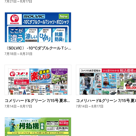
7月21日
～
8月17日
〈SOLVIC〉 -10℃ダブルクール Tシャツ・ポロシャツ
7月18日
～
8月31日
コメリハード&グリーン 7/15号 夏本番を楽しもう オモテ
7月14日
～
8月17日
7月14日
～
8月17日