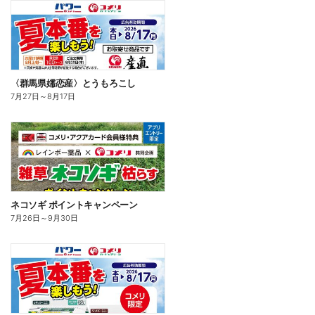
〈群馬県嬬恋産〉とうもろこし
7月27日
～
8月17日
ネコソギ ポイントキャンペーン
7月26日
～
9月30日