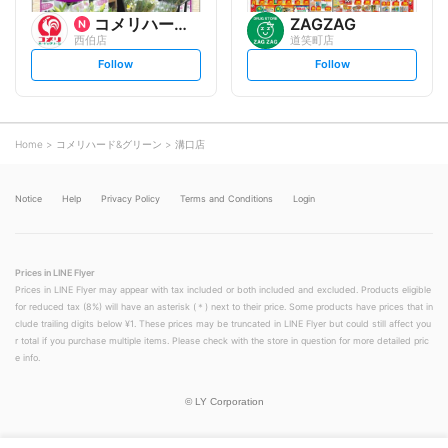
コメリハード&グリーン
ZAGZAG
西伯店
道笑町店
s
s
Follow
Follow
e
e
t
t
f
f
o
o
l
l
l
l
o
o
Home
コメリハード&グリーン
溝口店
w
w
Notice
Help
Privacy Policy
Terms and Conditions
Login
Prices in LINE Flyer
Prices in LINE Flyer may appear with tax included or both included and excluded. Products eligible
for reduced tax (8%) will have an asterisk (＊) next to their price. Some products have prices that in
clude trailing digits below ¥1. These prices may be truncated in LINE Flyer but could still affect you
r total if you purchase multiple items. Please check with the store in question for more detailed pric
e info.
©
LY Corporation