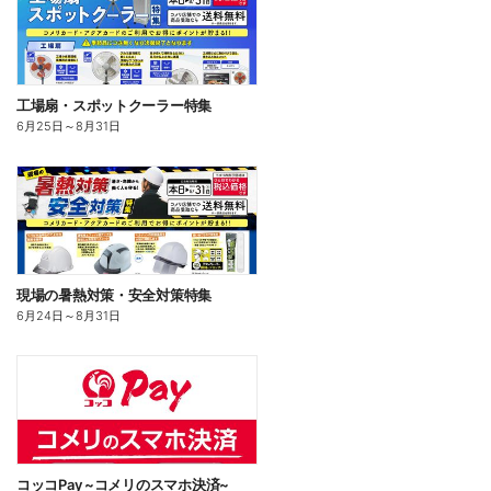
工場扇・スポットクーラー特集
6月25日
～
8月31日
現場の暑熱対策・安全対策特集
6月24日
～
8月31日
コッコPay ~コメリのスマホ決済~