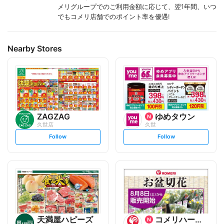
メリグループでのご利用金額に応じて、翌1年間、いつ
でもコメリ店舗でのポイント率を優遇!
Nearby Stores
ZAGZAG
ゆめタウン
久世店
久世
s
s
Follow
Follow
e
e
t
t
f
f
o
o
l
l
l
l
o
o
w
w
天満屋ハピーズ
コメリハード&グリーン