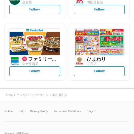
落合店
岡山落合店
s
s
Follow
Follow
e
e
t
t
f
f
o
o
l
l
l
l
o
o
w
w
ファミリーマート
ひまわり
久米支所前
二宮店
s
s
Follow
Follow
e
e
t
t
f
f
o
o
l
l
l
l
o
o
Home
コメリハード&グリーン
岡山勝山店
w
w
Notice
Help
Privacy Policy
Terms and Conditions
Login
Prices in LINE Flyer