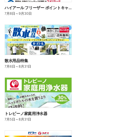
ハイアール フリーザー ポイントキャンペーン
7月8日
～
9月30日
散水用品特集
7月6日
～
8月31日
トレビーノ家庭用浄水器
7月5日
～
8月31日