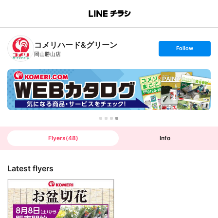
B
r
a
n
コメリハード&グリーン
c
s
Follow
h
e
岡山勝山店
T
t
o
f
p
o
l
l
o
w
Flyers
(
48
)
Info
Latest flyers