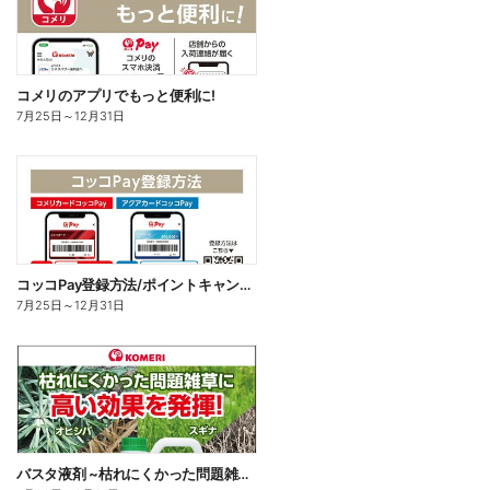
コメリのアプリでもっと便利に!
7月25日
～
12月31日
コッコPay登録方法/ポイントキャンペーン応募方法
7月25日
～
12月31日
バスタ液剤 ~枯れにくかった問題雑草に高い効果を発揮!~