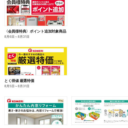
〈会員様特典〉ポイント追加対象商品
8月6日
～
8月31日
とく得値 厳選特価
8月5日
～
8月31日