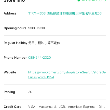
Store info
Address
〒771-4303
徳島県勝浦郡勝浦町大字生名字屋敷56
Opening hours
9:00~19:30
Regular Holiday
元日、棚卸し等不定休
Phone Number
088-544-2320
Website
https://www.komeri.com/shop/storeSearch/storeDe
tail.aspx?id=1354
Parking
30
Credit Card
VISA、Mastercard、JCB、American Express、Dine