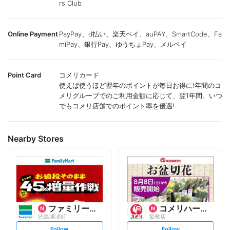
rs Club
Online Payment
PayPay、d払い、楽天ペイ、auPAY、SmartCode、Fa
miPay、銀行Pay、ゆうちょPay、メルペイ
Point Card
コメリカード
使えば使うほど翌年のポイントが毎日お得に!年間のコ
メリグループでのご利用金額に応じて、翌1年間、いつ
でもコメリ店舗でのポイント率を優遇!
Nearby Stores
ファミリーマート
コメリハード&グリーン
徳島勝浦町
鷲敷店
s
s
Follow
Follow