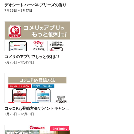
デオシート ハーバルブリーズの香り
7月25日
～
8月17日
コメリのアプリでもっと便利に!
7月25日
～
12月31日
コッコPay登録方法/ポイントキャンペーン応募方法
7月25日
～
12月31日
End Today