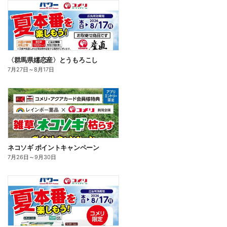
〈群馬県嬬恋産〉とうもろこし
7月27日
～
8月17日
ネコソギ ポイントキャンペーン
7月26日
～
9月30日