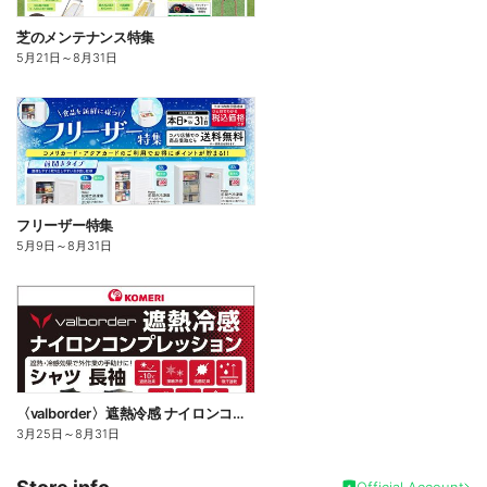
芝のメンテナンス特集
5月21日
～
8月31日
フリーザー特集
5月9日
～
8月31日
〈valborder〉遮熱冷感 ナイロンコンプレッション
3月25日
～
8月31日
Official Account