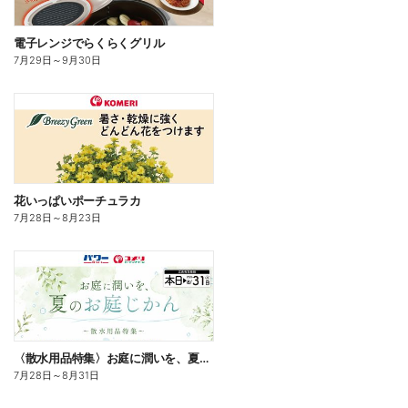
電子レンジでらくらくグリル
7月29日
～
9月30日
花いっぱいポーチュラカ
7月28日
～
8月23日
〈散水用品特集〉お庭に潤いを、夏のお庭じかん
7月28日
～
8月31日