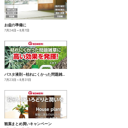
お盆の準備に
7月24日
～
8月7日
バスタ液剤 ~枯れにくかった問題雑草に高い効果を発揮!~
7月23日
～
8月31日
観葉まとめ買いキャンペーン