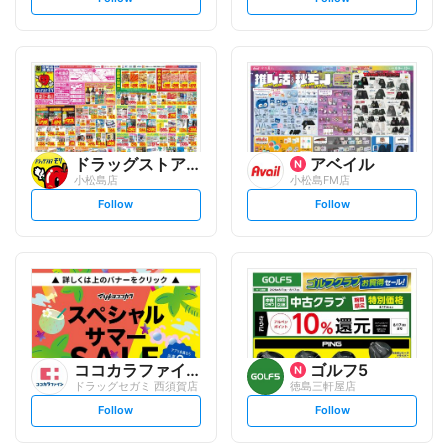
e
e
t
t
f
f
o
o
l
l
l
l
o
o
w
w
ドラッグストアモリ
アベイル
小松島店
小松島FM店
s
s
Follow
Follow
e
e
t
t
f
f
o
o
l
l
l
l
o
o
w
w
ココカラファイン
ゴルフ5
ドラッグセガミ 西須賀店
徳島三軒屋店
s
s
Follow
Follow
e
e
t
t
f
f