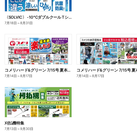
〈SOLVIC〉 -10℃ダブルクール Tシャツ・ポロシャツ
7月18日
～
8月31日
コメリハード&グリーン 7/15号 夏本番を楽しもう オモテ
7月14日
～
8月17日
7月14日
～
8月17日
刈払機特集
7月13日
～
9月30日