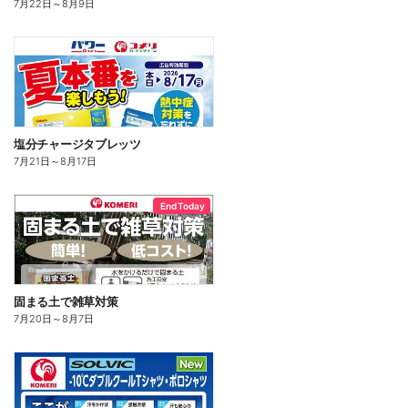
7月22日
～
8月9日
塩分チャージタブレッツ
7月21日
～
8月17日
End Today
固まる土で雑草対策
7月20日
～
8月7日