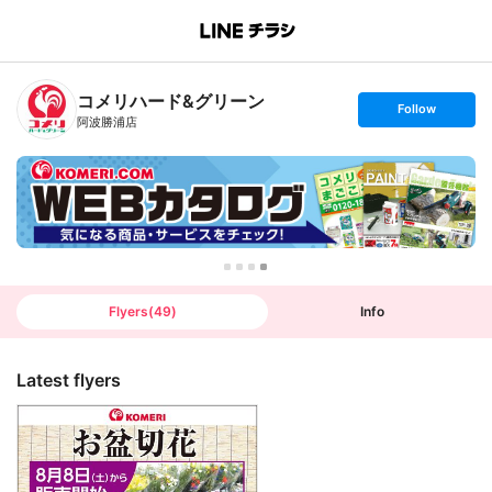
B
r
a
n
コメリハード&グリーン
c
s
Follow
h
e
阿波勝浦店
T
t
o
f
p
o
l
l
o
w
Flyers
(
49
)
Info
Latest flyers