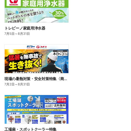
トレビーノ家庭用浄水器
7月5日
～
8月31日
現場の暑熱対策・安全対策特集〈商品一例〉
7月2日
～
8月31日
工場扇・スポットクーラー特集