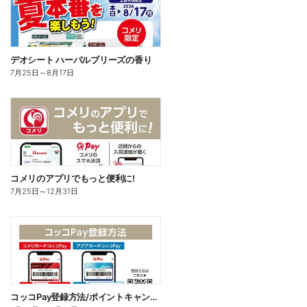
デオシート ハーバルブリーズの香り
7月25日
～
8月17日
コメリのアプリでもっと便利に!
7月25日
～
12月31日
コッコPay登録方法/ポイントキャンペーン応募方法