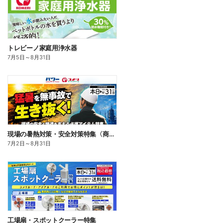
トレビーノ家庭用浄水器
7月5日
～
8月31日
現場の暑熱対策・安全対策特集〈商品一例〉
7月2日
～
8月31日
工場扇・スポットクーラー特集