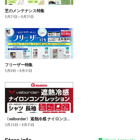
芝のメンテナンス特集
5月21日
～
8月31日
フリーザー特集
5月9日
～
8月31日
〈valborder〉遮熱冷感 ナイロンコンプレッション
3月25日
～
8月31日
Official Account