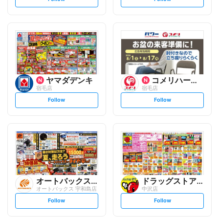
e
e
t
t
f
f
o
o
l
l
l
l
o
o
w
w
ヤマダデンキ
コメリハード&グリーン
宿毛店
宿毛店
s
s
Follow
Follow
e
e
t
t
f
f
o
o
l
l
l
l
o
o
w
w
オートバックスグループ
ドラッグストアモリ
オートバックス 宇和島店
中沢店
s
s
Follow
Follow
e
e
t
t
f
f