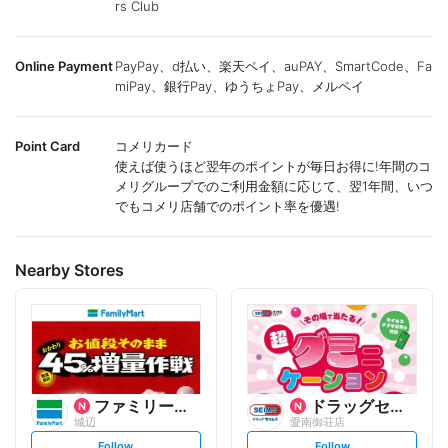
rs Club
Online Payment
PayPay、d払い、楽天ペイ、auPAY、SmartCode、Fa
miPay、銀行Pay、ゆうちょPay、メルペイ
Point Card
コメリカード
使えば使うほど翌年のポイントが毎日お得に!年間のコ
メリグループでのご利用金額に応じて、翌1年間、いつ
でもコメリ店舗でのポイント率を優遇!
Nearby Stores
ファミリーマート
ドラッグセイムス
城辺
愛南御荘店
s
s
Follow
Follow