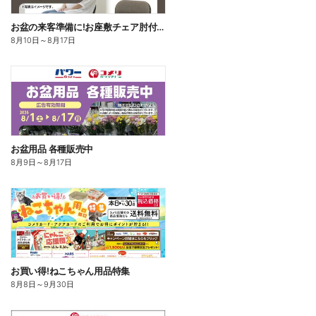
お盆の来客準備に!お座敷チェア肘付き バラク
8月10日
～
8月17日
お盆用品 各種販売中
8月9日
～
8月17日
お買い得!ねこちゃん用品特集
8月8日
～
9月30日