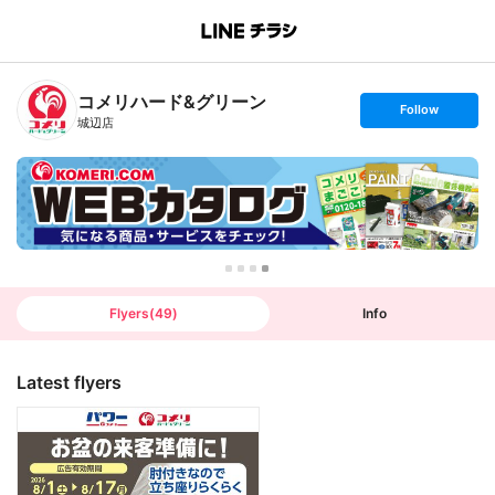
B
r
a
n
コメリハード&グリーン
c
s
Follow
h
e
城辺店
T
t
o
f
p
o
l
l
o
w
Flyers
(
49
)
Info
Latest flyers