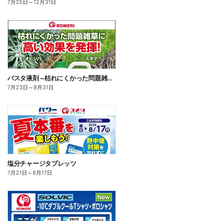
7月25日
～
12月31日
バスタ液剤 ~枯れにくかった問題雑草に高い効果を発揮!~
7月23日
～
8月31日
塩分チャージタブレッツ
7月21日
～
8月17日