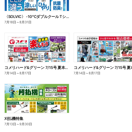
〈SOLVIC〉 -10℃ダブルクール Tシャツ・ポロシャツ
7月18日
～
8月31日
コメリハード&グリーン 7/15号 夏本番を楽しもう オモテ
7月14日
～
8月17日
7月14日
～
8月17日
刈払機特集
7月13日
～
9月30日