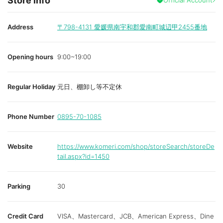
Store info
Address
〒798-4131
愛媛県南宇和郡愛南町城辺甲2455番地
Opening hours
9:00~19:00
Regular Holiday
元日、棚卸し等不定休
Phone Number
0895-70-1085
Website
https://www.komeri.com/shop/storeSearch/storeDe
tail.aspx?id=1450
Parking
30
Credit Card
VISA、Mastercard、JCB、American Express、Dine