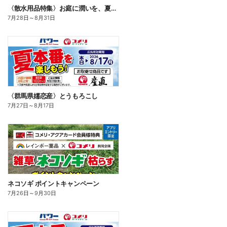
〈散水用品特集〉お庭に潤いを、夏のお庭じかん
7月28日
～
8月31日
〈群馬県嬬恋産〉とうもろこし
7月27日
～
8月17日
ネコソギ ポイントキャンペーン
7月26日
～
9月30日