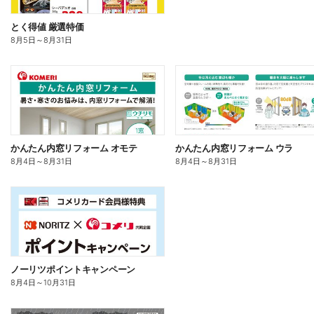
とく得値 厳選特価
8月5日
～
8月31日
かんたん内窓リフォーム オモテ
かんたん内窓リフォーム ウラ
8月4日
～
8月31日
8月4日
～
8月31日
ノーリツポイントキャンペーン
8月4日
～
10月31日