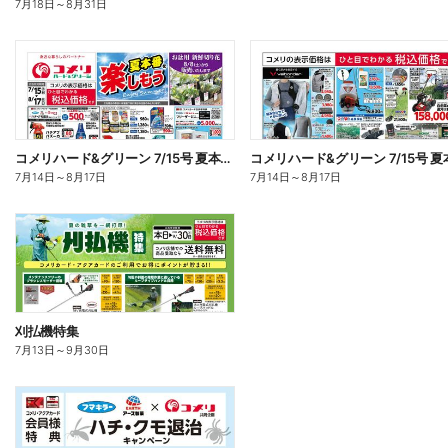
7月18日
～
8月31日
コメリハード&グリーン 7/15号 夏本番を楽しもう オモテ
7月14日
～
8月17日
7月14日
～
8月17日
刈払機特集
7月13日
～
9月30日