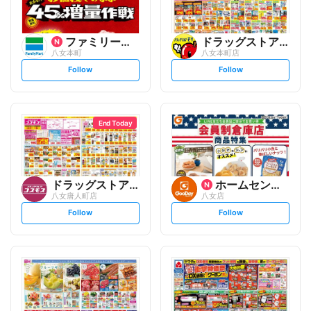
ファミリーマート
ドラッグストアモリ
八女本町
八女本町店
s
s
Follow
Follow
e
e
t
t
f
f
o
o
l
l
l
l
o
o
End Today
w
w
ドラッグストアコスモス
ホームセンター グッデイ
八女唐人町店
八女店
s
s
Follow
Follow
e
e
t
t
f
f
o
o
l
l
l
l
o
o
w
w