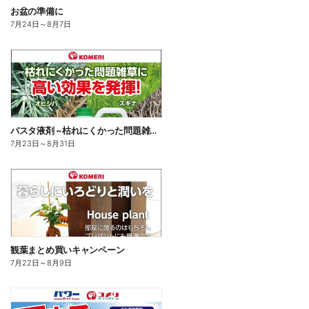
お盆の準備に
7月24日
～
8月7日
バスタ液剤 ~枯れにくかった問題雑草に高い効果を発揮!~
7月23日
～
8月31日
観葉まとめ買いキャンペーン
7月22日
～
8月9日