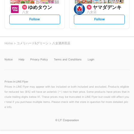
ゆめタウン
ヤマダデンキ
八女
八女店
s
s
Follow
Follow
e
e
t
t
f
f
o
o
l
l
l
l
o
o
Home
コメリハード&グリーン
八女酒井田店
w
w
Notice
Help
Privacy Policy
Terms and Conditions
Login
Prices in LINE Flyer
Prices in LINE Flyer may appear with tax included or both included and excluded. Products eligible
for reduced tax (8%) will have an asterisk (＊) next to their price. Some products have prices that in
clude trailing digits below ¥1. These prices may be truncated in LINE Flyer but could still affect you
r total if you purchase multiple items. Please check with the store in question for more detailed pric
e info.
©
LY Corporation