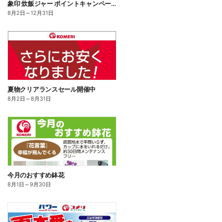
象印 炊飯ジャー ポイントキャンペーン
8月2日
～
12月31日
夏物クリアランスセール開催中
8月2日
～
8月31日
今月のおすすめ鉢花
8月1日
～
9月30日