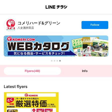
B
r
a
n
コメリハード&グリーン
c
s
Follow
h
e
八女酒井田店
T
t
o
f
p
o
l
l
o
w
Flyers
(
48
)
Info
Latest flyers