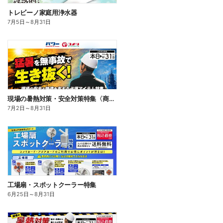
トレビーノ家庭用浄水器
7月5日
～
8月31日
現場の暑熱対策・安全対策特集〈商品一例〉
7月2日
～
8月31日
工場扇・スポットクーラー特集
6月25日
～
8月31日