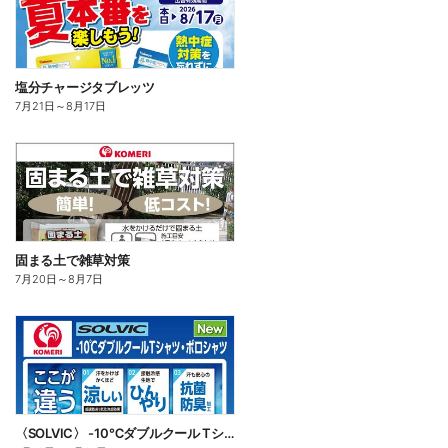
塩分チャージタブレッツ
7月21日
～
8月17日
固まる土で雑草対策
7月20日
～
8月7日
〈SOLVIC〉 -10℃ダブルクール Tシャツ・ポロシャツ