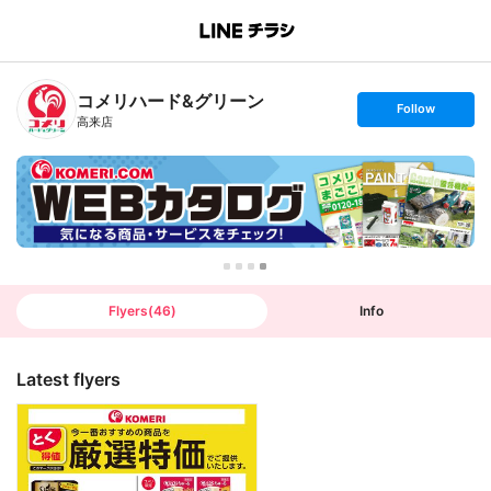
B
r
a
n
コメリハード&グリーン
c
s
Follow
h
e
高来店
T
t
o
f
p
o
l
l
o
w
Flyers
(
46
)
Info
Latest flyers