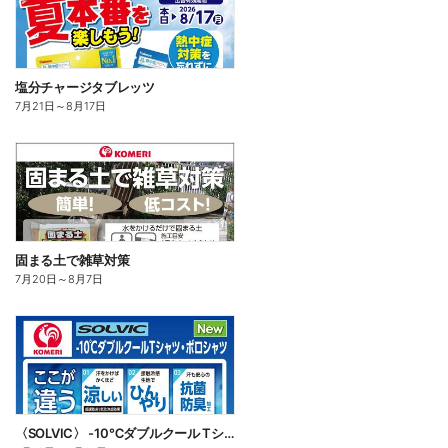
塩分チャージタブレッツ
7月21日
～
8月17日
固まる土で雑草対策
7月20日
～
8月7日
〈SOLVIC〉 -10℃ダブルクール Tシャツ・ポロシャツ