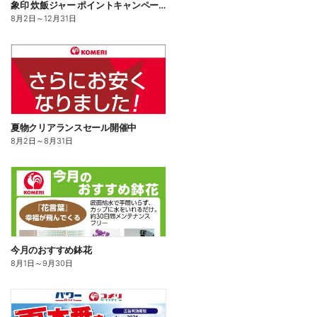
象印 炊飯ジャー ポイントキャンペーン
8月2日
～
12月31日
夏物クリアランスセール開催中
8月2日
～
8月31日
今月のおすすめ鉢花
8月1日
～
9月30日