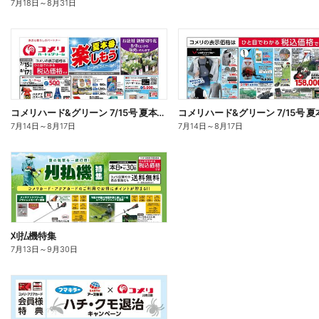
7月18日
～
8月31日
コメリハード&グリーン 7/15号 夏本番を楽しもう オモテ
7月14日
～
8月17日
7月14日
～
8月17日
刈払機特集
7月13日
～
9月30日