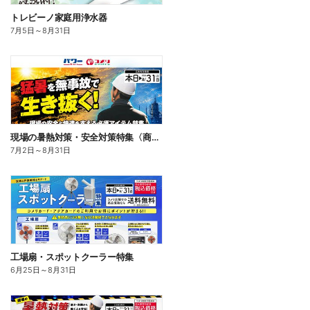
トレビーノ家庭用浄水器
7月5日
～
8月31日
現場の暑熱対策・安全対策特集〈商品一例〉
7月2日
～
8月31日
工場扇・スポットクーラー特集
6月25日
～
8月31日