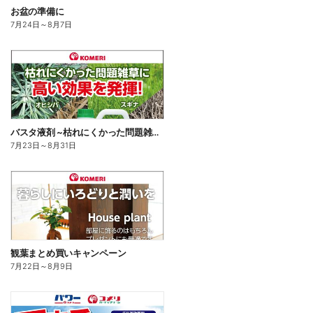
お盆の準備に
7月24日
～
8月7日
バスタ液剤 ~枯れにくかった問題雑草に高い効果を発揮!~
7月23日
～
8月31日
観葉まとめ買いキャンペーン
7月22日
～
8月9日