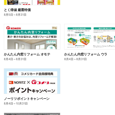
とく得値 厳選特価
8月5日
～
8月31日
かんたん内窓リフォーム オモテ
かんたん内窓リフォーム ウラ
8月4日
～
8月31日
8月4日
～
8月31日
ノーリツポイントキャンペーン
8月4日
～
10月31日