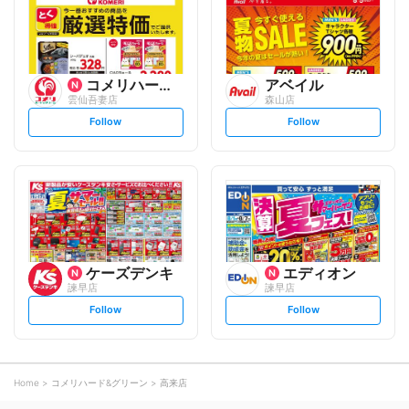
o
o
w
w
コメリハード&グリーン
アベイル
雲仙吾妻店
森山店
s
s
Follow
Follow
e
e
t
t
f
f
o
o
l
l
l
l
o
o
w
w
ケーズデンキ
エディオン
諫早店
諫早店
s
s
Follow
Follow
e
e
t
t
f
f
o
o
l
l
l
l
o
o
Home
コメリハード&グリーン
高来店
w
w