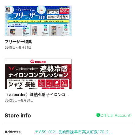
フリーザー特集
5月9日
～
8月31日
〈valborder〉遮熱冷感 ナイロンコンプレッション
3月25日
～
8月31日
Store info
Official Account
Address
〒859-0121
長崎県諫早市高来町泉170-2