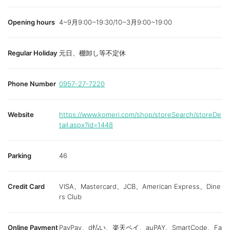
Opening hours
4~9月9:00~19:30/10~3月9:00~19:00
Regular Holiday
元日、棚卸し等不定休
Phone Number
0957-27-7220
Website
https://www.komeri.com/shop/storeSearch/storeDe
tail.aspx?id=1448
Parking
46
Credit Card
VISA、Mastercard、JCB、American Express、Dine
rs Club
Online Payment
PayPay、d払い、楽天ペイ、auPAY、SmartCode、Fa