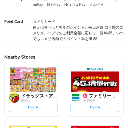
miPay、銀行Pay、ゆうちょPay、メルペイ
Point Card
コメリカード
使えば使うほど翌年のポイントが毎日お得に!年間のコ
メリグループでのご利用金額に応じて、翌1年間、いつ
でもコメリ店舗でのポイント率を優遇!
Nearby Stores
ドラッグストアモリ
ファミリーマート
高来店
諫早高来
s
s
Follow
Follow
e
e
t
t
f
f
o
o
l
l
l
l