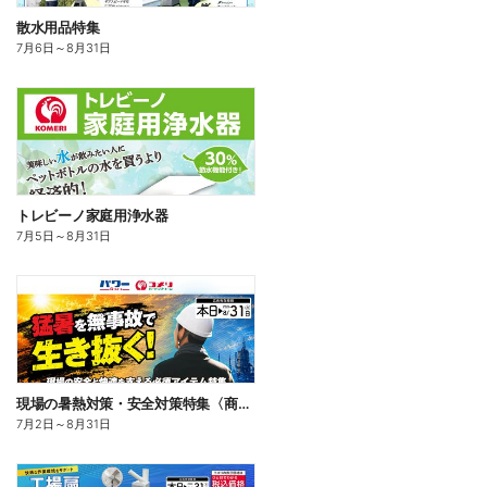
散水用品特集
7月6日
～
8月31日
トレビーノ家庭用浄水器
7月5日
～
8月31日
現場の暑熱対策・安全対策特集〈商品一例〉
7月2日
～
8月31日