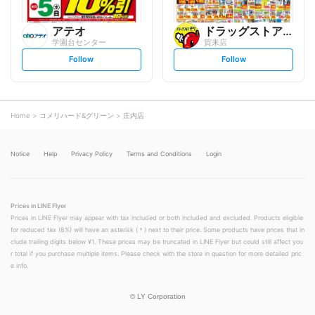
アテオ
ドラッグストアモリ
学園台センター
賀来店
s
s
Follow
Follow
e
e
t
t
f
f
o
o
l
l
l
l
o
o
Home
コメリハード&グリーン
庄内店
w
w
Notice
Help
Privacy Policy
Terms and Conditions
Login
Prices in LINE Flyer
Prices in LINE Flyer may appear with tax included or both included and excluded. Products eligible
for reduced tax (8%) will have an asterisk (＊) next to their price. Some products have prices that in
clude trailing digits below ¥1. These prices may be truncated in LINE Flyer but could still affect you
r total if you purchase multiple items. Please check with the store in question for more detailed pric
e info.
©
LY Corporation