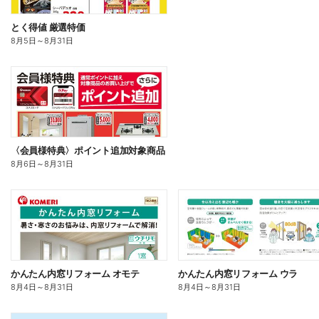
とく得値 厳選特価
8月5日
～
8月31日
〈会員様特典〉ポイント追加対象商品
8月6日
～
8月31日
かんたん内窓リフォーム オモテ
かんたん内窓リフォーム ウラ
8月4日
～
8月31日
8月4日
～
8月31日