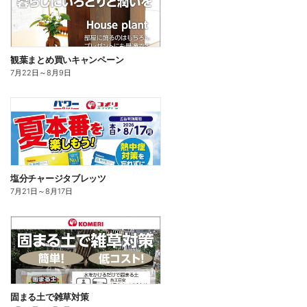
観葉まとめ買いキャンペーン
7月22日
～
8月9日
塩分チャージタブレッツ
7月21日
～
8月17日
固まる土で雑草対策