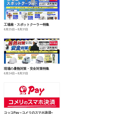
工場扇・スポットクーラー特集
6月25日
～
8月31日
現場の暑熱対策・安全対策特集
6月24日
～
8月31日
コッコPay ~コメリのスマホ決済~