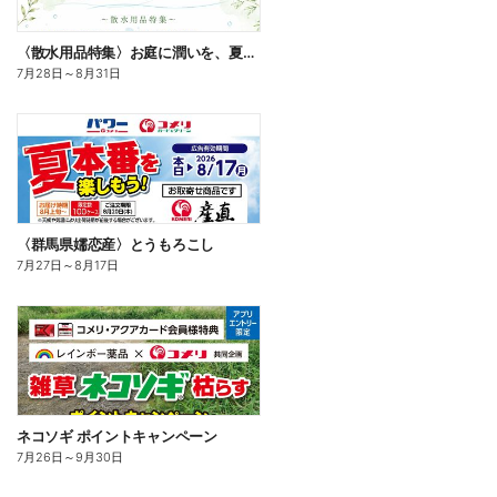
〈散水用品特集〉お庭に潤いを、夏のお庭じかん
7月28日
～
8月31日
〈群馬県嬬恋産〉とうもろこし
7月27日
～
8月17日
ネコソギ ポイントキャンペーン
7月26日
～
9月30日