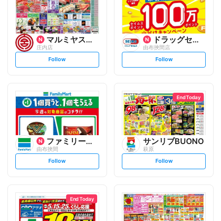
マルミヤストア
ドラッグセイムス
庄内店
由布挾間店
s
s
Follow
Follow
e
e
t
t
f
f
o
o
l
l
l
l
o
o
End Today
w
w
ファミリーマート
サンリブBUONO
由布挾間
萩原
s
s
Follow
Follow
e
e
t
t
f
f
o
o
l
l
l
l
o
o
End Today
w
w