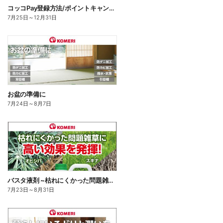
コッコPay登録方法/ポイントキャンペーン応募方法
7月25日
～
12月31日
お盆の準備に
7月24日
～
8月7日
バスタ液剤 ~枯れにくかった問題雑草に高い効果を発揮!~
7月23日
～
8月31日