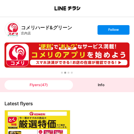
B
r
a
n
コメリハード&グリーン
c
s
Follow
h
e
庄内店
T
t
o
f
p
o
l
l
o
w
Flyers
(
47
)
Info
Latest flyers