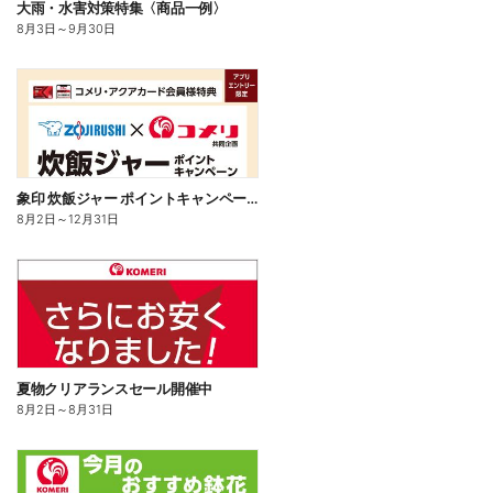
大雨・水害対策特集〈商品一例〉
8月3日
～
9月30日
象印 炊飯ジャー ポイントキャンペーン
8月2日
～
12月31日
夏物クリアランスセール開催中
8月2日
～
8月31日