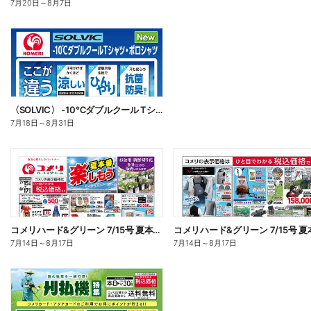
7月20日
～
8月7日
〈SOLVIC〉 -10℃ダブルクール Tシャツ・ポロシャツ
7月18日
～
8月31日
コメリハード&グリーン 7/15号 夏本番を楽しもう オモテ
7月14日
～
8月17日
7月14日
～
8月17日