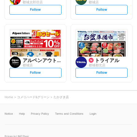
都城太郎坊店
都城店
s
s
Follow
Follow
e
e
t
t
f
f
o
o
l
l
l
l
o
o
w
w
アルペンアウトドアーズエッセ...
トライアル
都城店
都城都北店
s
s
Follow
Follow
e
e
t
t
f
f
o
o
l
l
l
l
o
o
Home
コメリハード&グリーン
たかざき店
w
w
Notice
Help
Privacy Policy
Terms and Conditions
Login
Prices in LINE Flyer