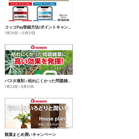
コッコPay登録方法/ポイントキャンペーン応募方法
7月25日
～
12月31日
バスタ液剤 ~枯れにくかった問題雑草に高い効果を発揮!~
7月23日
～
8月31日
観葉まとめ買いキャンペーン