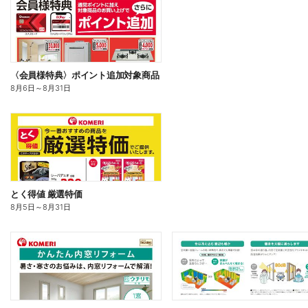
〈会員様特典〉ポイント追加対象商品
8月6日
～
8月31日
とく得値 厳選特価
8月5日
～
8月31日