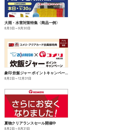
大雨・水害対策特集〈商品一例〉
8月3日
～
9月30日
象印 炊飯ジャー ポイントキャンペーン
8月2日
～
12月31日
夏物クリアランスセール開催中
8月2日
～
8月31日