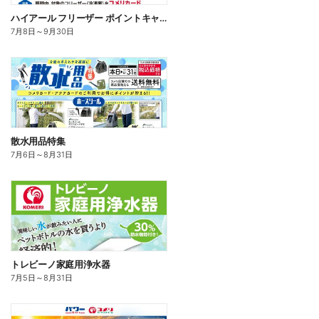
ハイアール フリーザー ポイントキャンペーン
7月8日
～
9月30日
散水用品特集
7月6日
～
8月31日
トレビーノ家庭用浄水器
7月5日
～
8月31日