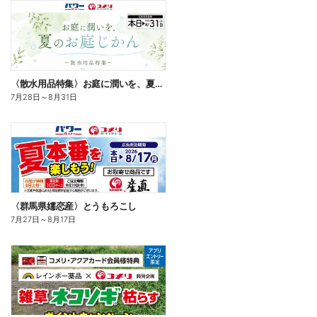
〈散水用品特集〉お庭に潤いを、夏のお庭じかん
7月28日
～
8月31日
〈群馬県嬬恋産〉とうもろこし
7月27日
～
8月17日