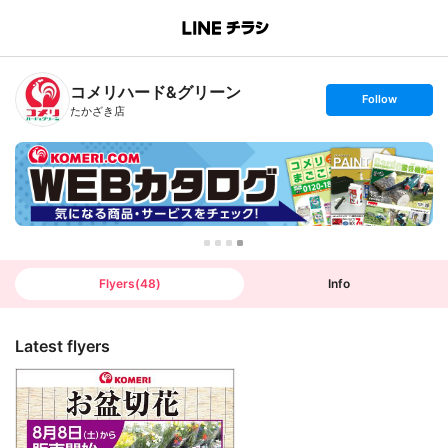
B
r
a
n
コメリハード&グリーン
c
s
Follow
h
e
たかざき店
T
t
o
f
p
o
l
l
o
w
Flyers
(
48
)
Info
Latest flyers