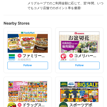
メリグループでのご利用金額に応じて、翌1年間、いつ
でもコメリ店舗でのポイント率を優遇!
Nearby Stores
ファミリーマート
コメリハード&グリーン
高城穂満坊
山田店
s
s
Follow
Follow
e
e
t
t
f
f
o
o
l
l
l
l
o
o
w
w
ドラッグストアモリ
スポーツデポ