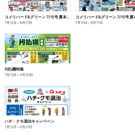
コメリハード&グリーン 7/15号 夏本番を楽しもう オモテ
7月14日
～
8月17日
7月14日
～
8月17日
刈払機特集
7月13日
～
9月30日
ハチ・クモ退治キャンペーン
7月12日
～
8月31日