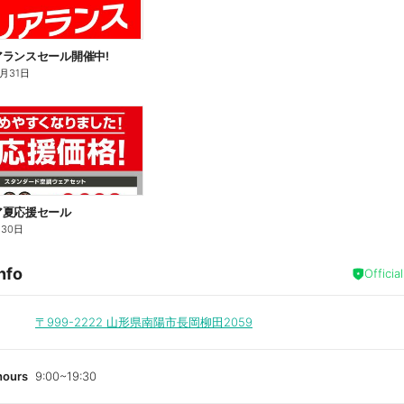
ランスセール開催中!
8月31日
ア夏応援セール
月30日
nfo
Officia
〒999-2222
山形県南陽市長岡柳田2059
hours
9:00~19:30