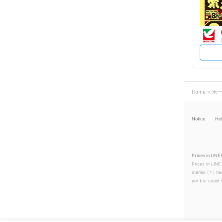
Home
ホー
Notice
He
Prices in LINE 
Prices in LINE
sterisk (＊) ne
yer but could s