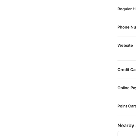
Regular H
Phone N
Website
Credit Ca
Online P
Point Car
Nearby 