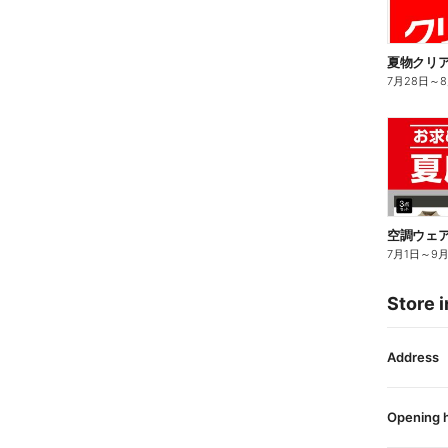
夏物クリア
7月28日
～
空調ウェ
7月1日
～
9
Store i
Address
Opening 