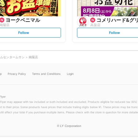
ヨークベニマル
コメリハード&グ
南陽店
高畠店
s
s
Follow
Follow
e
e
t
t
f
f
o
o
l
l
l
l
o
o
ムセンタームサシ
南陽店
w
w
lp
Privacy Policy
Terms and Conditions
Login
Flyer
 Flyer may appear with tax included or both included and excluded. Products eligible for reduced tax (8%) 
xt to their price. Some products have prices that include trailing digits below ¥1. These prices may be trunc
till affect your total if you purchase multiple items. Please check with the store in question for more detailed
©
LY Corporation