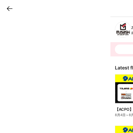
LINEチラシ
B
r
a
n
c
h
T
o
p
Latest f
【ACPO
8月4日
～
8