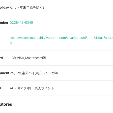
oliday
なし（年末年始等除く）
umber
0238-43-6349
https://store.musashi.vivahome.com/vivamusashi/spot/detail?cod
c
rd
JCB,VISA,Mastercard等
ayment
PayPay,楽天ペイ,d払い,auPay等
d
ACPO(アクポ)、楽天ポイント
Stores