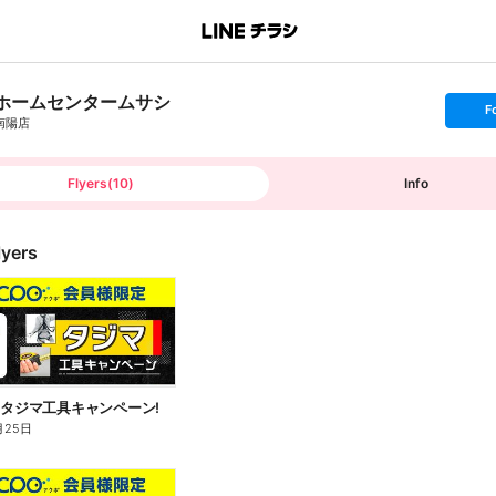
ホームセンタームサシ
s
F
e
南陽店
t
f
o
l
l
Flyers
(
10
)
Info
o
w
lyers
】タジマ工具キャンペーン!
月25日