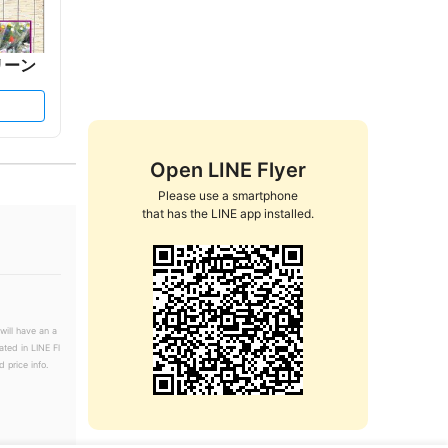
リーン
Open LINE Flyer
Please use a smartphone

that has the LINE app installed.
will have an a
ated in LINE Fl
 price info.