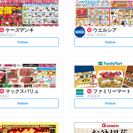
ケーズデンキ
ウエルシア
南陽高畠店
南陽三間通店
s
s
Follow
Follow
e
e
t
t
f
f
o
o
l
l
l
l
o
o
w
w
マックスバリュ
ファミリーマート
南陽店
赤湯温泉
s
s
Follow
Follow
e
e
t
t
f
f
o
o
l
l
l
l
o
o
w
w