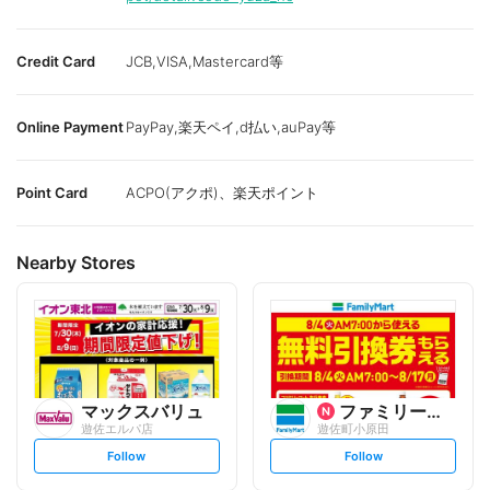
Credit Card
JCB,VISA,Mastercard等
Online Payment
PayPay,楽天ペイ,d払い,auPay等
Point Card
ACPO(アクポ)、楽天ポイント
Nearby Stores
マックスバリュ
ファミリーマート
遊佐エルパ店
遊佐町小原田
s
s
Follow
Follow
e
e
t
t