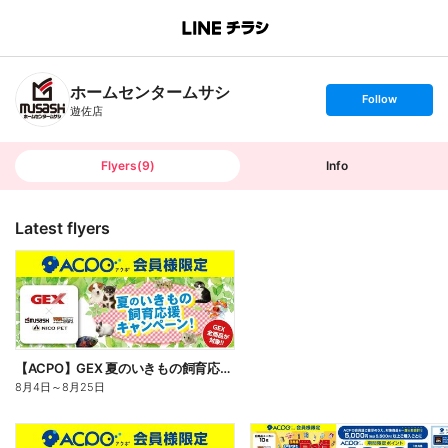
B
r
a
n
ホームセンタームサシ
c
s
Follow
h
e
遊佐店
T
t
o
f
p
o
l
l
Flyers
(
9
)
Info
o
w
Latest flyers
【ACPO】GEX 夏のいきもの飼育応援キャンペーン!
8月4日
～
8月25日