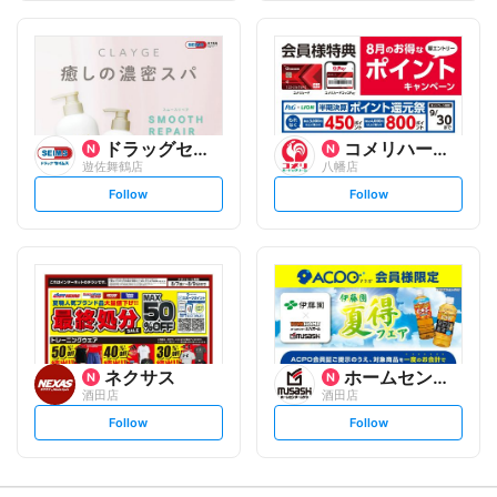
f
f
o
o
l
l
l
l
o
o
w
w
ドラッグセイムス
コメリハード&グリーン
遊佐舞鶴店
八幡店
s
s
Follow
Follow
e
e
t
t
f
f
o
o
l
l
l
l
o
o
w
w
ネクサス
ホームセンタームサシ
酒田店
酒田店
s
s
Follow
Follow
e
e
t
t
f
f
o
o
l
l
l
l