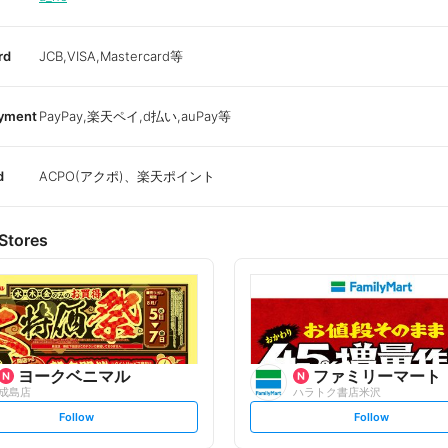
rd
JCB,VISA,Mastercard等
ayment
PayPay,楽天ペイ,d払い,auPay等
d
ACPO(アクポ)、楽天ポイント
Stores
ヨークベニマル
ファミリーマート
成島店
ハラトク書店米沢
s
s
Follow
Follow
e
e
t
t