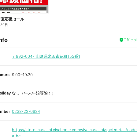
ア夏応援セール
月30日
nfo
Officia
〒992-0047
山形県米沢市徳町155番1
hours
9:00~19:30
oliday
なし（年末年始等除く）
umber
0238-22-0634
https://store.musashi.vivahome.com/vivamusashi/spot/detail?co
a_hc