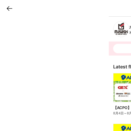
LINEチラシ
B
r
a
n
c
h
T
o
p
Latest f
8月4日
～
8