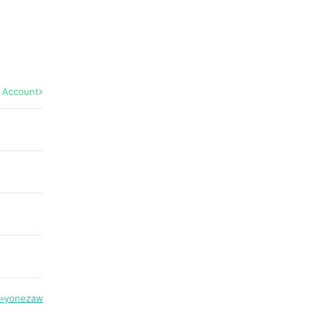
l Account
de=yonezaw