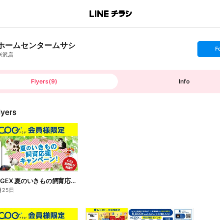
ホームセンタームサシ
s
F
e
米沢店
t
f
o
l
l
Flyers
(
9
)
Info
o
w
lyers
【ACPO】GEX 夏のいきもの飼育応援キャンペーン!
月25日