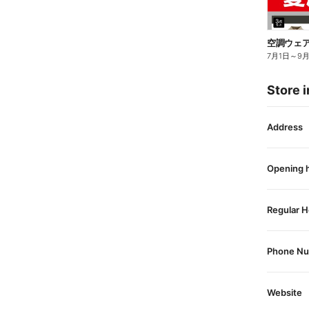
空調ウェ
7月1日
～
9
Store i
Address
Opening 
Regular H
Phone N
Website