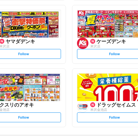
f
f
o
o
l
l
l
l
o
o
w
w
ヤマダデンキ
ケーズデンキ
米沢店
米沢店
s
s
Follow
Follow
e
e
t
t
f
f
o
o
l
l
l
l
o
o
w
w
クスリのアオキ
ドラッグセイムス
金池店
米沢金池店
s
s
Follow
Follow
e
e
t
t
f
f
o
o
l
l
l
l