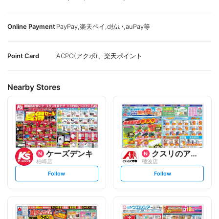
Online Payment
PayPay,楽天ペイ,d払い,auPay等
Point Card
ACPO(アクポ)、楽天ポイント
Nearby Stores
ケーズデンキ
クスリのアオキ
柏崎店
穂波店
s
s
Follow
Follow
e
e
t
t
f
f
o
o
l
l
l
l
o
o
w
w