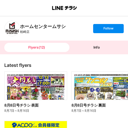
B
r
a
n
ホームセンタームサシ
c
s
Follow
h
e
柏崎店
T
t
o
f
p
o
l
l
Flyers
(
12
)
Info
o
w
Latest flyers
8月8日号チラシ 表面
8月8日号チラシ 裏面
8月7日
～
8月16日
8月7日
～
8月16日