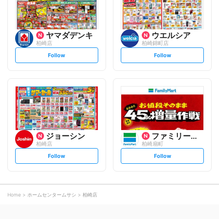
ヤマダデンキ
ウエルシア
柏崎店
柏崎錦町店
s
s
Follow
Follow
e
e
t
t
f
f
o
o
l
l
l
l
o
o
w
w
ジョーシン
ファミリーマート
柏崎店
柏崎扇町
s
s
Follow
Follow
e
e
t
t
f
f
o
o
l
l
l
l
o
o
Home
ホームセンタームサシ
柏崎店
w
w