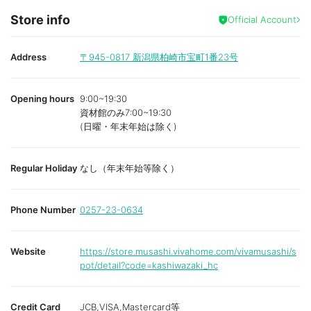
Store info
Official Account
Address
〒945-0817
新潟県柏崎市宝町1番23号
Opening hours
9:00~19:30
資材館のみ7:00~19:30
(日曜・年末年始は除く)
Regular Holiday
なし（年末年始等除く）
Phone Number
0257-23-0634
Website
https://store.musashi.vivahome.com/vivamusashi/s
pot/detail?code=kashiwazaki_hc
Credit Card
JCB,VISA,Mastercard等