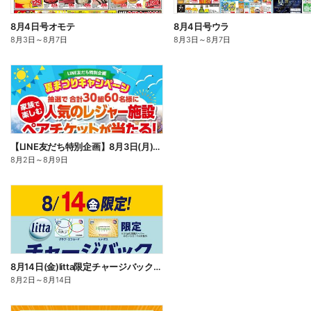
8月4日号オモテ
8月4日号ウラ
8月3日
～
8月7日
8月3日
～
8月7日
【LINE友だち特別企画】8月3日(月)~8月9日(日)夏まつりキャンペーン
8月2日
～
8月9日
8月14日(金)litta限定チャージバックキャンペーン!
8月2日
～
8月14日