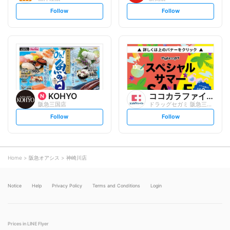
s
s
Follow
Follow
e
e
t
t
f
f
o
o
l
l
l
l
o
o
w
w
KOHYO
ココカラファイン
阪急三国店
ドラッグセガミ 阪急三国店
s
s
Follow
Follow
e
e
t
t
f
f
o
o
l
l
l
l
o
o
Home
阪急オアシス
神崎川店
w
w
Notice
Help
Privacy Policy
Terms and Conditions
Login
Prices in LINE Flyer