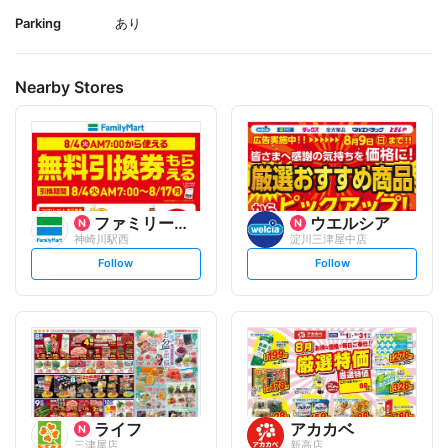
Parking
あり
Nearby Stores
ファミリーマート
ウエルシア
神崎川駅西
淀川三津屋中店
s
s
Follow
Follow
e
e
t
t
f
f
o
o
l
l
l
l
o
o
w
w
ライフ
アカカベ
三津屋店
新高店