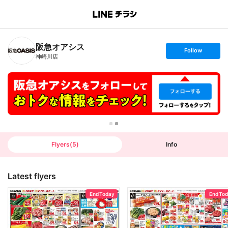
B
r
a
n
阪急オアシス
c
s
Follow
h
e
神崎川店
T
t
o
f
p
o
l
l
o
w
Flyers
(
5
)
Info
Latest flyers
End Today
End To