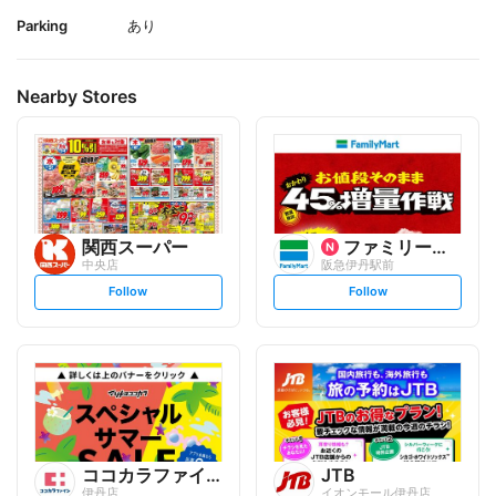
Parking
あり
Nearby Stores
関西スーパー
ファミリーマート
中央店
阪急伊丹駅前
s
s
Follow
Follow
e
e
t
t
f
f
o
o
l
l
l
l
o
o
w
w
ココカラファイン
JTB
伊丹店
イオンモール伊丹店