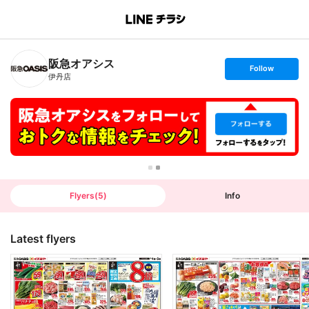
B
r
a
n
阪急オアシス
c
s
Follow
h
e
伊丹店
T
t
o
f
p
o
l
l
o
w
Flyers
(
5
)
Info
Latest flyers