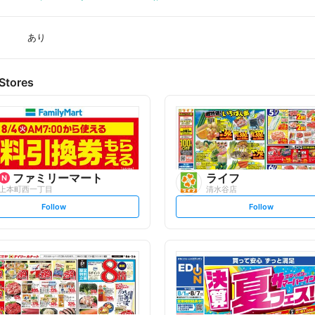
あり
Stores
ファミリーマート
ライフ
上本町西一丁目
清水谷店
s
s
Follow
Follow
e
e
t
t
f
f
o
o
l
l
l
l
o
o
w
w