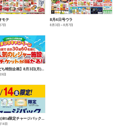
オモテ
8月4日号ウラ
月7日
8月3日
～
8月7日
【LINE友だち特別企画】8月3日(月)~8月9日(日)夏まつりキャンペーン
月9日
8月14日(金)litta限定チャージバックキャンペーン!
月14日