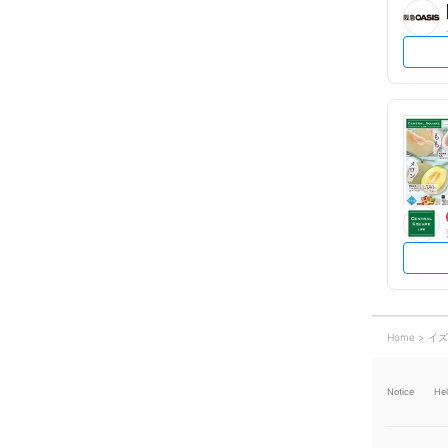
Home
イズ
Notice
He