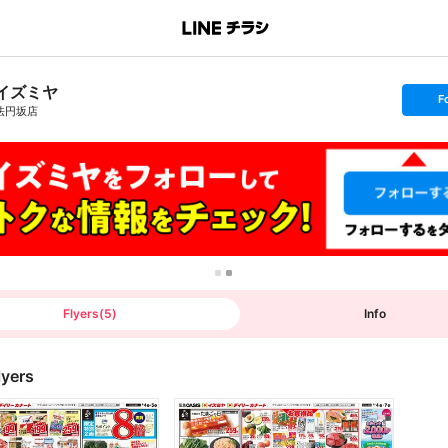
イズミヤ
s
F
e
法円坂店
t
f
o
l
l
o
w
Flyers
(
5
)
Info
lyers