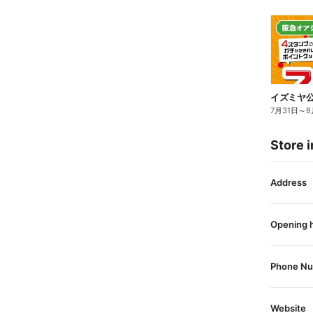
イズミヤ公
7月31日
～
8
Store i
Address
Opening 
Phone N
Website