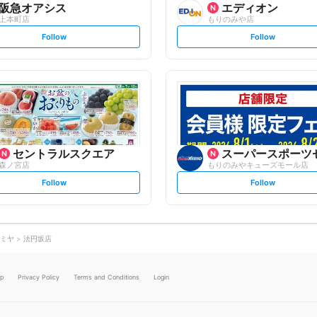
阪急オアシス
エディオン
上本町店
もりのみや店
s
s
Follow
Follow
e
e
t
t
f
f
o
o
l
l
l
l
o
o
w
w
セントラルスクエア
スーパースポーツ
森ノ宮店
もりのみやキューズモール店
s
s
Follow
Follow
e
e
t
t
f
f
o
o
l
l
l
l
o
o
ミヤ
法円坂店
w
w
lp
Privacy Policy
Terms and Conditions
Login