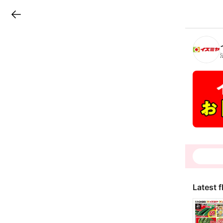
LINEチラシ
B
r
a
n
c
h
T
o
p
Latest f