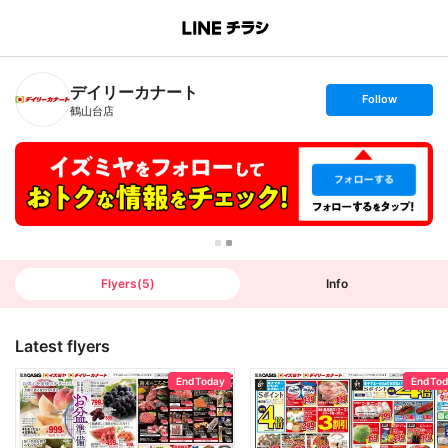
B
r
a
n
デイリーカナート
c
s
Follow
h
e
鶴山台店
T
t
o
f
p
o
l
l
o
w
Flyers
(
5
)
Info
Latest flyers
End Today
End To