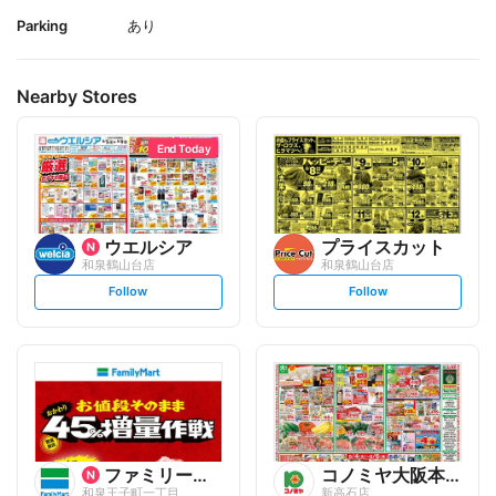
Parking
あり
Nearby Stores
End Today
ウエルシア
プライスカット
和泉鶴山台店
和泉鶴山台店
s
s
Follow
Follow
e
e
t
t
f
f
o
o
l
l
l
l
o
o
w
w
ファミリーマート
コノミヤ大阪本部
和泉王子町一丁目
新高石店