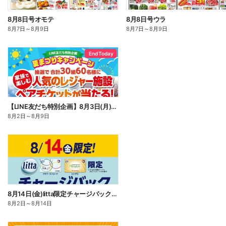
8月8日号オモテ
8月8日号ウラ
8月7日
～
8月9日
8月7日
～
8月9日
End Today
【LINE友だち特別企画】8月3日(月)~8月9日(日)夏まつりキャンペーン
8月2日
～
8月9日
8月14日(金)litta限定チャージバックキャンペーン!
8月2日
～
8月14日