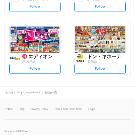
s
s
Follow
Follow
e
e
t
t
f
f
o
o
l
l
l
l
o
o
w
w
エディオン
ドン・キホーテ
泉大津店
和泉店
s
s
Follow
Follow
e
e
t
t
f
f
o
o
l
l
l
l
o
o
Home
デイリーカナート
鶴山台店
w
w
Notice
Help
Privacy Policy
Terms and Conditions
Login
Prices in LINE Flyer